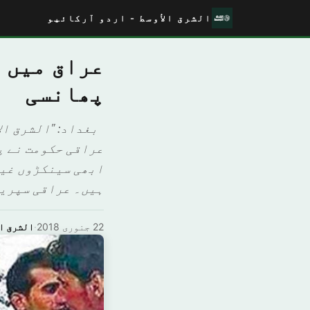
الشرق الأوسط - اردو آرکائیو
عراق میں 
پھانسی
بغداد: "الشرق الا
عراقی حکومت نے پ
ابھی سینکڑوں غیر
ہیں۔ عراقی سپریم
22 جنوری 2018
·
الشرق ال