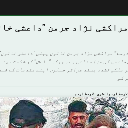
مراکشی نژاد جرمن "داعشی خات
وسط” مراکشی نژاد جرمن خاتون پہلی "داعشی خاتون” ہ
ھانسی کی سزا سنائی ہے۔ جبکہ "داعش” کو شکست دیئے
 ملکی تشدد پسند عراقی جیلوں اپنے مقدمات کے فیص
 کو
اوسط اردوالشرق الاوسط اردو