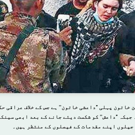
 خاتون پہلی "داعشی خاتون” ہے جس کے خلاف عراقی ح
 جبکہ "داعش” کو شکست دیئے جانے کے بعد ابھی سینک
جیلوں اپنے مقدمات کے فیصلوں کے منتظر ہیں۔