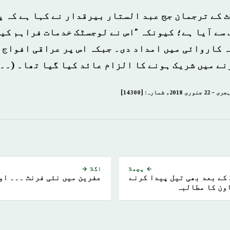
 کے ترجمان جج عبد الستار بیرقدار نے کہا ہے کہ پ
 سے آیا ہے؛ کیونکہ "اس نے لوجسٹک خدمات فراہم کی
 کاروائی میں امداد دی۔ جبکہ اس پر عراقی افواج 
نے میں شریک ہونے کا الزام عائد کیا گیا تھا۔ (۔۔
← پچھلا
اگلا →
سعودی عرب کا 2018 کے بعد بھی تیل پیدا کرنے
عفرین میں نئی فرنٹ ۔۔۔ او
ون کا مطالبہ