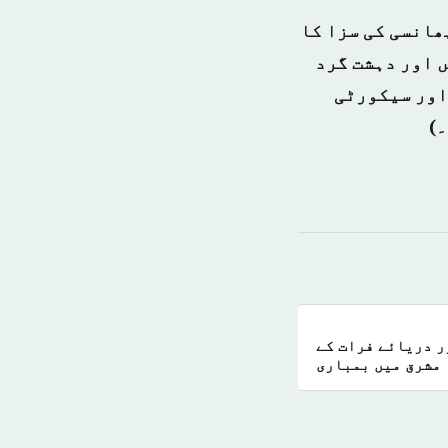
ھانسی کی سزا کا
ں اور دہشت گرد
اور سیکورٹی
۔)
ر دریائے فرات کے
مشرق میں بمباری