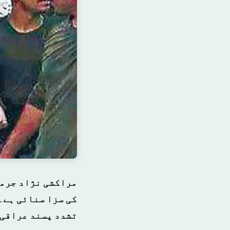
مراکشی نژاد جرمن
کی سزا سنائی ہے۔
تشدد پسند عراقی 