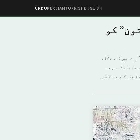
URDU
PERSIAN
TURKISH
ENGLISH
ون” کو
ے جس کے خلاف
 جانے کے بعد
لوں کے منتظر