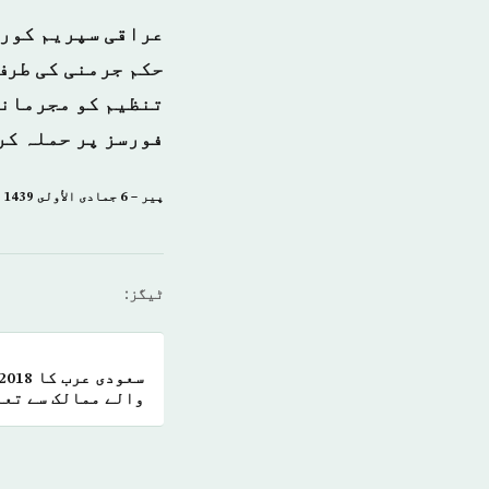
عراقی سپریم کورٹ
حکم جرمنی کی طرف
تنظیم کو مجرمانہ
فورسز پر حملہ کر
پیر – 6 جمادى الأولى 1439 ہجری – 22 جنوری 2018ء شمارہ: [14300]
ٹیگز:
والے ممالک سے تعا