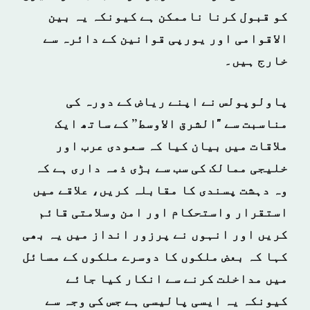
کو قبول کرنا ناممکن ہے کیونکہ یہ بین
الاقوامی اور یورپی قوانین کے دائرہ سے
خارج ہیں۔
پاولوپولس نے اپنے ریاض کے دورہ کی
مناسبت سے "الشرق الاوسط” کے ساتھ ایک
ملاقات میں بیان کیا کہ سعودی عرب اور
خلیجی ممالک کی سب سے بڑی ذمہ داری ہے کہ
وہ دہشت پسندی کا مقابلہ کریں، علاقے میں
استقرار واستحکام اور امن وسلامتی قائم
کریں اور انہوں نے پرزور انداز میں یہ بھی
کہا کہ بعض ملکوں کا دوسرے ملکوں کے مسائل
میں مداخلت کرنے سے انکار کیا جائے
کیونکہ یہ ایسی پالیسی ہے جس کی وجہ سے