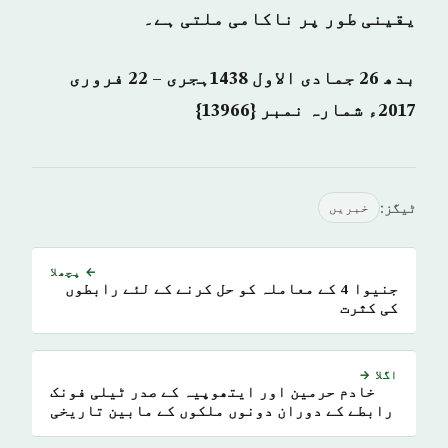
یقینی طور پر ناکامی ملتی ہے۔
بدھ 26 جمادی الاول 1438ہجری – 22 فروری
2017ء شمارہ نمبر {13966}
ٹیگز:
خبريں
← پچھلا
جنیوا 4 کے معاملہ کو حل کرنے کے لئے رابطوں
کی کثرت
اگلا →
خادم حرمین اور ایتھوپیہ کے صدر ٹیلی فونک
رابطے کے دوران دونوں ملکوں کے مابین تاریخی
تعلقات کا جائزہ لے رہے ہیں