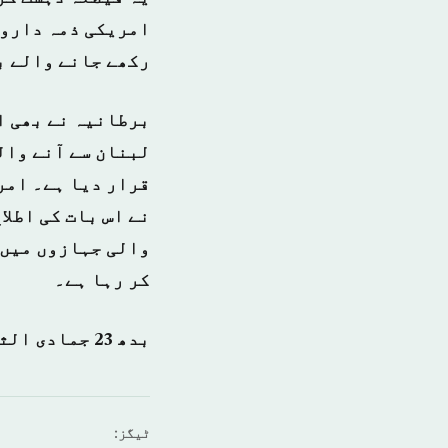
امریکی ذمہ داروں
رکھے جانے والے ب
برطانیہ نے بھی ا
لبنان سے آنے وال
قرار دیا ہے۔ امر
نے اس بات کی اطلا
والی جہازوں میں 
کر رہا ہے۔
بدھ 23 جمادی الثانی 1438ہجری – 2 مارچ 2017ء شمارہ نمبر {13994}
ٹیگز: