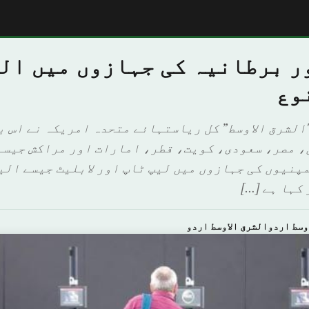
ر برطانیہ کی جہازوں میں ال
وع
الشرق الاوسط” کل ریاستہائے متحدہ امریکہ نے اس با
، مصر، سعودی، کویت، قطر، امارات اور مراکش جیسے
مپنیوں کی جہازوں میں لیپ ٹاپ اور لابلیٹ جیسے ال
 کہا ہے […]
وسط اردوالشرق الاوسط اردو