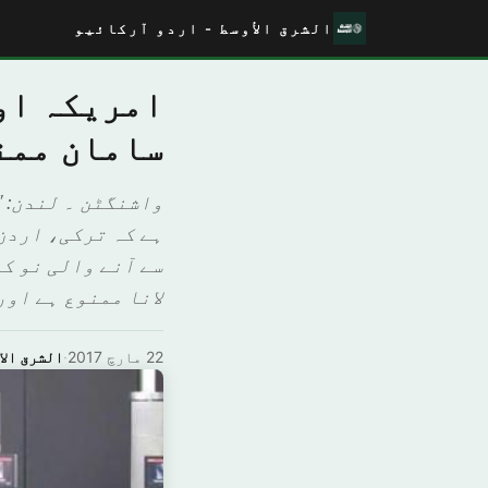
الشرق الأوسط - اردو آرکائیو
امریکہ او
سامان ممن
واشنگٹن ۔ لندن: "
ہے کہ ترکی، اردن
سے آنے والی نو ک
لانا ممنوع ہے اور
22 مارچ 2017
·
الشرق الا