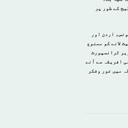
یج کے طور پر
ونس، اردن اور
ٹ لانے کو ممنوع
زیر ٹرانسپورٹ
لی افریقہ سے آنے
ہ میں غور وفکر