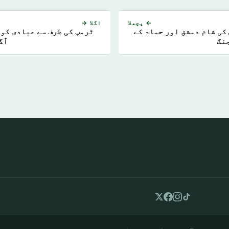
← پچھلا
اگلا →
فرنس کی شام دمشق اور حماۃ کے
ٹرمپ کی طرف سے عبادی کو 
جنگ
آگ