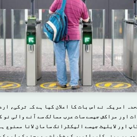
دہ امریکہ نے اس بات کا اعلان کیا ہے کہ ترکی، ار
ت اور مراکش جیسے سات عرب ممالک سے آنے والی نو ک
پ اور لابلیٹ جیسے الیکٹرانک سامان لانا ممنوع ہے
دی پر مبنی کاروائیوں کے خطرات سے بچنے کے لیے کی