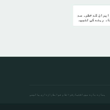
ایران کے خطرہ سے
اہ رہنے کی تنبیہ
ہمارے بارے میں
اشتہار
شرائط و ضوابط
رازداری پالیسی