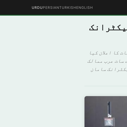
URDU
PERSIAN
TURKISH
ENGLISH
یکٹرانک
ت کا اعلان کیا
 سات عرب ممالک
یکٹرانک سامان