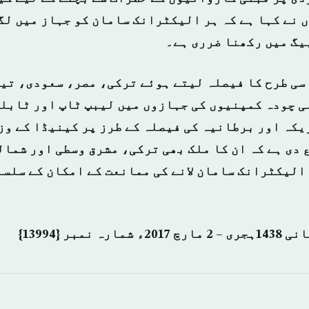
 نے کہا ہے کہ ہر الیکٹرانک سامان کو جہاز میں لگ
یگ میں رکھنا ضرری ہے۔
سی طرح کا فیصلہ لیتے ہوئے ترکی، مصر، سعودی، تی
ی چودہ کمپنیوں کی جہازوں میں لیبپ ٹاپ اور ٹابلی
یکہ اور برطانیہ کی فیصلہ کے طرز پر کینیڈا کے و
ع دی ہے کہ ان کا ملک بھی ترکی، مشرق وسطی اور شما
الیکٹرانک سامان لانے کی ممانعت کے امکان کے سلسل