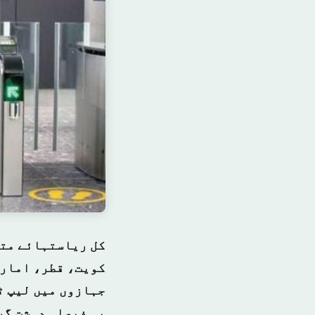
کل ریاستہائے متح
کویت، قطر، امارا
جہازوں میں لیپ ٹا
یہ فیصلہ دہشت گر