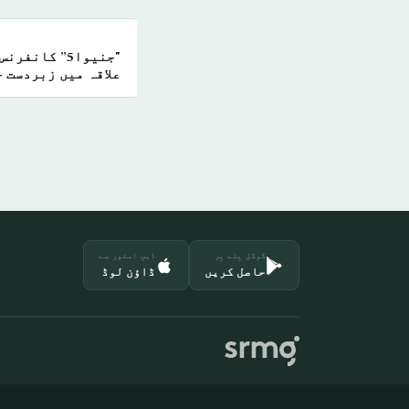
"جنیوا5” کان
علاقہ میں زبردست 
گوگل پلے پر
ایپ اسٹور سے
حاصل کریں
ڈاؤن لوڈ