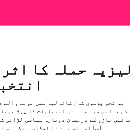
یزیہ حملہ کا اثر 
انتخبا
ابو نجم پرسوں شام شانزلیہ میں ہونے والے د
کل فرانس میں صدارتی انتخابات کا پہلا مرحلہ
ائیں بازو کے درمیان دوبارہ سیاسی لڑائی شر
اور اس بات کا امکان ہے کہ اس کا ووٹ پر کافی […]