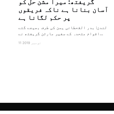
گریفتھ: میرا مشن حل کو
آسان بنانا ہے ناکہ فریقوں
پر حکم لگانا ہے
لندن: بدر القحطانی یمن کی طرف بھیجے گئے
اقوام متحدہ کے سفیر مارٹن گریفتھ نے
پرزور انداز میں کہا کہ وہ یمن میں جنگ کے
11 نومبر 2019
خاتمہ کے لئے ثالثی اور اس کشمکش کی
حدبندی کرنے کے لئے ایک وسیع معاہدہ کرنے
کے سلسلہ میں مدد کرنے کا کردار ادا کر
رہے ہیں […]