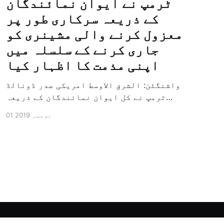
ٹرمپ نے ایوان نمائندگان
کے ذریعہ سرکاری طور پر
معزول کرنے والی مشینری کو
جاری کرنے کے سلسلہ میں
اپنی مذمت کا اظہار کیا
واشنگٹن: الشرق الاوسط امریکی صدر ڈونالڈ
ٹرمپ نے کل ایوان نمائندگان کے ذریعہ
سرکاری طور پر معزول کرنے والی مشینری کو
01 نومبر 2019
جاری کرنے کے سلسلہ میں اپنی مذمت کا
اظہار کیا ہے اور کہا ہے کہ امریکی تاریخ
کی سب سے بڑی سیاسی بائکاٹ کی مہم ہے۔
وائٹ ہاؤس […]