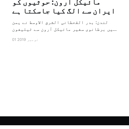
مائیکل آرون: حوثیوں کو
ایران سے الگ کیا جاسکتا ہے
لندن: بدر القحطانی الشرق الاوسط نے یمن
میں برطانوی سفیر مائیکل آرون سے ٹیلیفون
پر ہونے والے انٹرویو کے دوران سوال کیا
01 نومبر 2019
کہ کیا ایران کو حوثیوں سے الگ کیا جاسکتا
ہے؟ تو انہوں نے جواب کے طور پر کہا کہ ہاں
کیا جا سکتا ہے اور انہوں نے یہ بھی کہا
[…]