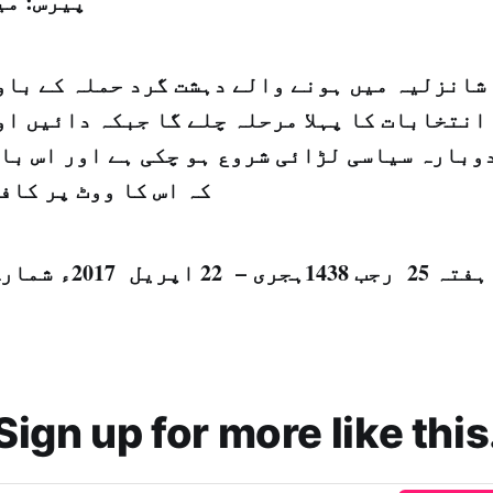
پیرس: می
شانزلیہ میں ہونے والے دہشت گرد حملہ کے باو
انتخابات کا پہلا مرحلہ چلے گا جبکہ دائیں او
وبارہ سیاسی لڑائی شروع ہو چکی ہے اور اس بات
کہ اس کا ووٹ پر کاف
ہفتہ 25 رجب 1438ہجری – 22 اپریل 2017ء شمارہ نمبر {14025}
Sign up for more like this