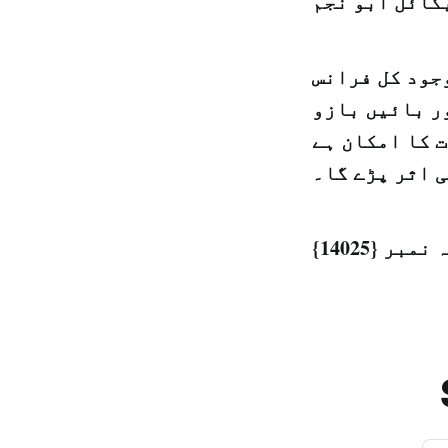
کائل ابو نجم
جود کل فرانس
ر بائیں بازو
 کا امکان ہے
ی اثر پڑے گا۔