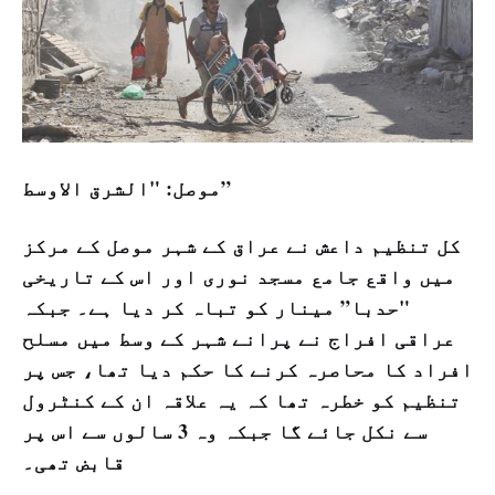
موصل: "الشرق الاوسط”
کل تنظیم داعش نے عراق کے شہر موصل کے مرکز
میں واقع جامع مسجد نوری اور اس کے تاریخی
"حدبا” مینار کو تباہ کر دیا ہے۔ جبکہ
عراقی افراج نے پرانے شہر کے وسط میں مسلح
افراد کا محاصرہ کرنے کا حکم دیا تھا، جس پر
تنظیم کو خطرہ تھا کہ یہ علاقہ ان کے کنٹرول
سے نکل جائے گا جبکہ وہ 3 سالوں سے اس پر
قابض تھی۔