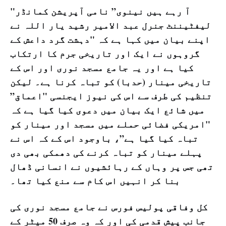
"آ رہے ہیں نینوی” نامی آپریشن کمانڈر
لیفٹیننٹ جنرل عبد الامیر رشید یار اللہ نے
اپنے بیان میں کہا ہے کہ "دہشت گرد داعش کے
گروہوں نے ایک اور تاریخی جرم کا ارتکاب
کیا ہے اور یہ جامع مسجد نوری اور اس کے
تاریخی مینار (حدبا) کو تباہ کرنا ہے۔ لیکن
تنظیم کی طرف سے اس کی نیوز ایجنسی "اعماق”
میں شائع ایک بیان میں دعوی کیا گیا ہے کہ
"امریکی فضائی حملے میں مسجد اور مینار کو
تباہ کیا گیا ہے”، باوجود اس کے کہ اس نے
پہلے مینار کو تباہ کرنے کی دھمکی بھی دی
تھی جس پر وہاں کے رہائشیوں نے انسانی ڈھال
بنا کر انہیں اس کام سے منع کیا تھا۔
کل وفاقی پولیس فورس نے جامع مسجد نوری کی
جانب پیش قدمی کی اور کہ وہ صرف 50 میٹر کے