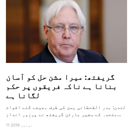
گریفتھ: میرا مشن حل کو آسان
بنانا ہے ناکہ فریقوں پر حکم
لگانا ہے
لندن: بدر القحطانی یمن کی طرف بھیجے گئے اقوام
متحدہ کے سفیر مارٹن گریفتھ نے پرزور انداز
میں کہا کہ وہ یمن میں جنگ کے خاتمہ کے لئے
11 نومبر 2019
ثالثی اور اس کشمکش کی حدبندی کرنے کے لئے ایک