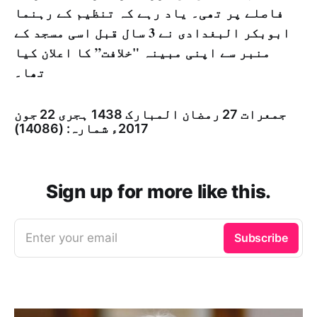
فاصلے پر تھی۔ یاد رہے کہ تنظیم کے رہنما
ابوبکر البغدادی نے 3 سال قبل اسی مسجد کے
منبر سے اپنی مبینہ "خلافت” کا اعلان کیا
تھا۔
جمعرات 27 رمضان المبارک 1438 ہجری­ 22 جون
2017ء شمارہ: (14086)
Sign up for more like this.
Enter your email
Subscribe