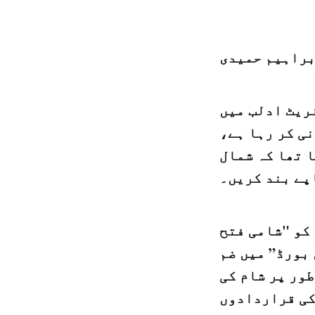
براہیم حميدی
ریٹ ادلب میں
ی نگرانی کر رہا ہے،
 تھا کہ شمال
پے بند کریں۔
کو "شامی فتح
بورڈ” میں ضم
ور پر شام کی
کی قراردادوں