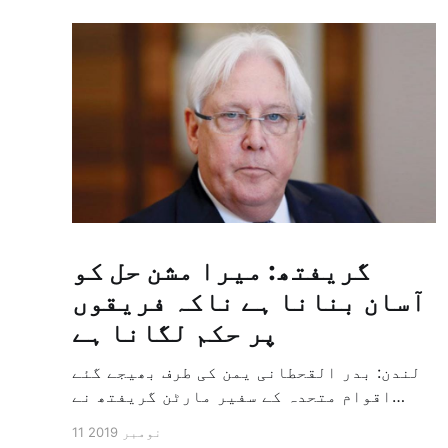
گریفتھ: میرا مشن حل کو
آسان بنانا ہے ناکہ فریقوں
پر حکم لگانا ہے
لندن: بدر القحطانی یمن کی طرف بھیجے گئے
اقوام متحدہ کے سفیر مارٹن گریفتھ نے
پرزور انداز میں کہا کہ وہ یمن میں جنگ کے
11 نومبر 2019
خاتمہ کے لئے ثالثی اور اس کشمکش کی