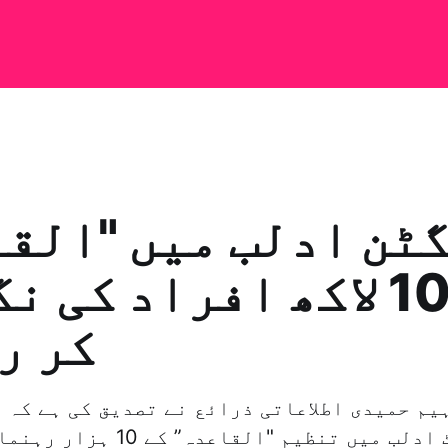
ٹن ادلب میں "الق
کے 10 لاکھ افراد کی 
کر ر
کے گورنریٹ ادلب میں تنظیم "الق