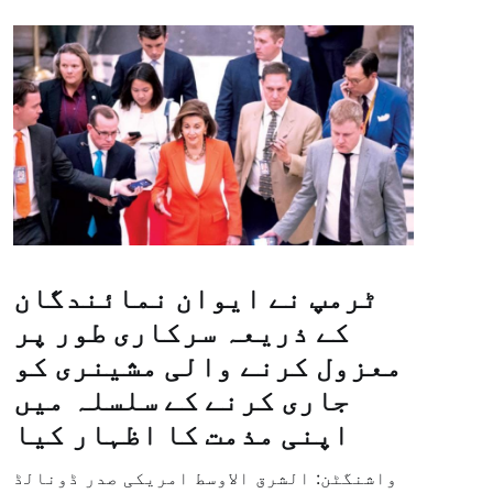
ٹرمپ نے ایوان نمائندگان
کے ذریعہ سرکاری طور پر
معزول کرنے والی مشینری کو
جاری کرنے کے سلسلہ میں
اپنی مذمت کا اظہار کیا
واشنگٹن: الشرق الاوسط امریکی صدر ڈونالڈ