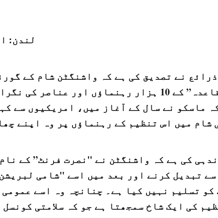
لندن: ا
ذرائع نے تصدیق کی ہے کہ واشنگٹن شام کے گورن
تنظیم "القاعدہ” کے 10 ہزار رہنماؤں اور عناصر ک
ہ ماسکو نے سال کے آغاز میں، امریکیوں سے کہا
 شام میں اس تنظیم کے رہنماؤں پر وہ اپنے چھا
دہی کی ہے کہ واشنگٹن نے "نصرت فرنٹ” کے نام 
سے تبدیل کرنے اور بعد میں اسے "شامی لبریشن 
کو تسلیم نہیں کیا ہے۔ چنانچہ وہ اسے عمومی ط
یم کی ایک شاخ سمجھتا ہے جو کہ سلامتی کونسل 