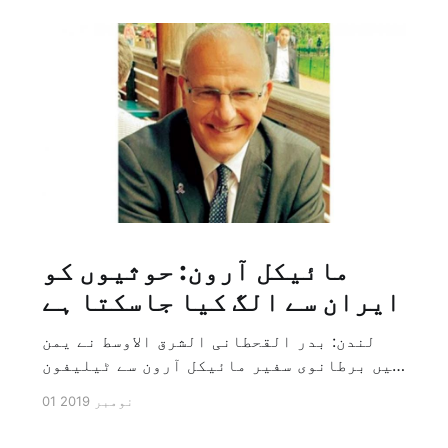
مائیکل آرون: حوثیوں کو
ایران سے الگ کیا جاسکتا ہے
لندن: بدر القحطانی الشرق الاوسط نے یمن
میں برطانوی سفیر مائیکل آرون سے ٹیلیفون
پر ہونے والے انٹرویو کے دوران سوال کیا
01 نومبر 2019
کہ کیا ایران کو حوثیوں سے الگ کیا جاسکتا
ہے؟ تو انہوں نے جواب کے طور پر کہا کہ ہاں