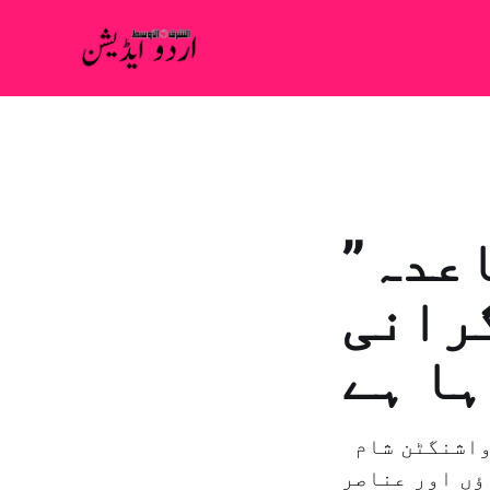
اعدہ”
نگرانی
ہا ہے
لندن: ابراہیم حميدی اطلاعاتی ذرائع نے تصدیق کی ہے کہ واشنگٹن شام
اعدہ” کے 10 ہزار رہنماؤں اور عناصر