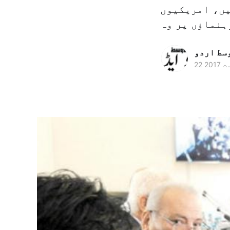
یں، امریکیوں
وسط اردو
ت 2017