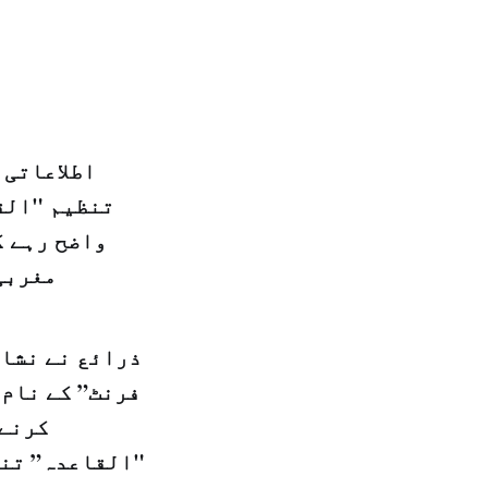
اطلاعاتی 
واضح رہے ک
مغربی
ذرائع نے نشان
فرنٹ” کے نام 
کرنے 
"القاعدہ” تنظ