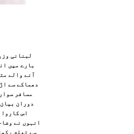
لبنانی وزی
بارے میں ان
آنے والے متح
دوران بیان 
اس کاروائ
انہوں نے وضاح
سے تعلق رکھت