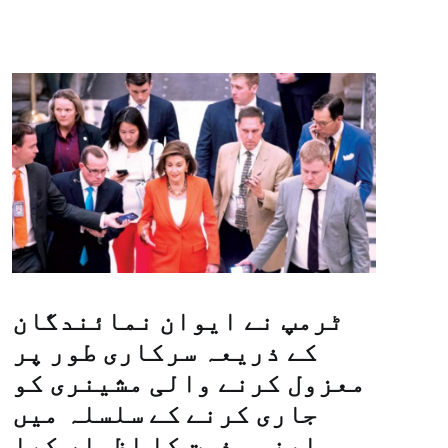
ٹرمپ نے ایوان نمائندگان
کے ذریعہ سرکاری طور پر
معزول کرنے والی مشینری کو
جاری کرنے کے سلسلہ میں
اپنی مذمت کا اظہار کیا