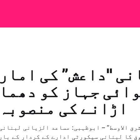
نی "داعش” کی امار
ائی جہاز کو دھما
اڑانے کی منصوبہ 
ق کا لبنانی سیکورٹی ادارے کے کردار کے بار