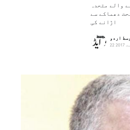
ے والے متحدہ
حت دھماکے سے
اڑانے کی
وسط اردو
ت 2017