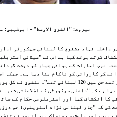
بيروت: "الشرق الاوسط” – ابوظہبی: م
ر داخلہ نہاد مشنوق کا لبنانی سیکورٹی ادارے
کشاف کرتے ہوئے کہا ہے اس نے "سیڈنی آسٹریلیا
دہ عرب امارات کے ہوائی جہاز کو دہشت گردانہ
مسافر سوار تھے جن میں 120 لبنانی تھے”۔ منشوق ن
دیا ہے کہ "داخلی سیکورٹی کے اطلاعاتی شعبہ ن
ی کا انکشاف کیا اور آسٹریلومی حکام کے ساتھ
ت کی کہ "چار لبنانی نژاد آسٹریلوی؛ جو درزی
ے ہیں، اور داعش سے منسلک ہیں انہوں نے تنظیم