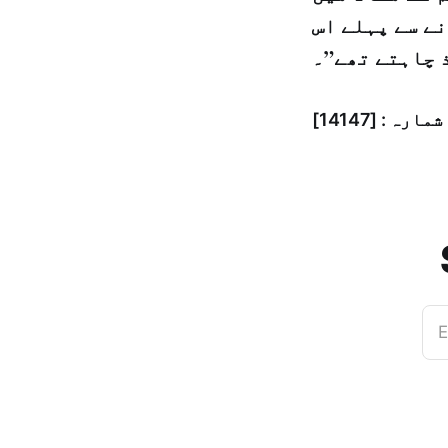
ے سے پہلے اس
 چاہتے تھے”۔
E