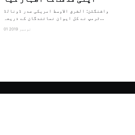
واشنگٹن: الشرق الاوسط امریکی صدر ڈونالڈ
ٹرمپ نے کل ایوان نمائندگان کے ذریعہ
سرکاری طور پر معزول کرنے والی مشینری کو
01 نومبر 2019
جاری کرنے کے سلسلہ میں اپنی مذمت کا
اظہار کیا ہے اور کہا ہے کہ امریکی تاریخ
کی سب سے بڑی سیاسی بائکاٹ کی مہم ہے۔
وائٹ ہاؤس […]
Powered by Ghost