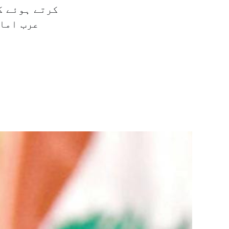
کرتے ہوئے ک
عرب امار