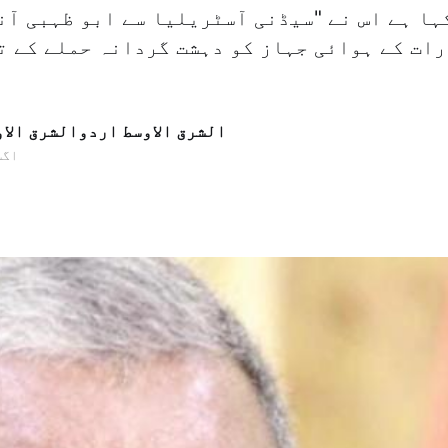
ہا ہے اس نے "سیڈنی آسٹریلیا سے ابو ظہبی آن
ات کے ہوائی جہاز کو دہشت گردانہ حملے کے ت
الشرق الاوسط اردوالشرق الا
22 اگس