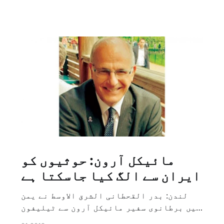
مائیکل آرون: حوثیوں کو
ایران سے الگ کیا جاسکتا ہے
لندن: بدر القحطانی الشرق الاوسط نے یمن
میں برطانوی سفیر مائیکل آرون سے ٹیلیفون
پر ہونے والے انٹرویو کے دوران سوال کیا