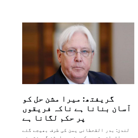
گریفتھ: میرا مشن حل کو
آسان بنانا ہے ناکہ فریقوں
پر حکم لگانا ہے
لندن: بدر القحطانی یمن کی طرف بھیجے گئے
اقوام متحدہ کے سفیر مارٹن گریفتھ نے