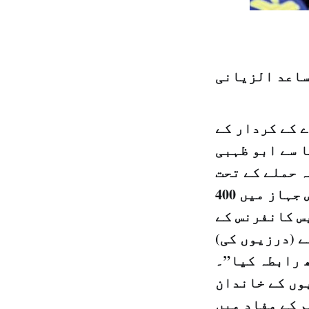
ساعد الزيانی
 کے کردار کے
 سے ابو ظہبی
 حملے کے تحت
دھماکے سے اڑانے کی کاروائی کو ناکام بنا دیا ہے۔ جبکہ اس جہاز میں 400
ے کل پریس کانفرنس کے
ے (درزیوں کی)
 رابطہ کیا”۔
وں کے خاندان
 کے مفاد میں