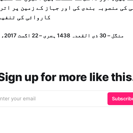
 کی منصوبہ بندی کی اور جہاز کے زمین پر اترن
کاروائی کی تنفیذ
منگل – 30 ذی القعدہ 1438 ہجری – 22 اگست 2017ء شمارہ : [14147]
Sign up for more like this
nter your email
Subscrib