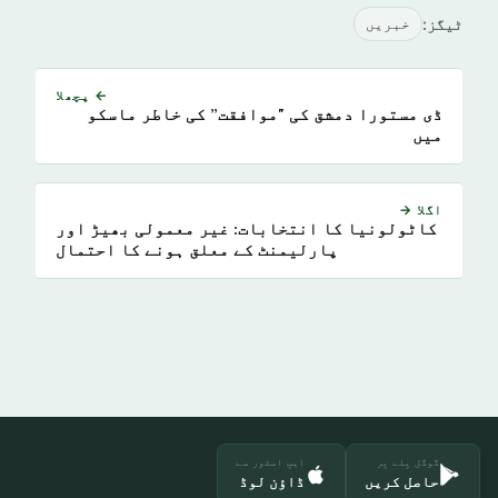
ٹیگز:
خبريں
← پچھلا
ڈی مستورا دمشق کی "موافقت” کی خاطر ماسکو
میں
اگلا →
کاٹولونیا کا انتخابات: غیر معمولی بھیڑ اور
پارلیمنٹ کے معلق ہونے کا احتمال
گوگل پلے پر
ایپ اسٹور سے
حاصل کریں
ڈاؤن لوڈ