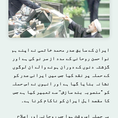
ایران کے سابق صدر محمد خاتمی نے اپنے ہم
نوا حسن روحانی کے مدد از سر نو کی ہے اور
گزشتہ دنوں کے دوران ہونے والے ان لوگوں
کے حملہ پر نقد کیا جس میں ایرانی صدر کو
نشانہ بنایا گیا ہے اور انہوں نے اس حملہ
کو "منصوبہ بند سازش” سے تعبیر کیا ہے جس
کا مقصد اہل ایران کو ناکام کرنا ہے۔
یہ
حملہ
اس
وقت
ہوا
جب
روحانی
اور
اصلاح