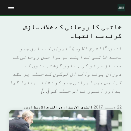
خاتمی کا روحانی کے خلاف سازش
کرنے سے انتباہ
لندن: "الشرق الاوسط” ایران کے سابق صدر
محمد خاتمی نے اپنے ہم نوا حسن روحانی کے
مدد از سر نو کی ہے اور گزشتہ دنوں کے
دوران ہونے والے ان لوگوں کے حملہ پر نقد
کیا جس میں ایرانی صدر کو نشانہ بنایا گیا
ہے اور انہوں نے اس حملہ کو […]
22 دسمبر 2017
·
الشرق الاوسط اردوالشرق الاوسط اردو