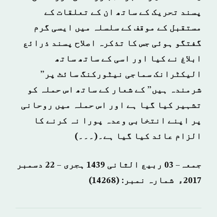
پسند
تحریک
کے
ساتھ
ان
کے
تعلقات
کے
مستقبل
کے
موقف
کے
سلسلہ
میں
ایسی
گرم
گفتگو
ہوئی
جس
کا
تذکرہ
اصلاح
پسند
ذرائع
ابلاغ
نے
کیا
اور
اسی
کے
ساتھ
ساتھ
الیکٹرانک
سماجی
نیٹورکنگ
سائٹ
پر”
شرمندہ ہیں”
کے
شعار
کے
ساتھ
اس
حملہ
کو
تشہیر
کیا
گیا
ہے
اور
اس
حملہ
میں
روحانی
پر
اپنے
انتخابی
وعدہ
پورا
نہ
کرنے
کا
الزام
عائد
کیا
گیا
ہے۔(۔۔۔)
جمعہ– 03 ربيع الثانی 1439 ہجری – 22 دسمبر
2017ء شمارہ نمبر: (14268)