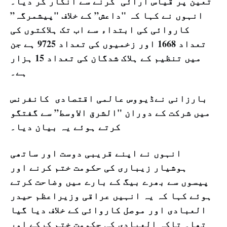
تعین پر قیاس آرائی کرنے سے انکار کر دیا۔
انہوں نے کہا کہ "داعش” کے خلاف "پیشمرگہ”
کاروائی کی ابتداء سے اب تک ہلاکتوں کی
تعداد 1668 اور زخمیوں کی تعداد 9725 ہے جن
میں تنظیم کے ہلاک شدگان کی تعداد 15 ہزار
ہے۔
بارزانی نےڈیووس عالمی اقتصادی کانفرنس
میں شرکت کے دوران "الشرق الاوسط” سے گفتگو
کرتے ہوئے یہ بیان دیا۔
انہوں نے اپنے قریبی دوست اور ساتھی
ہوشیار زیباری کی حکومت ختم کرنے اور
پیسوں سے بھرے بیگ کے بارے میں وضاحت کرتے
ہوئے کہا کہ یہ انہیں عراقی وزیراعظم حیدر
العبادی اور موصل کاروائی کے خلاف دیا گیا
تھا۔ تاکہ العبادی کی حکومت ختم کرکے اور