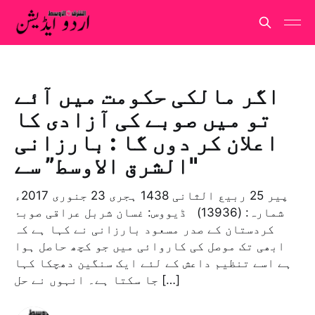
اگر مالکی حکومت میں آئے
تو میں صوبے کی آزادی کا
اعلان کر دوں گا : بارزانی
"الشرق الاوسط” سے
پیر 25 ربيع الثانی 1438 ہجری­ 23 جنوری 2017ء
شمارہ: (13936) ڈیووس: غسان شربل عراقی صوبۂ
کردستان کے صدر مسعود بارزانی نے کہا ہے کہ
ابھی تک موصل کی کاروائی میں جو کچھ حاصل ہوا
ہے اسے تنظیم داعش کے لئے ایک سنگین دھچکا کہا
جا سکتا ہے۔ انہوں نے حل […]