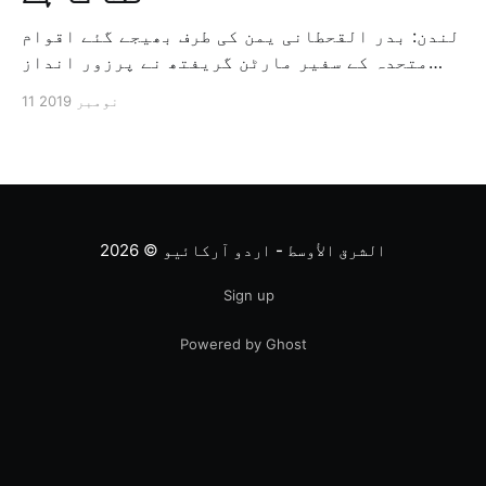
لندن: بدر القحطانی یمن کی طرف بھیجے گئے اقوام
متحدہ کے سفیر مارٹن گریفتھ نے پرزور انداز
میں کہا کہ وہ یمن میں جنگ کے خاتمہ کے لئے
11 نومبر 2019
ثالثی اور اس کشمکش کی حدبندی کرنے کے لئے ایک
وسیع معاہدہ کرنے کے سلسلہ میں مدد کرنے کا
کردار ادا کر رہے ہیں […]
الشرق الأوسط - اردو آرکائیو
© 2026
Sign up
Powered by Ghost