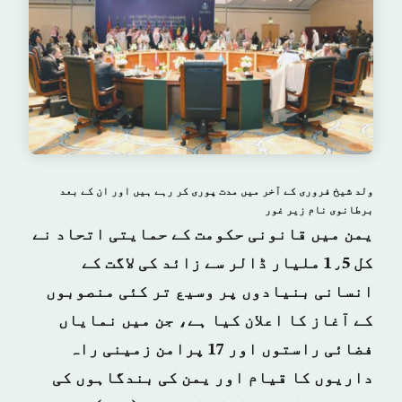
ولد شیخ فروری کے آخر میں مدت پوری کر رہے ہیں اور ان کے بعد
برطانوی نام زیر غور
یمن میں قانونی حکومت کے حمایتی اتحاد نے
کل 1٫5 ملیار ڈالر سے زائد کی لاگت کے
انسانی بنیادوں پر وسیع تر کئی منصوبوں
کے آغاز کا اعلان کیا ہے، جن میں نمایاں
فضائی راستوں اور 17 پرامن زمینی راہ
داریوں کا قیام اور یمن کی بندگاہوں کی