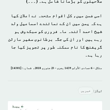
صلاحیتوں کو بڑھانا شامل ہے۔ (۔۔۔)
اسی ضمن میں، کل اقوام متحدہ نے اعلان کیا
ہے کہ یمن میں ان کے نمائندے اسماعیل ولد
شیخ احمد آئندہ ماہ فروری کو سبکدوش ہو
رہے ہیں اور ان کی جگہ برطانوی سفیر مارٹن
گریفنچ کا نام ممکنہ طور پر تجویز کیا جا
رہا ہے۔
منگل – 6 جمادى الأولى 1439 ہجری – 23 جنوری 2018ء شمارہ: [14301]
ٹیگز:
خبريں
← پچھلا