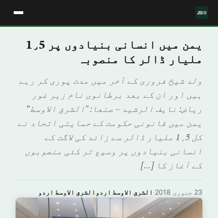
یمن میں انسانی بنیادوں پر 1٫5
ملیار ڈالر کا منصوبہ
ولد شیخ فروری کے آخر میں مدت پوری کر رہے
ہیں اور ان کے بعد برطانوی نام زیر غور
ریاض: نایف الرشید – صنعا: "الشرق الاوسط”
یمن میں قانونی حکومت کے حمایتی اتحاد نے
کل 1٫5 ملیار ڈالر سے زائد کی لاگت کے
انسانی بنیادوں پر وسیع تر کئی منصوبوں
کے آغاز کا […]
23 جنوری 2018
·
الشرق الاوسط اردوالشرق الاوسط اردو