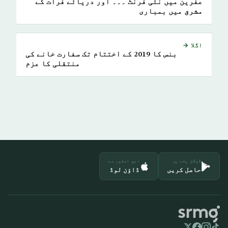
عفرین میں نئی فرنٹ ۔۔۔ اور دریائے فرات کے
مشرق میں بمباری
اگلا →
بنس کا 2019 کے اختتام تک سفارت خانے کی
منتقلی کا عزم
گوگل پلے پر
ایپ اسٹور سے
حاصل کریں
ڈاؤن لوڈ