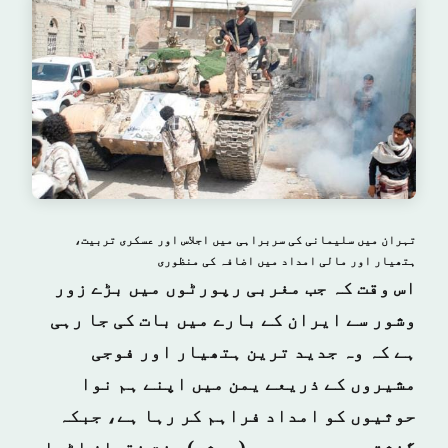
تہران میں سلیمانی کی سربراہی میں اجلاس اور عسکری تربیت،
ہتھیار اور مالی امداد میں اضافہ کی منظوری
اس وقت کہ جب مغربی رپورٹوں میں بڑے زور
وشور سے ایران کے بارے میں بات کی جا رہی
ہے کہ وہ جدید ترین ہتھیار اور فوجی
مشیروں کے ذریعے یمن میں اپنے ہم نوا
حوثیوں کو امداد فراہم کر رہا ہے، جبکہ