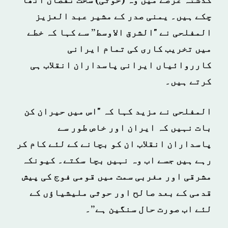
گذشتہ عرصے میں وہ (حوثی) سخت نقصان اٹھا
چکے ہیں۔ یمنی صدر کے مشیر عبد العزیز
المفلحی نے "الشرق الاوسط” سے کہا کہ خطے
میں تخریب کاری کی تمام ایرانی
کارروائیاں ایرانی پاسداران انقلاب ہی
کرتے ہیں۔
المفلحی نے مزید کہا کہ "اس میں حیران کن
بات نہیں کہ ایران اور خاص طور سے
پاسداران انقلاب ان کو بچانے کے لئے کام کر
رہے ہیں جسے اب وہ نہیں بچا سکتے۔ کیونکہ
مشرقی اور مغربی سمت میں قومی فوج کی پیش
قدمی کے بعد صالح اور حوثی ملیشیاؤں کے
لئے اب صورت حال سنگین ہے”۔