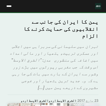
یمن کا ایران کی جانب سے
انقلابیوں کی حمایت کرنے کا
الزام
تہران میں سلیمانی کی سربراہی میں اجلاس
اور عسکری تربیت، ہتھیار اور مالی امداد
میں اضافہ کی منظوری عدن: "الشرق الاوسط”
اس وقت کہ جب مغربی رپورٹوں میں بڑے زور
وشور سے ایران کے بارے میں بات کی جا رہی
ہے کہ وہ جدید ترین ہتھیار اور فوجی
مشیروں کے ذریعے یمن میں […]
23 مارچ 2017
·
الشرق الاوسط اردوالشرق الاوسط اردو