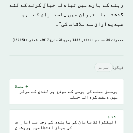
رہنے کے بارے میں تبادلہ خیال کرنے کے لئے
گذشتہ ماہ تہران میں پاسداران کے اہم
عہدیداران سے ملاقات کی”۔
جمعرات 24 جمادى الثانی 1438 ہجری­ 23 مارچ 2017ء شمارہ: (13995)
ٹیگز:
خبريں
← پچھلا
برسلز حملے کی برسی کے موقع پر لندن کے مرکز
میں دہشت گردانہ حملہ
اگلا →
الیکٹرانک سامان کی پابندی کی وجہ سے امارات
کی جہاز انتظامیہ پریشان