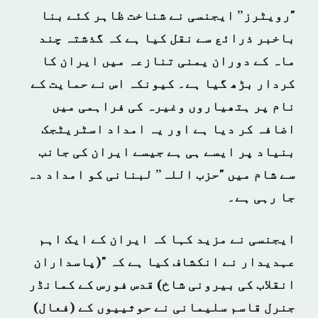
"رویٹرز” ایجنسی نے شناخت ظاہر کئے بنا
باخبر ذرائع سے نقل کیا ہے کہ گذشتہ چند
ماہ کے دوران یمنی تنازعہ میں ایران کا
کردار بڑھ گیا ہے۔ کیونکہ اس نے حمایت کے
نام پر ہتھیاروں وغیرہ کی فراہمی میں
اضافہ کر دیا ہے اور یہ امداد اسٹریٹجک
بنیاد پر ایسے ہی ہے جیسے ایران کی جانب
سے شام میں "حزب اللہ” لبنانی کو امداد دہ
جا رہی ہے۔
ایجنسی نے مزید کہا کہ ایران کے ایک اہم
عہدیدار نے انکشاف کیا ہے کہ "(پاسداران
انقلاب کی بیرونی شاخ) قدس فورس کے کمانڈر
جنرل قاسم سلیمانی نے حوثییوں کے (فعال)