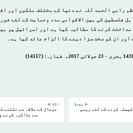
م رامی الحمد للہ نے دنیا کے مختلف ملکوں اور اق
ہل فلسطین کی بین الاقوامی مدد وحمایت کے لئے فوری
مداخلت کرنے کا مطالبہ کیا ہے اور اسرائیل پر بی
 اور ان کو سخت سزا دینے کا الزام عائد کیا ہے۔
← پچھلا
اگلا →
فیصلہ کرنے کے لئے روسی
عرسال کے علاقہ سے نکلنے ک
سے مذاکرہ کرنے و