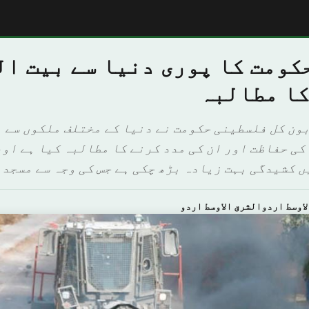
کومت کا پوری دنیا سے بیت ال
کا مطالبہ
بون کل فلسطینی حکومت نے دنیا کے مختلف ملکوں سے 
کی حفاظت اور ان کی مدد کرنے کا مطالبہ کیا ہے اور
 کشیدگی بہت زیادہ بڑھ چکی ہے جس کی وجہ سے مسجد 
اوسط اردوالشرق الاوسط اردو