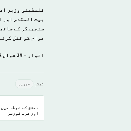
فلسطینی وزیر اعظ
بیت المقدس اور ا
سنجیدگی کے ساتھ 
عوام کو قتل کرنے
اتوار – 29 شوال 1438 ہجری – 23 جولائی 2017ء شمارہ: (14117)
ٹیگز:
خبريں
دمشق کے غوطہ میں 
اور عرب فورسز