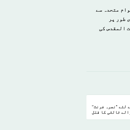
وام متحدہ سے
 طور پر
ت المقدس کی
ے لئے "نصرہ فرنٹ”
الے ثالثی کا قتل