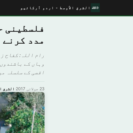
الشرق الأوسط - اردو آرکائیو
فلسطینی ح
مدد کرنے 
رام اللہ: کفاح ز
وہاں کے باشندوں 
اقصی کے سلسلہ میں
23 جولائی 2017
·
الشرق ال