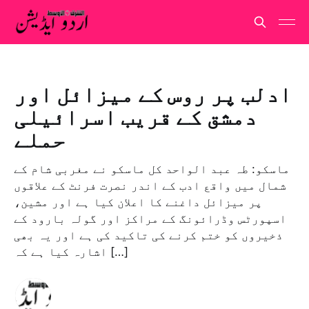
ادلب پر روس کے میزائل اور
دمشق کے قریب اسرائیلی
حملے
ماسکو: طہ عبد الواحد کل ماسکو نے مغربی شام کے
شمال میں واقع ادب کے اندر نصرت فرنٹ کے علاقوں
پر میزائل داغنے کا اعلان کیا ہے اور مشین،
اسپورٹس وڈرائونگ کے مراکز اور گولہ بارود کے
ذخیروں کو ختم کرنے کی تاکید کی ہے اور یہ بھی
اشارہ کیا ہے کہ […]