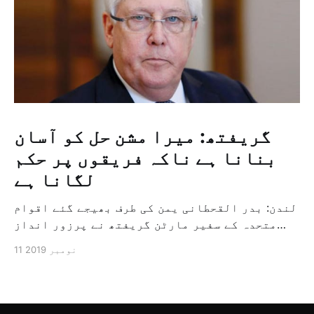
گریفتھ: میرا مشن حل کو آسان
بنانا ہے ناکہ فریقوں پر حکم
لگانا ہے
لندن: بدر القحطانی یمن کی طرف بھیجے گئے اقوام
متحدہ کے سفیر مارٹن گریفتھ نے پرزور انداز
میں کہا کہ وہ یمن میں جنگ کے خاتمہ کے لئے
11 نومبر 2019
ثالثی اور اس کشمکش کی حدبندی کرنے کے لئے ایک
وسیع معاہدہ کرنے کے سلسلہ میں مدد کرنے کا
کردار ادا کر رہے ہیں […]