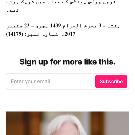
فوجی پولس یونٹس کے حملہ میں شریک ہوئے
تھے۔
ہفتہ – 3 محرم الحرام 1439 ہجری – 23 ستمبر
2017ء شمارہ نمبر: (14179)
Sign up for more like this.
Enter your email
Subscribe