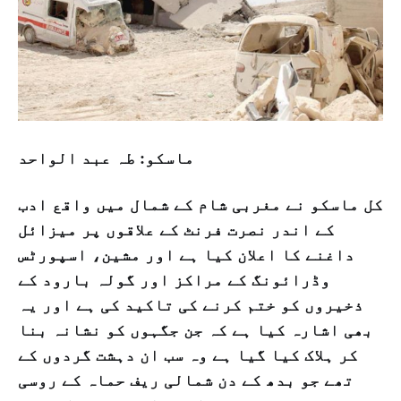
ماسکو: طہ عبد الواحد
کل ماسکو نے مغربی شام کے شمال میں واقع ادب
کے اندر نصرت فرنٹ کے علاقوں پر میزائل
داغنے کا اعلان کیا ہے اور مشین، اسپورٹس
وڈرائونگ کے مراکز اور گولہ بارود کے
ذخیروں کو ختم کرنے کی تاکید کی ہے اور یہ
بھی اشارہ کیا ہے کہ جن جگہوں کو نشانہ بنا
کر ہلاک کیا گیا ہے وہ سب ان دہشت گردوں کے
تھے جو بدھ کے دن شمالی ریف حماہ کے روسی