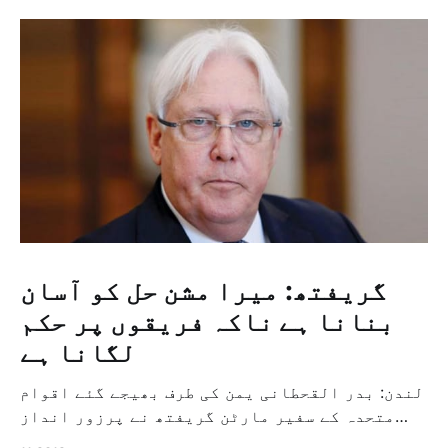
گریفتھ: میرا مشن حل کو آسان
بنانا ہے ناکہ فریقوں پر حکم
لگانا ہے
لندن: بدر القحطانی یمن کی طرف بھیجے گئے اقوام
متحدہ کے سفیر مارٹن گریفتھ نے پرزور انداز
میں کہا کہ وہ یمن میں جنگ کے خاتمہ کے لئے