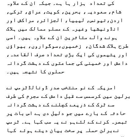
کی تعداد ہزار ہا ہے۔ جبکہ ان کے علاوہ
شام، سعودیہ، بحرین، کویت، عراق، ترکی،
اردن،تیونس، لیبیا، الجزائر، مراکش اور
انڈونیشیا وغیرہ کے مسلم ممالک میں ہلاک
ہونے والے متاثرین ان کے علاوہ ہیں۔ اسی
طرح ہلاک شدگان، زخمیوں،سوگواروں، بیواؤں
اور یتیموں کی ایک بڑی تعداد صرف القاعدہ،
داعش اور خمینی کی جماعتوں کے دہشت گردانہ
حملوں کا نتیجہ ہیں۔
امریکہ کے نو منتخب صدر ڈونالڈٹرمپ نے
برلین میں کرسمس سے قبل داعش کے مجرم کی طرف
سے ٹرک کے ذریعے کچلنے کے دہشت گردانہ
حادثہ کے بارے میں جو دلیل دی ہے اس بات پر
تبصرہ کرنے کے لئےہم نے یہ سب کہا ہے۔ ٹرمپ
نےبرلن حملہ پر سخت بیان دیتے ہوئے کہا