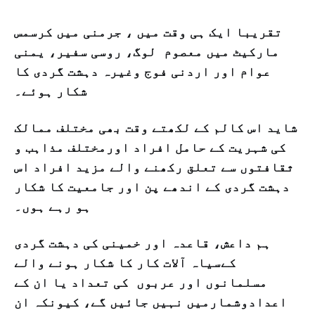
تقریبا ایک ہی وقت میں ، جرمنی میں کرسمس
مارکیٹ میں معصوم لوگ، روسی سفیر، یمنی
عوام اور اردنی فوج وغیرہ دہشت گردی کا
شکار ہوئے۔
شاید اس کالم کے لکھتے وقت بھی مختلف ممالک
کی شہریت کے حامل افراد اورمختلف مذاہب و
ثقافتوں سے تعلق رکھنے والے مزید افراد اس
دہشت گردی کے اندھے پن اور جامعیت کا شکار
ہو رہے ہوں۔
ہم داعش، قاعدہ اور خمینی کی دہشت گردی
کےسیاہ آلات کار کا شکار ہونے والے
مسلمانوں اور عربوں کی تعداد یا ان کے
اعدادوشمارمیں نہیں جائیں گے، کیونکہ ان