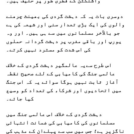
واشنگٹن کے فطری طور پر حلیف ہیں۔
دوسری بات یہ کہ دہشت گردی کی بھینٹ چرھنے
والوں کی ایک بڑی تعدار سنی اور شیعہ کی ہے
جو بالآخر مسلمانوں میں سے ہی ہیں۔ اور وہ
یورپ اور باقی مغرب پر دہشت گردانہ حملوں
کی اس شدت کو مسترد نہیں کرتے۔
اس طرح سےیہ عالمگیر دہشت گردی کے خلاف
عالمی جنگ کی کامیابی کے لئے صحیح نقطہ
آغاز ثابت نہیں ہوگا سوائے یہ کہ اس جنگ
میں اتحادیوں اور شرکاء کی تعداد کو وسیع
کیا جائے۔
دہشت گردی کے خلاف اس عالمی جنگ میں
مسلمانوں کی کامیابی کی ضمانت انتہائی
ناگزیر ہے؛ جس میں سب سے پہلےان کے مذہب کی