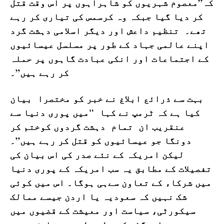
کہ”معصوم شہریوں کو شاہراہوں پر اس وقت قتل
کر دیا گیا جبکہ وہ کرسمس کی تیاری کر رہے
تھے۔ تنظیم داعش اور دیگر اسلامی دہشت گرد
اپنے عالمی جہاد کے طور پر مسلسل عیسائیوں
کے اجتماعات اور انکی عبادت گاہوں پر حملہ
کر رہے ہیں”۔
بہت سے ذرائع ابلاغ نے خبر کو مختصرا بیان
کیا ہے کہ ٹرمپ نے کہا "میں پوری دنیا سے
عنقریب ان تمام دہشت گردوں کوختم کر
دونگا جو عیسائیوں کو قتل کر رہے ہیں”۔
لیکن امریکہ کے نئے صدر کی اس بیان کی
تفصیلات کے مطابق یہ سب امریکہ کے پوری دنیا
میں شرکاء کے تعاون سےہی ہوگا۔ اس میں کوئی
شک نہیں کہ سعودیہ یا اردن جیسے ممالک
سیکورٹی، سیاست اور معیشت کے قضیوں میں