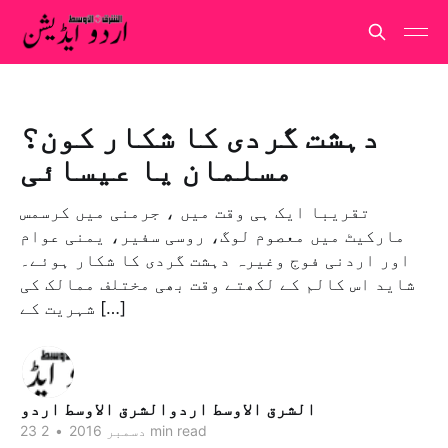
دہشت گردی کا شکار کون؟
مسلمان یا عیسائی
تقریبا ایک ہی وقت میں ، جرمنی میں کرسمس
مارکیٹ میں معصوم لوگ، روسی سفیر، یمنی عوام
اور اردنی فوج وغیرہ دہشت گردی کا شکار ہوئے۔
شاید اس کالم کے لکھتے وقت بھی مختلف ممالک کی
شہریت کے […]
الشرق الاوسط اردوالشرق الاوسط اردو
2 min read
23 دسمبر 2016
•