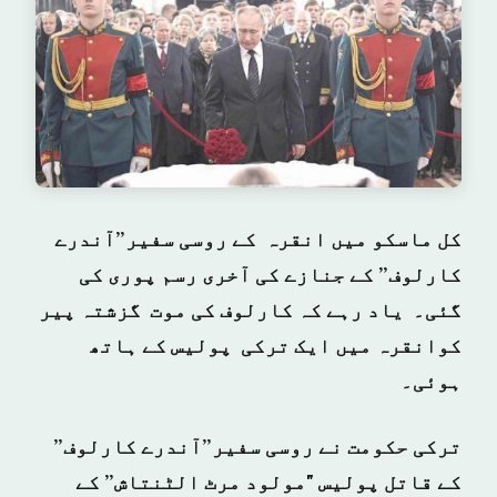
کل ماسکو میں انقرہ کے روسی
سفیر”آندرے
کارلوف” کے جنازے کی آخری رسم پوری کی
گئی۔ یاد رہے کہ کارلوف کی موت گزشتہ پیر
کوانقرہ میں ایک ترکی پولیس کے ہاتھ
ہوئی۔
ترکی حکومت نے روسی سفیر”آندرے کارلوف”
کے قاتل پولیس "مولود مرٹ الٹنتاش” کے