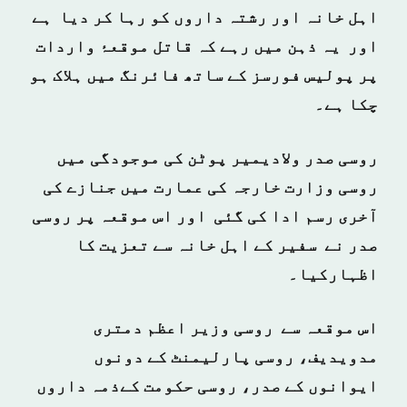
اہل خانہ اور رشتہ داروں کو رہا کر دیا ہے
اور یہ ذہن میں رہے کہ قاتل موقعۂ واردات
پر پولیس فورسز کے ساتھ فائرنگ میں ہلاک ہو
چکا ہے۔
روسی صدر ولادیمیر پوٹن کی موجودگی میں
روسی وزارت خارجہ کی عمارت میں جنازے کی
آخری رسم ادا کی گئی اور اس موقعہ پر روسی
صدر نے سفیر کے اہل خانہ سے تعزیت کا
اظہارکیا۔
اس موقعہ سے روسی وزیر اعظم دمتری
مدویدیف، روسی پارلیمنٹ کے دونوں
ایوانوں کے صدر، روسی حکومت کےذمہ داروں