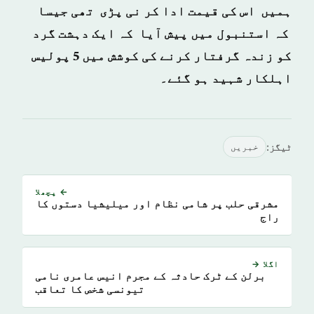
ہمیں اس کی قیمت ادا کر نی پڑی تھی جیسا
کہ استنبول میں پیش آیا کہ ایک دہشت گرد
کو زندہ گرفتار کرنے کی کوشش میں 5 پولیس
اہلکار شہید ہو گئے۔
ٹیگز:
خبريں
← پچھلا
مشرقی حلب پر شامی نظام اور میلیشیا دستوں کا
راج
اگلا →
برلن کے ٹرک حادثہ کے مجرم انیس عامری نامی
تیونسی شخص کا تعاقب