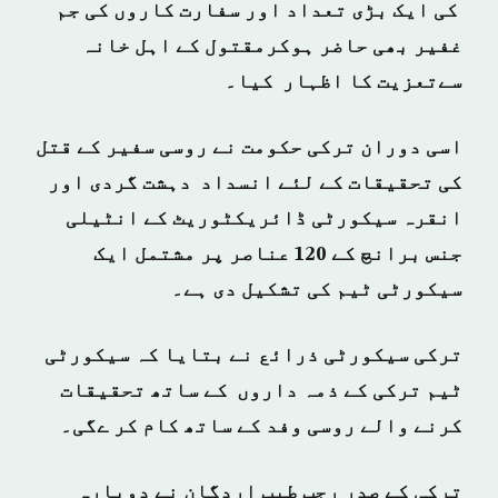
کی ایک بڑی تعداد اور سفارت کاروں کی جم
غفیر بھی حاضر ہوکرمقتول کے اہل خانہ
سےتعزیت کا اظہار کیا۔
اسی دوران ترکی حکومت نے روسی سفیر کے قتل
کی تحقیقات کے لئے انسداد دہشت گردی اور
انقرہ سیکورٹی ڈائریکٹوریٹ کے انٹیلی
جنس برانچ کے 120 عناصر پر مشتمل ایک
سیکورٹی ٹیم کی تشکیل دی ہے۔
ترکی سیکورٹی ذرائع نے بتایا کہ سیکورٹی
ٹیم ترکی کے ذمہ داروں کے ساتھ تحقیقات
کرنے والے روسی وفد کے ساتھ کام کر ےگی۔
ترکی کے صدر رجب طیب اردگان نے دوبارہ