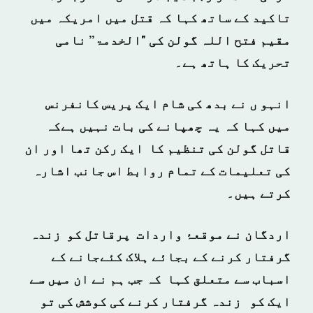
تاکید کے ساتھ کہا کہ قتل میں امریکہ میں
مقیم فتح اللہ گولن کی "الخدمۃ” نامی
تحریک کا ہاتھ ہے۔
انہو ں نے بدھ کی شام ایک پریس کانفرنس
میں کہا کہ یہ چھپانے کی بات نہیں ہےکہ
قاتل گولن کی تنظیم کا ایک رکن تھا اور ان
کی تعلیمات کے تمام روابط اس جانب اشارہ
کرتے ہیں۔
اردگان نے موقعۂ واردات پرقاتل کو زندہ
گرفتار کرنے کے بجائے ہلاک کئےجانے کے
اسباب سے متعلق کہا کہ جب ہم نے ان میں سے
ایک کو زندہ گرفتار کرنے کی کوشش کی تو