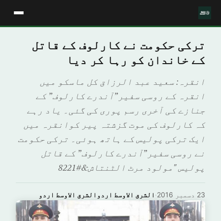
ترکی حکومت نے کارلوف کے قاتل
کے خاندان کو رہا کر دیا
انقرہ: سعید عبد الرزاق کل ماسکو میں
انقرہ کے روسی سفیر”آندرے کارلوف” کے
جنازے کی آخری رسم پوری کی گئی۔ یاد رہے
کہ کارلوف کی موت گزشتہ پیر کوانقرہ میں
ایک ترکی پولیس کے ہاتھ ہوئی۔ ترکی حکومت
نے روسی سفیر”آندرے کارلوف” کے قاتل
پولیس "مولود مرٹ الٹنتاش&#8221
23 دسمبر 2016
·
الشرق الاوسط اردوالشرق الاوسط اردو