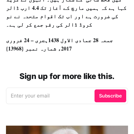
کہا ہے کہ ہمیں مارچ کے آغاز تک 4.4 ارب ڈالر
کی ضرورت ہے اور اب تک اقوام متحدہ نے نو
کروڈ ڈالر کی رقم جمع کر لی ہے۔
جمعہ 28 جمادی الاول 1438ہجری – 24 فروری
2017ء شمارہ نمبر {13968}
Sign up for more like this.
Enter your email
Subscribe