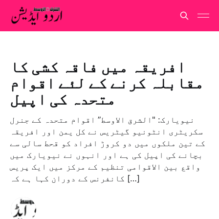
افریقہ میں فاقہ کشی کا
مقابلہ کرنے کے لئے اقوام
متحدہ کی اپیل
نيويارک: "الشرق الاوسط” اقوام متحدہ کے جنرل
سکریٹری انٹونیو گیٹریس نے کل یمن اور افریقہ
کے تین ملکوں میں دو کروڑ افراد کو قحط سالی سے
بچانے کی اپیل کی ہے اور انہوں نے نیویارک میں
واقع بین الاقوامی تنظیم کے مرکز میں ایک پریس
کانفرنس کے دوران کہا ہے کہ […]