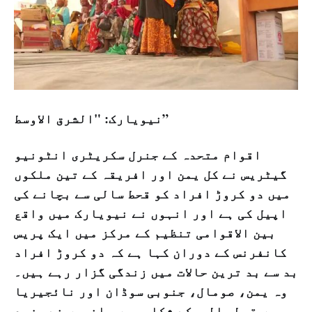
نيويارک: "الشرق الاوسط”
اقوام متحدہ کے جنرل سکریٹری انٹونیو
گیٹریس نے کل یمن اور افریقہ کے تین ملکوں
میں دو کروڑ افراد کو قحط سالی سے بچانے کی
اپیل کی ہے اور انہوں نے نیویارک میں واقع
بین الاقوامی تنظیم کے مرکز میں ایک پریس
کانفرنس کے دوران کہا ہے کہ دو کروڑ افراد
بد سے بد ترین حالات میں زندگی گزار رہے ہیں۔
وہ یمن، صومال، جنوبی سوڈان اور نائجیریا
میں قحط سالی کے شکار ہیں۔ انہوں نے مزید