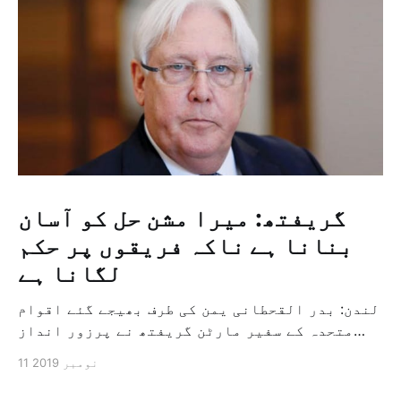
گریفتھ: میرا مشن حل کو آسان
بنانا ہے ناکہ فریقوں پر حکم
لگانا ہے
لندن: بدر القحطانی یمن کی طرف بھیجے گئے اقوام
متحدہ کے سفیر مارٹن گریفتھ نے پرزور انداز
میں کہا کہ وہ یمن میں جنگ کے خاتمہ کے لئے
11 نومبر 2019
ثالثی اور اس کشمکش کی حدبندی کرنے کے لئے ایک
وسیع معاہدہ کرنے کے سلسلہ میں مدد کرنے کا