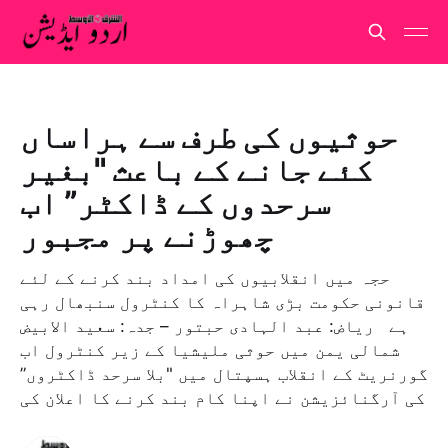
حوثیوں کی طرف سے ہراساں
کئے جانے کے باعث "بغیر
سرحدوں کے ڈاکٹر” اب
چھوڑنے پر مجبور
حجہ میں انقلابیوں کی امداد بند کرنے کے لئے
قانونی حکومت بڑی شاہراہ کا کنٹرول سنبھال رہی
ہے رياض: عبد الہادی حبتور – جدہ: سعيد الابيض
شمالی یمن میں حوثی ملیشیا کے زیر کنٹرول اب
گورنریٹ کے انقلاب ہسپتال میں "بلا سرحد ڈاکٹروں”
کی آرگنائزیشن نے اپنا کام بند کرنے کا اعلان کی