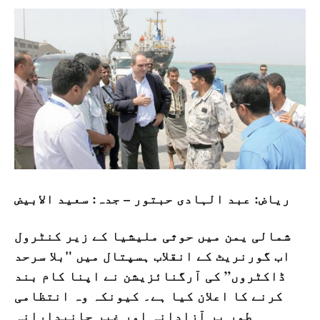
رياض: عبد الہادی حبتور – جدہ: سعيد الابيض
شمالی یمن میں حوثی ملیشیا کے زیر کنٹرول
اب گورنریٹ کے انقلاب ہسپتال میں "بلا سرحد
ڈاکٹروں” کی آرگنائزیشن نے اپنا کام بند
کرنے کا اعلان کیا ہے۔ کیونکہ وہ انتظامی
طور پر آزادانہ اور غیر جانبدارانہ