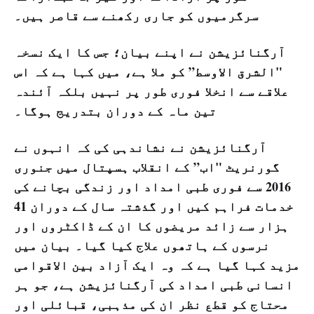
سرگرمیوں کو جاری رکھنے سے قاصر ہیں۔
آرگنائزیشن نے اپنے بیان؛ جس کا ایک نسخہ
"الشرق الاوسط” کو ملا ہے، میں کہا ہے کہ اس
علاقے سے انخلا فوری طور پر نہیں بلکہ آئندہ
تین ماہ کے دوران بتدریج ہوگا۔
آرگنائزیشن نے نشاندہی کی کہ انہوں نے
گورنریٹ "اب” کے انقلاب ہسپتال میں جنوری
2016 سے فوری طبی امداد اور زندگی بچانے کی
خدمات فراہم کیں اور گذشتہ سال کے دوران 41
ہزار سے زائد مریضوں کا ان کے ڈاکٹروں اور
نرسوں کے ہاتھوں علاج کیا گیا۔ بیان میں
مزید کہا گیا ہے کہ وہ ایک آزاد بین الاقوامی
انسانی طبی امداد کی آرگنائزیشن ہے، جو ہر
محتاج کو
قطع نظر ان کی مذہبی، قبائلی اور