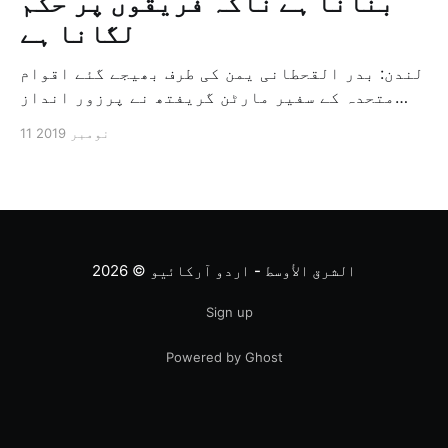
بنانا ہے ناکہ فریقوں پر حکم
لگانا ہے
لندن: بدر القحطانی یمن کی طرف بھیجے گئے اقوام
متحدہ کے سفیر مارٹن گریفتھ نے پرزور انداز
میں کہا کہ وہ یمن میں جنگ کے خاتمہ کے لئے
11 نومبر 2019
ثالثی اور اس کشمکش کی حدبندی کرنے کے لئے ایک
وسیع معاہدہ کرنے کے سلسلہ میں مدد کرنے کا
کردار ادا کر رہے ہیں […]
الشرق الأوسط - اردو آرکائیو
© 2026
Sign up
Powered by Ghost