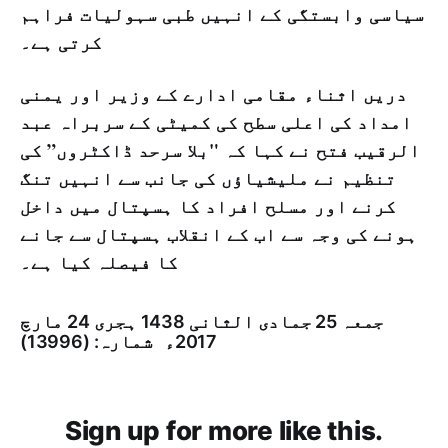
سیاسی وابستگی کے انہیں طبی سہولیات فراہم
کرتی ہے۔
دریں اثناء مقامی ادارے کے وزیر اور یمنی
امداد کی اعلی سطح کی کمیٹی کے سربراہ عبد
الرقیب فتح نے کہا کہ "بلا سرحد ڈاکٹروں” کی
تنظیم نے ملیشیاؤں کی جانب سے انہیں تنگ
کرنے اور مسلح افراد کا ہسپتال میں داخل
ہونے کی وجہ سے اب کے انقلاب ہسپتال سے جانے
کا فیصلہ کیا ہے۔
جمعہ 25 جمادى الثانی 1438 ہجری­ 24 مارچ
2017ء شمارہ: (13996)
Sign up for more like this.