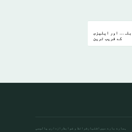
ابلہ… اور ایلیزی
کے قریب ترین
ہمارے بارے میں
اشتہار
شرائط و ضوابط
رازداری پالیسی