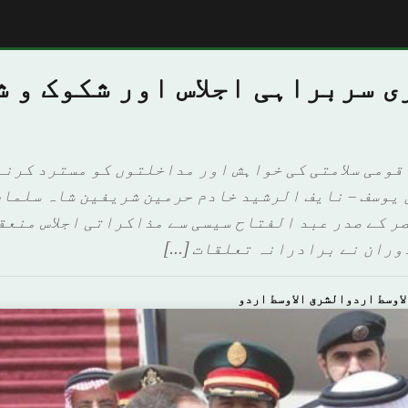
 سربراہی اجلاس اور شکوک و ش
قومی سلامتی کی خواہش اور مداخلتوں کو مسترد کرنے
 يوسف – نايف الرشيد خادم حرمین شریفین شاہ سلمان
صر کے صدر عبد الفتاح سیسی سے مذاکراتی اجلاس منعق
وران نے برادرانہ تعلقات […]
اوسط اردوالشرق الاوسط اردو