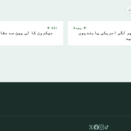
ی
← پچھلا
اگلا →
پر لگی امریکی پابندیوں
میکرون کا لی پین سے مق
ید