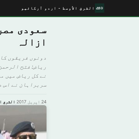
الشرق الأوسط - اردو آرکائیو
سعودی مصری
ازالہ
دونوں فریقوں کا 
رياض: فتح الرحمن
نے کل ریاض میں م
سربراہان نے اس د
24 اپریل 2017
·
الشرق ال