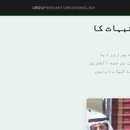
URDU
PERSIAN
TURKISH
ENGLISH
بہات کا
 پر زور دیا
 بن عبد العزیز
د کیا، دونوں