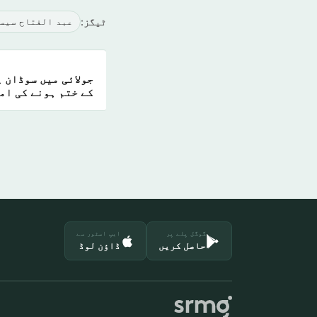
ٹیگز:
عبد الفتاح سیس
جولائی میں سوڈان 
کے ختم ہونے کی ام
گوگل پلے پر
ایپ اسٹور سے
حاصل کریں
ڈاؤن لوڈ