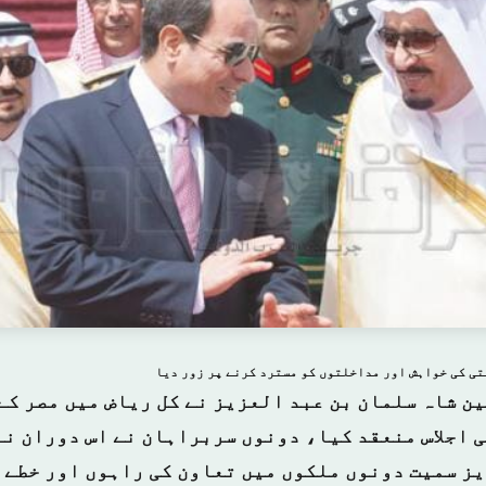
تی کی خواہش اور مداخلتوں کو مسترد کرنے پر زور دیا
ن شاہ سلمان بن عبد العزیز نے کل ریاض میں مصر کے
 اجلاس منعقد کیا، دونوں سربراہان نے اس دوران ن
ز سمیت دونوں ملکوں میں تعاون کی راہوں اور خطے 