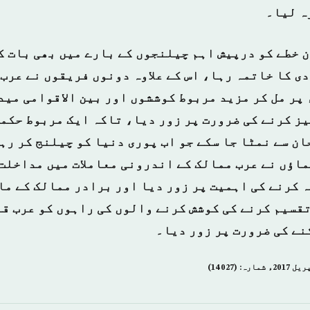
ہ لیا۔
 خطے کو درپیش اہم چیلنجوں کے بارے میں بھی بات ک
ی کا خاتمہ رہا، اس کے علاوہ دونوں فریقوں نے عرب
 پر مل کر مزید مربوط کوششوں اور بین الاقوامی مید
ز کرنے کی ضرورت پر زور دیا، تاکہ ایک مربوط حکم
ان سے نمٹا جا سکے جو اب پوری دنیا کو چیلنج کر رہ
اؤں نے عرب ممالک کے اندرونی معاملات میں مداخلت 
 کرنے کی اہمیت پر زور دیا اور برادر ممالک کے ما
تقسیم کرنے کی کوشش کرنے والوں کی راہوں کو عرب قو
نے کی ضرورت پر زور دیا۔