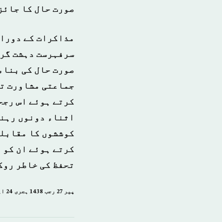
صورت حال کا جائز
مذاکرات کے دوران
سرفہرست دہشت گرد
صورت حال کی بناء
جماعتی مشاورت تی
کرتے ہوئے اس رجح
اثناء دونوں رہنم
کوششوں کا مقابلہ
کرتے ہوئے ان کو 
تحفظ کی خاطر روک
پیر 27 رجب 1438 ہجری­ 24 اپریل 2017ء شمارہ: (14027)