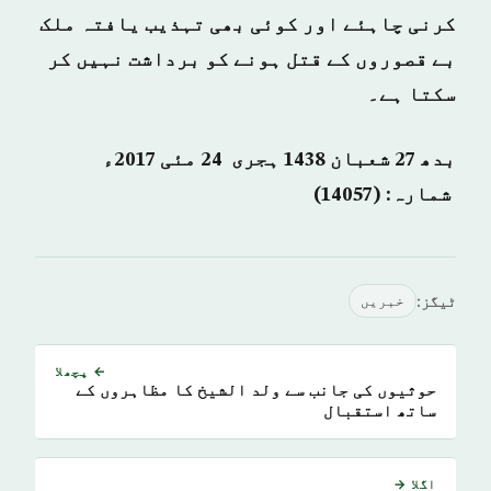
کرنی چاہئے اور کوئی بھی تہذیب یافتہ ملک
بے قصوروں کے قتل ہونے کو برداشت نہیں کر
سکتا ہے۔
بدھ 27 شعبان 1438 ہجری ­ 24 مئی 2017ء
شمارہ: (14057)
ٹیگز:
خبريں
← پچھلا
حوثیوں کی جانب سے ولد الشیخ کا مظاہروں کے
ساتھ استقبال
اگلا →