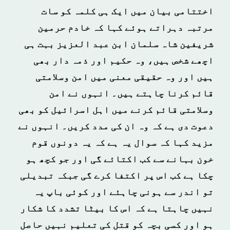
اختتامی بیان میں ایک ہی کلمہ کو سات
مرتبہ دہراتے ہوئے کہا کہ خادم حرمین
شریفین شاہ سلمان ابن عبد العزیز بہت ہی
اچھے شخص ہیں، وہ حکیم اور ذمہ دار بھی
ہیں اور وہ حقیقی معنی میں امن وسلامتی
قائم کرنا چاہتے ہیں۔ انہوں نے امن
وسلامتی قائم کرنے میں اہل اسرائیل کو بھی
دعوت دی ہے کہ وہ ان کی مدد کریں۔ انہوں نے
مزید کہا کہ سوال یہ ہے کہ یہ دونوں قوم
خون بہانے سے کب اکتائے گی اور جو کچھ ہو
چکا ہے کب اس پر اکتفا کرے گی جبکہ تبدیلی
تو اندر سے ہونی چاہئے اور کوئی باپ یہ
نہیں چاہتا ہے کہ اس کا بیٹا تشدد کا شکار
ہو اور کسی بچہ کو قتل کی تعلیم نہیں حاصل