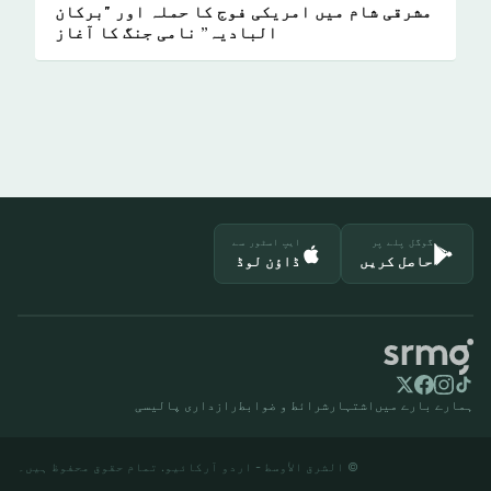
مشرقی شام میں امریکی فوج کا حملہ اور "برکان
البادیہ” نامی جنگ کا آغاز
گوگل پلے پر
ایپ اسٹور سے
حاصل کریں
ڈاؤن لوڈ
ہمارے بارے میں
اشتہار
شرائط و ضوابط
رازداری پالیسی
© الشرق الأوسط - اردو آرکائیو. تمام حقوق محفوظ ہیں۔