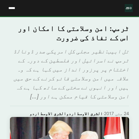
ٹرمپ: امن وسلامتی کا امکان اور
اس کے نفاذ کی ضرورت
تل ابیب: نظیر مجلی کل امریکی صدر ڈونالڈ
ٹرمپ نے اسرائیل اور فلسطین کے دورہ کے
اختتام پر پرزور انداز میں کہا ہے کہ وہ
علاقہ میں امن وسلامتی قائم کرنے کے حق میں
ہیں اور انہوں نے سختی کے ساتھ کہا ہے کہ
امن وسلامتی کا قیام ممکن ہے اور […]
24 مئی 2017
·
الشرق الاوسط اردوالشرق الاوسط اردو