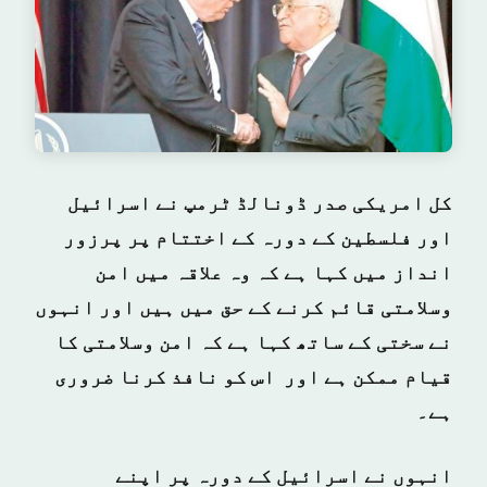
کل امریکی صدر ڈونالڈ ٹرمپ نے اسرائیل
اور فلسطین کے دورہ کے اختتام پر پرزور
انداز میں کہا ہے کہ وہ علاقہ میں امن
وسلامتی قائم کرنے کے حق میں ہیں اور انہوں
نے سختی کے ساتھ کہا ہے کہ امن وسلامتی کا
قیام ممکن ہے اور اس کو نافذ کرنا ضروری
ہے۔
انہوں نے اسرائیل کے دورہ پر اپنے