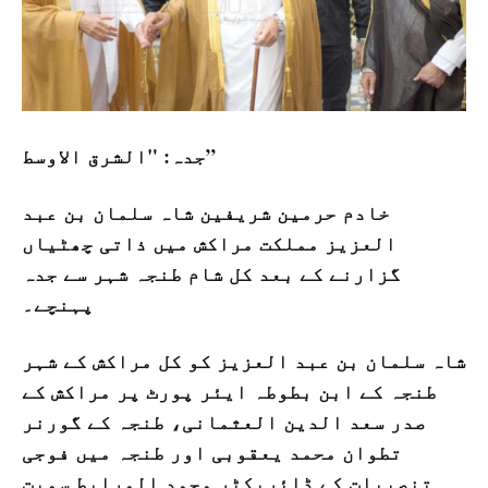
جدہ: "الشرق الاوسط”
خادم حرمين شريفين شاہ سلمان بن عبد
العزيز مملکت مراکش میں ذاتی چھٹیاں
گزارنے کے بعد کل شام طنجہ شہر سے جدہ
پہنچے۔
شاہ سلمان بن عبد العزیز کو کل مراکش کے شہر
طنجہ کے ابن بطوطہ ایئر پورٹ پر مراکش کے
صدر سعد الدین العثمانی، طنجہ کے گورنر
تطوان محمد یعقوبی اور طنجہ میں فوجی
تنصیبات کے ڈائریکٹر محمد المرابط سمیت