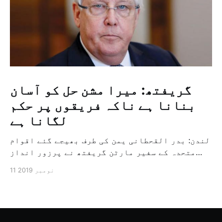
گریفتھ: میرا مشن حل کو آسان
بنانا ہے ناکہ فریقوں پر حکم
لگانا ہے
لندن: بدر القحطانی یمن کی طرف بھیجے گئے اقوام
متحدہ کے سفیر مارٹن گریفتھ نے پرزور انداز
میں کہا کہ وہ یمن میں جنگ کے خاتمہ کے لئے
11 نومبر 2019
ثالثی اور اس کشمکش کی حدبندی کرنے کے لئے ایک
وسیع معاہدہ کرنے کے سلسلہ میں مدد کرنے کا
کردار ادا کر رہے ہیں […]