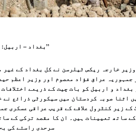
بغداد – اربيل: "الشرق الاوسط”
زیر خارجہ ریکس ٹیلرسن نے کل بغداد کے غیر م
 جمہوریہ عراق فؤاد معصوم اور وزیر اعظم حید
 بغداد و اربیل کو بات چیت کے ذریعے اختلافات 
ں اثنا صوبہ کردستان میں سیکورٹی ذرائع نے خ
 کے زیر کنٹرول علاقے کے قریب عراقی عسکری جم
کے ساتھ تعیینات ہیں۔ ان کا مقصد ترکی کے سات
سرحدی راستے کی بحا