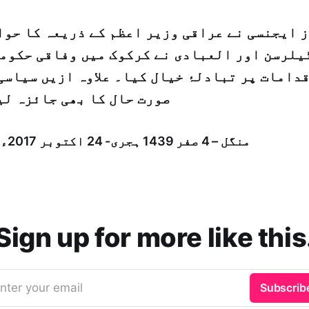
 ایجنسی نے عراقی وزیر اعظم کے ذریعہ کا حوا
ٹیلرسن اور العبادی نے کرکوک میں وفاقی حکومت
دامات پر تبادلۂ خیال کیا۔ علاوہ ازیں سیاسی
صورت حال کا بھی جائزہ لی
منگل – 4 صفر 1439 ہجری- 24 اكتوبر 2017ء شمارہ: [14210]
Sign up for more like this
nter your email
Subscrib