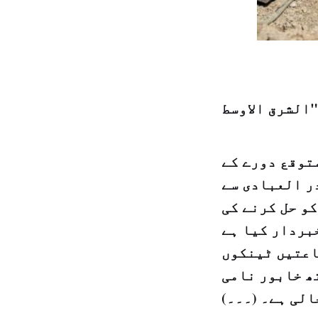
توقع دورے کے
ر العبادی سے
کو حل کرنے کی
بردار کیا ہے
اعتیں ٹینکوں
ھ خابور نامی
لی ہے۔ (۔۔۔)