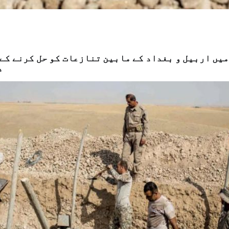
یں اربیل و بغداد کے مابین تنازعات کو حل کرنے کے 
د