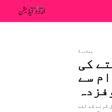
پیشمرگ
تے کی
ام سے
فزدہ
 کرنے کے لئے