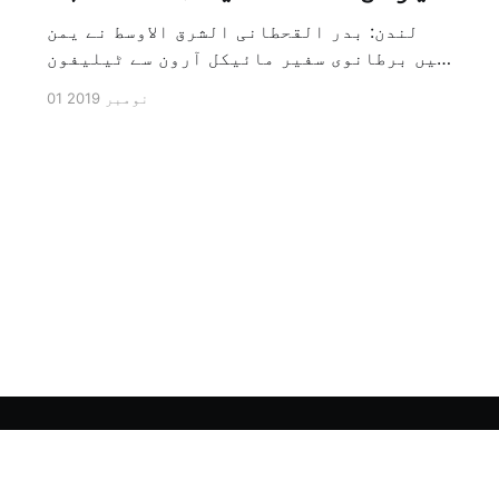
لندن: بدر القحطانی الشرق الاوسط نے یمن
میں برطانوی سفیر مائیکل آرون سے ٹیلیفون
پر ہونے والے انٹرویو کے دوران سوال کیا
01 نومبر 2019
کہ کیا ایران کو حوثیوں سے الگ کیا جاسکتا
ہے؟ تو انہوں نے جواب کے طور پر کہا کہ ہاں
کیا جا سکتا ہے اور انہوں نے یہ بھی کہا
[…]
Sign up