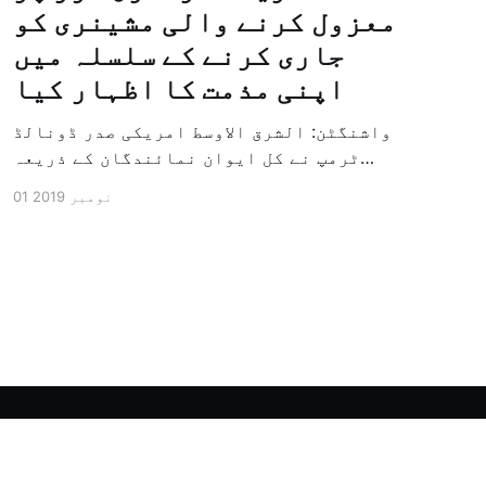
معزول کرنے والی مشینری کو
جاری کرنے کے سلسلہ میں
اپنی مذمت کا اظہار کیا
واشنگٹن: الشرق الاوسط امریکی صدر ڈونالڈ
ٹرمپ نے کل ایوان نمائندگان کے ذریعہ
سرکاری طور پر معزول کرنے والی مشینری کو
01 نومبر 2019
جاری کرنے کے سلسلہ میں اپنی مذمت کا
اظہار کیا ہے اور کہا ہے کہ امریکی تاریخ
کی سب سے بڑی سیاسی بائکاٹ کی مہم ہے۔
وائٹ ہاؤس […]
Powered by Ghost