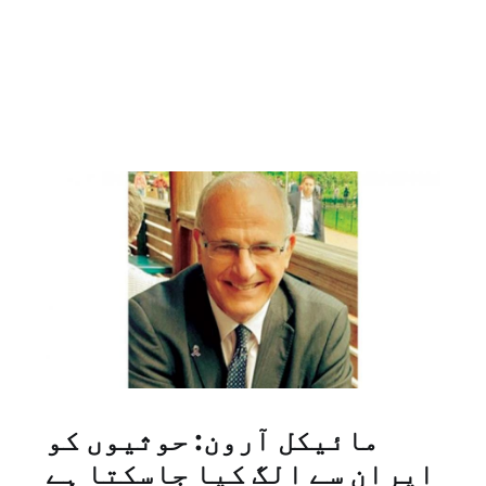
مائیکل آرون: حوثیوں کو
ایران سے الگ کیا جاسکتا ہے