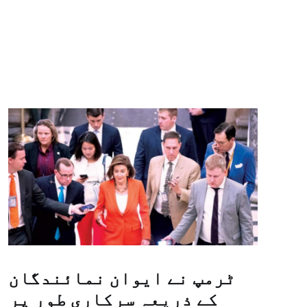
ٹرمپ نے ایوان نمائندگان
کے ذریعہ سرکاری طور پر