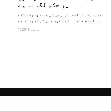
پر حکم لگانا ہے
لندن: بدر القحطانی یمن کی طرف بھیجے گئے
اقوام متحدہ کے سفیر مارٹن گریفتھ نے
پرزور انداز میں کہا کہ وہ یمن میں جنگ کے
11 نومبر 2019
خاتمہ کے لئے ثالثی اور اس کشمکش کی
حدبندی کرنے کے لئے ایک وسیع معاہدہ کرنے
کے سلسلہ میں مدد کرنے کا کردار ادا کر
رہے ہیں […]
الشرق الأوسط - اردو آرکائیو
© 2026