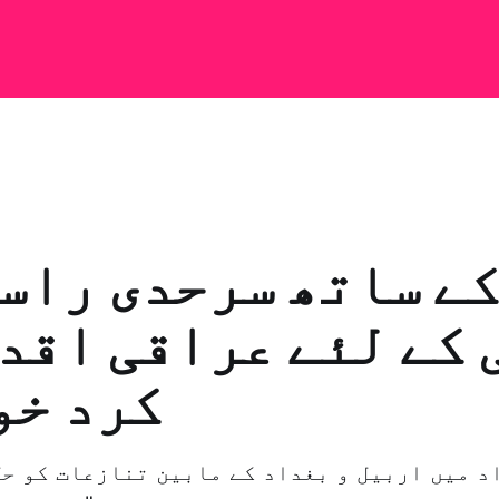
کے ساتھ سرحدی راس
 کے لئے عراقی اقد
کرد خو
د میں اربیل و بغداد کے مابین تنازعات کو حل