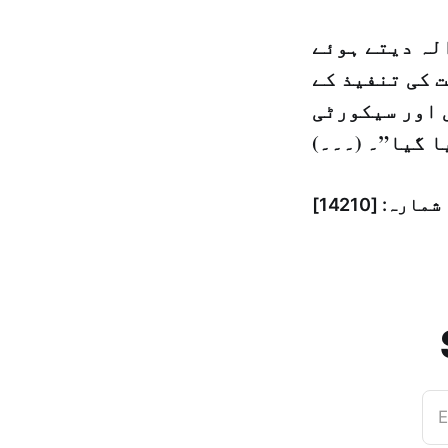
لہ دیتے ہوئے
 کی تنفیذ کے
 اور سیکورٹی
ا گیا”۔ (۔۔۔)
E