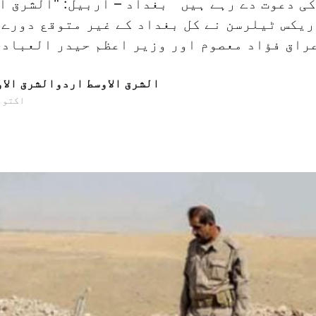
کی دعوت دے رہے ہیں بغداد – اربيل: "الشرق ال
ریکس ٹیلرسن نے کل بغداد کے غیر متوقع دورے 
الشرق الاوسط اردوالشرق الا
24 اکتوبر 