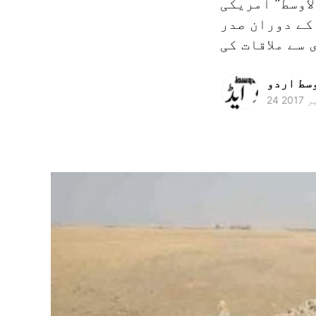
اوسط” امریکی
کے دوران صدر
وسط اردو
2017