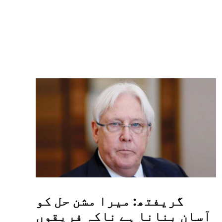
گریفتھ: میرا مشن حل کو
آسان بنانا ہے ناکہ فریقوں