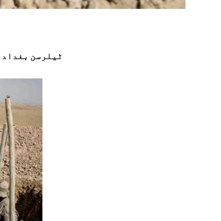
ٹیلرسن بغداد م