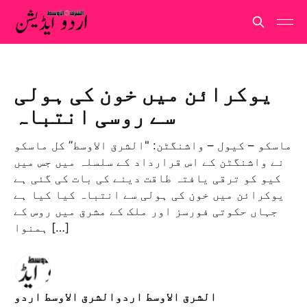
یوکرائن میں خون کی ہولی
سے روسی انتباہ
ماسکو – کیول – واشنگٹن: "الشرق الاوسط” کل ماسکو
نے واشنگٹن کے اس قرارداد کے سلسلہ میں جس میں
کیو کو ترقی یافتہ طاقت دینے کی بات کی گئی ہے
یوکرائن میں خون کی ہولی سے انتباہ کیا کیا ہے
جہاں حکوتی فورسز اور ملک کے مشرق میں روس کے
ہمنوا […]
الشرق الاوسط اردوالشرق الاوسط اردو