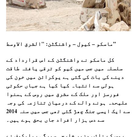
ماسکو – کیول – واشنگٹن: "الشرق الاوسط”
کل ماسکو نے واشنگٹن کے اس قرارداد کے
سلسلہ میں جس میں کیو کو ترقی یافتہ طاقت
دینے کی بات کی گئی ہے یوکرائن میں خون کی
ہولی سے انتباہ کیا کیا ہے جہاں حکوتی
فورسز اور ملک کے مشرق میں روس کے ہمنوا
علیحدہ ہونے والے کے درمیان تنازعہ کی وجہ
سے ایک ایسی جنگ چھڑ گئی تھی جس میں سنہ 2014
سے دس ہزار افراد جاں بحق ہوے ہیں۔
روس کے نائب وزیر خارجہ سیرگی ریابکوف نے