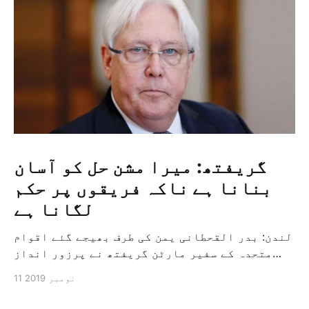
گریفتھ: میرا مشن حل کو آسان
بنانا ہے ناکہ فریقوں پر حکم
لگانا ہے
لندن: بدر القحطانی یمن کی طرف بھیجے گئے اقوام
متحدہ کے سفیر مارٹن گریفتھ نے پرزور انداز
میں کہا کہ وہ یمن میں جنگ کے خاتمہ کے لئے
11 نومبر 2019
ثالثی اور اس کشمکش کی حدبندی کرنے کے لئے ایک
وسیع معاہدہ کرنے کے سلسلہ میں مدد کرنے کا