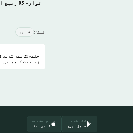
اتوار– 05 ربيع الثانی 1439 ہجری – 24 دسمبر 2017ء شمارہ نمبر: (14270)
ٹیگز:
خبريں
خلیج23 میں گر
زبردست کامیابی
گوگل پلے پر
ایپ اسٹور سے
حاصل کریں
ڈاؤن لوڈ