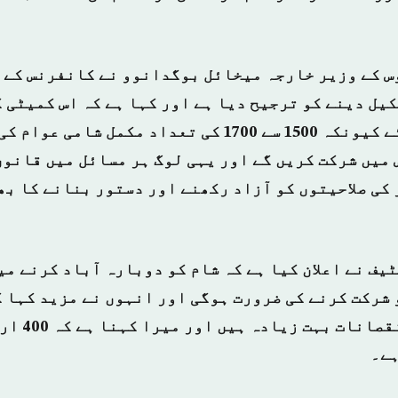
س کے وزیر خارجہ میخائل بوگدانوو نے کانفرنس کے 
یل دینے کو ترجیح دیا ہے اور کہا ہے کہ اس کمیٹی ک
حوالہ کر دیا جائے کیونکہ 1500 سے 1700 کی تعداد مکمل
 میں شرکت کریں گے اور یہی لوگ ہر مسائل میں قانون
 کی صلاحیتوں کو آزاد رکھنے اور دستور بنانے کا بھ
یف نے اعلان کیا ہے کہ شام کو دوبارہ آباد کرنے می
 شرکت کرنے کی ضرورت ہوگی اور انہوں نے مزید کہا ک
شام کے اقتصاد
ہے۔