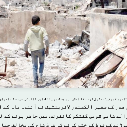
کیل کرنے کا اعلان اور جنگ میں 400 ارب ڈالر کی قیمت کے اخراجات کا اندازہ
 صدر کے سفیر الکسندر لافرینٹیف نے آئندہ ماہ کے ا
الے شامی قومی گفتگو کانفرنس میں حاضر ہونے کے ل
ھوڑنے کے شرط کو ختم کرنے کی شرط شام کی مخالف جما