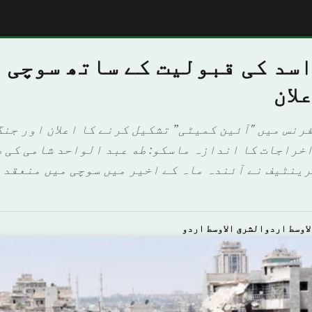
اسد کی قبولیت کے ساتھ سوچی 
لان
اخراجات کا اندازہ ماسكو: طه عبد الواحد شامی کی ط
رینٹیف نے آئندہ ماہ کے اخیر میں سوچی میں منعقد 
اوسط اردوالشرق الاوسط اردو