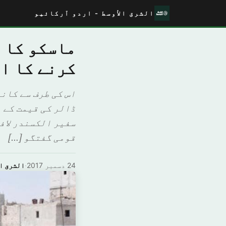
الشرق الأوسط - اردو آرکائیو
ماسکو کا 
کرنے کا اع
ڈالر کی قیمت کے 
سفیر الکسندر لاف
قومی گفتگو […]
24 دسمبر 2017
·
الشرق ال