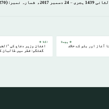
← پچھلا
اگلا →
ین کا آغاز اور بلو کے خلاف
افغان وزیر دفاع کی "الشرق
گفتگو: قطر میں طالبان ک