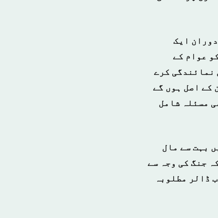
دوران ایک
و عوام کے
 شامی عوام کی نمائندگی کرے
 کے اصل ہوں گے
ی مسئلہ شامل
ں بہت سے مال
ہ جنگ کی وجہ سے
ی نقصانات بہت زیادہ ہیں اور میرا کہنا ہے کہ 400 ارب ڈالر مطلوبہ