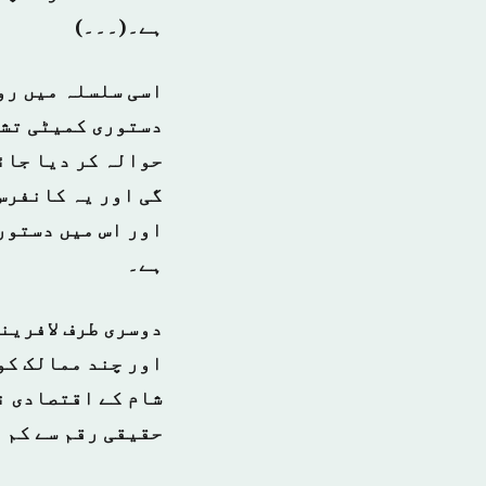
ہے۔(۔۔۔)
اسی سلسلہ میں رو
دستوری کمیٹی تشک
گی اور یہ کانفرس
اور اس میں دستور
ہے۔
دوسری طرف لافرینٹ
اور چند ممالک کو
حقیقی رقم سے کم 