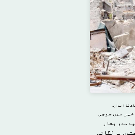
خیر میں سوچی
یے صدر بشار
عتوں پر لگائی