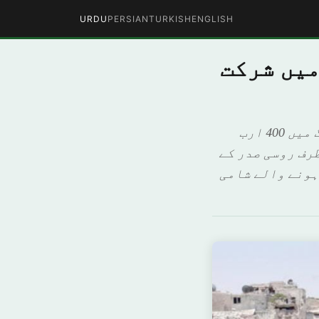
URDU
PERSIAN
TURKISH
ENGLISH
میں شرکت
اس کی طرف سے کانفرنس میں "آئین کمیٹی” تشکیل کرنے کا اعلان اور جنگ میں 400 ارب
رف روسی صدر کے
ہونے والے شامی