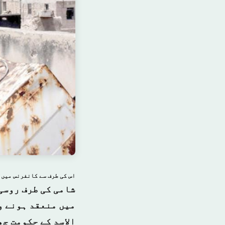
اس کی طرف سے کانفرنس میں "آئین کمیٹی” تش
شامی کی طرف روسی
میں منعقد ہونے و
الاسد کے حکومت چ