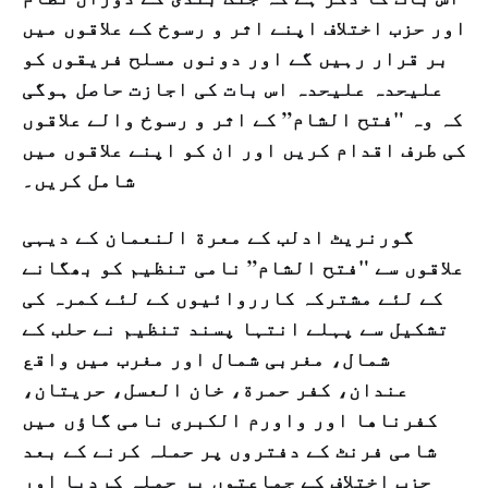
اور حزب اختلاف اپنے اثر و رسوخ کے علاقوں میں
بر قرار رہیں گے اور دونوں مسلح فریقوں کو
علیحدہ علیحدہ اس بات کی اجازت حاصل ہوگی
کہ وہ "فتح الشام” کے اثر و رسوخ والے علاقوں
کی طرف اقدام کریں اور ان کو اپنے علاقوں میں
شامل کریں۔
گورنریٹ ادلب کے معرة النعمان کے دیہی
علاقوں سے "فتح الشام” نامی تنظیم کو بھگانے
کے لئے مشترکہ کارروائیوں کے لئے کمرہ کی
تشکیل سے پہلے انتہا پسند تنظیم نے حلب کے
شمال، مغربی شمال اور مغرب میں واقع
عندان، كفر حمرة، خان العسل، حريتان،
كفرناها اور واورم الكبرى نامی گاؤں میں
شامی فرنٹ کے دفتروں پر حملہ کرنے کے بعد
حزب اختلاف کے جماعتوں پر حملہ کردیا اور