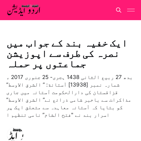
ایک خفیہ بند کے جواب میں
نصرہ کی طرف سے اپوزیشن
جماعتوں پر حملہ
بدھ 27 ربيع الثانی 1438 ہجری- 25 جنوری 2017 ء
شمارہ نمبر [13938] آستانة: ” الشرق الاوسط”
قزاقستان کی دارالحکومت آستانہ میں جاری
م‍ذاکرات سے باخبر شامی ذرائع نے” الشرق الاوسط”
کو بتایا کہ آستانہ معاہدہ سے متعلق ایک پر
اسرار بند نے "فتح الشام” نامی تنظیم ا