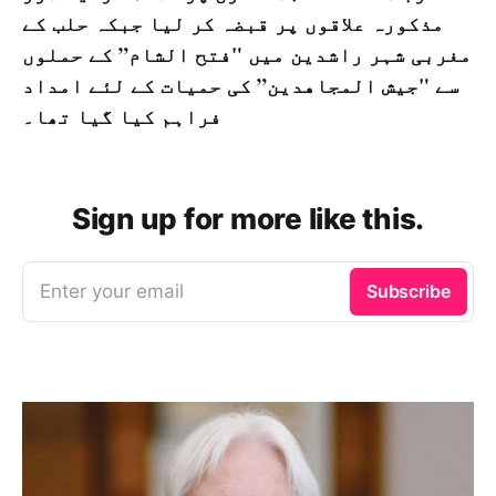
مذکورہ علاقوں پر قبضہ کر لیا جبکہ حلب کے
مغربی شہر راشدین میں "فتح الشام” کے حملوں
سے "جيش المجاهدين” کی حمیات کے لئے امداد
فراہم کیا گیا تھا۔
Sign up for more like this.
Enter your email
Subscribe