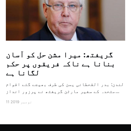
گریفتھ: میرا مشن حل کو آسان
بنانا ہے ناکہ فریقوں پر حکم
لگانا ہے
لندن: بدر القحطانی یمن کی طرف بھیجے گئے اقوام
متحدہ کے سفیر مارٹن گریفتھ نے پرزور انداز
میں کہا کہ وہ یمن میں جنگ کے خاتمہ کے لئے
11 نومبر 2019
ثالثی اور اس کشمکش کی حدبندی کرنے کے لئے ایک
وسیع معاہدہ کرنے کے سلسلہ میں مدد کرنے کا
کردار ادا کر رہے ہیں […]