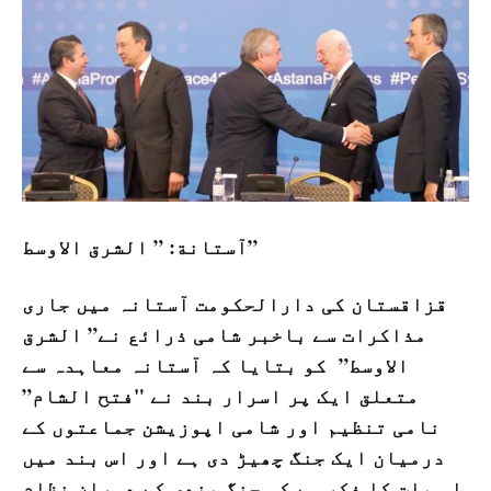
آستانة: ” الشرق الاوسط”
قزاقستان کی دارالحکومت آستانہ میں جاری
م‍ذاکرات سے باخبر شامی ذرائع نے” الشرق
الاوسط” کو بتایا کہ آستانہ معاہدہ سے
متعلق ایک پر اسرار بند نے "فتح الشام”
نامی تنظیم اور شامی اپوزیشن جماعتوں کے
درمیان ایک جنگ چھیڑ دی ہے اور اس بند میں
اس بات کا ذکر ہے کہ جنگ بندی کے دوران نظام