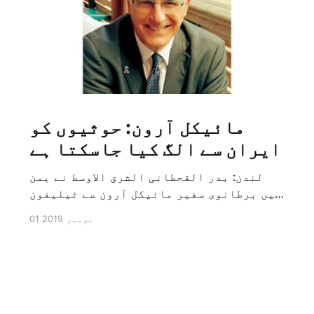
مائیکل آرون: حوثیوں کو
ایران سے الگ کیا جاسکتا ہے
لندن: بدر القحطانی الشرق الاوسط نے یمن
میں برطانوی سفیر مائیکل آرون سے ٹیلیفون
پر ہونے والے انٹرویو کے دوران سوال کیا
01 نومبر 2019
کہ کیا ایران کو حوثیوں سے الگ کیا جاسکتا
ہے؟ تو انہوں نے جواب کے طور پر کہا کہ ہاں
کیا جا سکتا ہے اور انہوں نے یہ بھی کہا
[…]