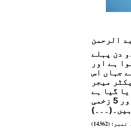
بد الرحمن
و دن پہلے
وا ہے اور
ے جہاں اس
کٹر میجر
یا گیا ہے
اور اس حادثہ میں دو سیکورٹی عناصر ہلاک اور 5 زخمی
یں۔(۔۔۔)