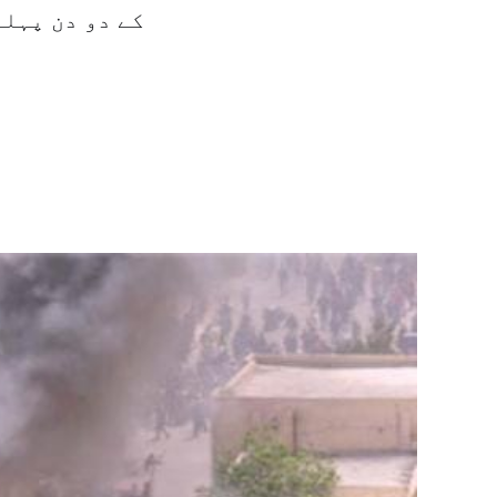
کے دو دن پہلے