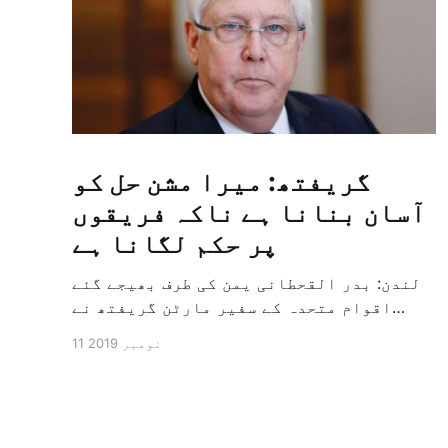
گریفتھ: میرا مشن حل کو
آسان بنانا ہے ناکہ فریقوں
پر حکم لگانا ہے
لندن: بدر القحطانی یمن کی طرف بھیجے گئے
اقوام متحدہ کے سفیر مارٹن گریفتھ نے
پرزور انداز میں کہا کہ وہ یمن میں جنگ کے
11 نومبر 2019
خاتمہ کے لئے ثالثی اور اس کشمکش کی
حدبندی کرنے کے لئے ایک وسیع معاہدہ کرنے
کے سلسلہ میں مدد کرنے کا کردار ادا کر
رہے ہیں […]