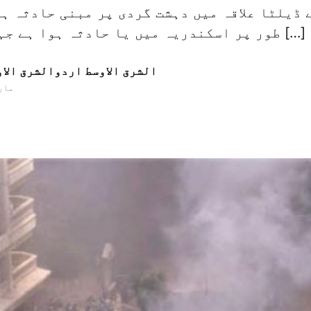
 ڈیلٹا علاقہ میں دہشت گردی پر مبنی حادثہ ہو
طور پر اسکندریہ میں یا حادثہ ہوا ہے جہاں اس دھماکہ […]
الشرق الاوسط اردوالشرق الا
25 مارچ