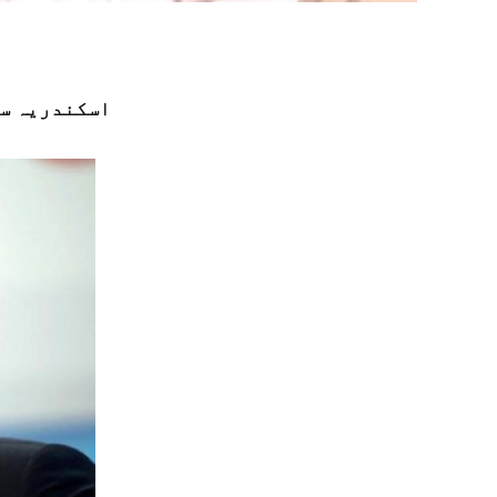
اسکندریہ سی