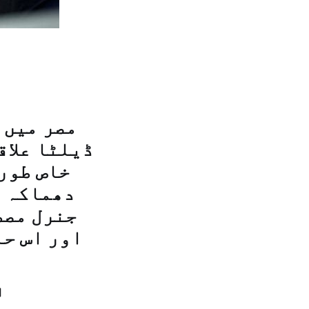
مصر میں 
ڈیلٹا علاق
خاص طور
دھماکہ م
جنرل مصط
اتوار