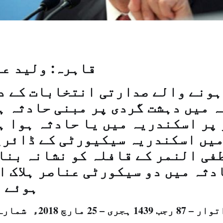
قاہرہ: ولید ع
ہونے والے صدارتی انتخابات کے د
ہ میں دہشت گردی پر مبنی حادثہ ہ
 پر اسکندریہ میں یا حادثہ ہوا ہ
یں اسکندریہ سیکیورٹی کے ڈائری
فی النمر کے قافلہ کو نشانہ بنا
ہوئے ہ
 – 87 رجب 1439 ہجری – 25 مارچ 2018ء شمارہ نمبر: (14362)