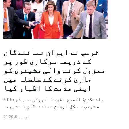
ٹرمپ نے ایوان نمائندگان
کے ذریعہ سرکاری طور پر
معزول کرنے والی مشینری کو
جاری کرنے کے سلسلہ میں
اپنی مذمت کا اظہار کیا
واشنگٹن: الشرق الاوسط امریکی صدر ڈونالڈ
ٹرمپ نے کل ایوان نمائندگان کے ذریعہ
سرکاری طور پر معزول کرنے والی مشینری کو
01 نومبر 2019
جاری کرنے کے سلسلہ میں اپنی مذمت کا
اظہار کیا ہے اور کہا ہے کہ امریکی تاریخ