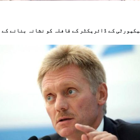
کیورٹی کے ڈائریکٹر کے قافلہ کو نشانہ بنانے کے 