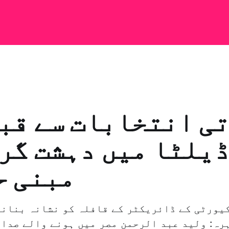
ی انتخابات سے قب
ڈیلٹا میں دہشت گر
مبنی ح
یورٹی کے ڈائریکٹر کے قافلہ کو نشانہ بنانے
ہرہ: ولید عبد الرحمن مصر میں ہونے والے صدا