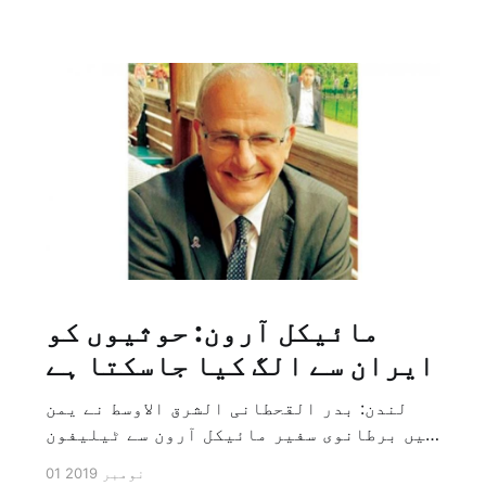
مائیکل آرون: حوثیوں کو
ایران سے الگ کیا جاسکتا ہے
لندن: بدر القحطانی الشرق الاوسط نے یمن
میں برطانوی سفیر مائیکل آرون سے ٹیلیفون
پر ہونے والے انٹرویو کے دوران سوال کیا
01 نومبر 2019