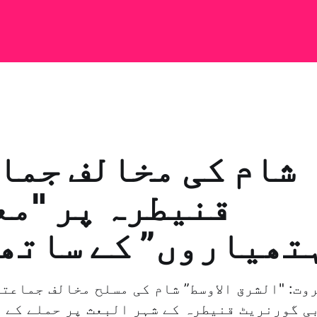
شام کی مخالف جما
قنیطرہ پر "مع
تھیاروں” کے ساتھ
ی گورنریٹ قنیطرہ کے شہر البعث پر حملے کے 