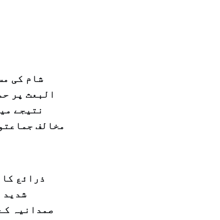
شام کی مس
البعث پر حم
نتیجے میں
ذرائع کا 
شدید 
صمدانیہ کے 