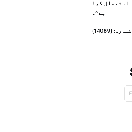
 استعمال کیا
ہے”۔
E