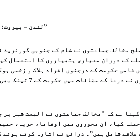
لندن – بيروت: "الشرق الاوسط”
لح مخالف جماعتوں نے شام کے جنوبی گورنریٹ ق
لے کے دوران معیاری ہتھیاروں کا استعمال کیا
 شامی حکومت کے درجنوں افراد ہلاک و زخمی ہوگ
مخالف جماعتوں نے درعا کے مضا
کہنا ہے کہ "مخالف جماعتوں نے البعث شہر پر چ
حملہ کیا، ان محوروں میں اوفایا، حریہ، حمید
علاقے شامل ہیں”۔ ذرائع نے اشارہ کرتے ہوئے ک