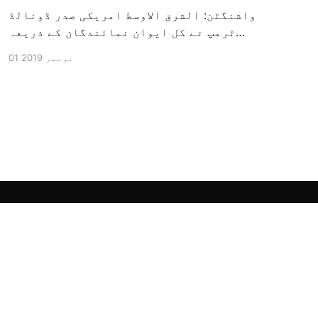
واشنگٹن: الشرق الاوسط امریکی صدر ڈونالڈ
ٹرمپ نے کل ایوان نمائندگان کے ذریعہ
سرکاری طور پر معزول کرنے والی مشینری کو
01 نومبر 2019
جاری کرنے کے سلسلہ میں اپنی مذمت کا
اظہار کیا ہے اور کہا ہے کہ امریکی تاریخ
کی سب سے بڑی سیاسی بائکاٹ کی مہم ہے۔
وائٹ ہاؤس […]
Powered by Ghost