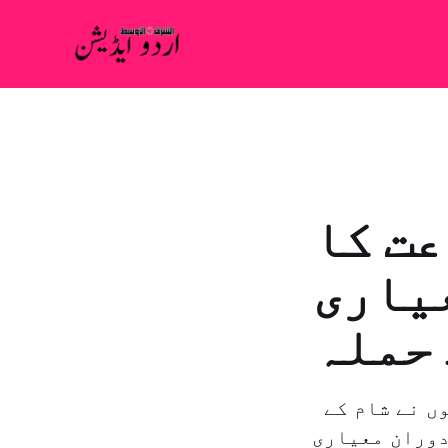
عت کا
یاری
 حملہ
لندن – بيروت: "الشرق الاوسط” شام کی مسلح مخالف جماعتوں نے شام کے
دوران معیاری