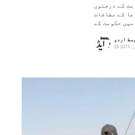
مت کے درجنوں
عا کے مضافات
میں حکومت کے
وسط اردو
ن 2017