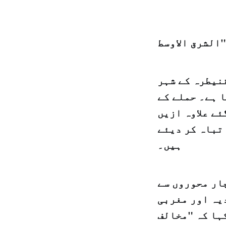
نیطرہ کے شہر
 ہے۔ حملے کے
ئے علاوہ ازیں
فات میں حکومت کے 7 ٹینک بھی تباہ کر دیئے
ہیں۔
ار محوروں سے
یہ اور مغربی
ہا کہ "مخالف