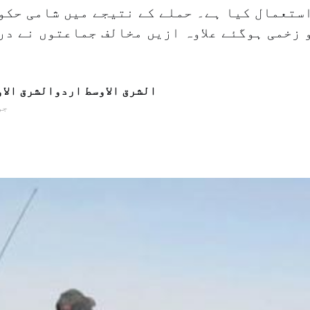
ستعمال کیا ہے۔ حملے کے نتیجے میں شامی حکو
و زخمی ہوگئے علاوہ ازیں مخالف جماعتوں نے در
الشرق الاوسط اردوالشرق الا
25 جو