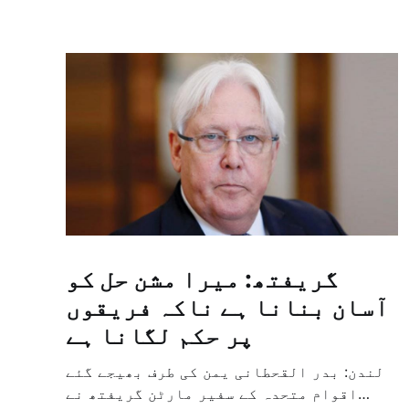
گریفتھ: میرا مشن حل کو
آسان بنانا ہے ناکہ فریقوں
پر حکم لگانا ہے
لندن: بدر القحطانی یمن کی طرف بھیجے گئے
اقوام متحدہ کے سفیر مارٹن گریفتھ نے