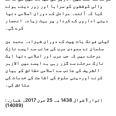
والی کوششوں کو سراہا اور زور دیتے ہوئے
کہا کہ آئندہ مراحل کے دوران اسلامی دنیا
دینی اداروں کے کردار پر بہت زیادہ انحصار
کرے گی۔
ٹیلی فونک بات چیت کے دوران شہزادہ محمد بن
سلمان نے سعودی عرب کی جانب سے ایسے نازک
مرحلے میں کہ جب عرب اور اسلامی دنیا ایک
نارک مرحلے سے گزر رہی ہے ایسے میں الازہر
الشریف کی جانب سے اسلامی حقائق کو بیان
کرنے اوردینی علوم کی اشاعت کی خدمات کی
ستائش کی۔
اتوار 1 شوال 1438 هـ ­ 25 جون 2017ء شمارہ:
(14089)