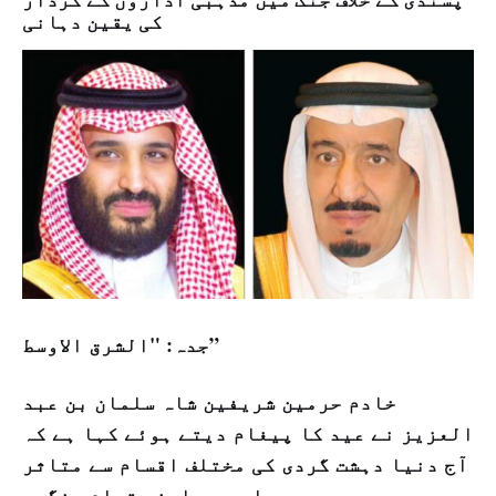
کی یقین دہانی
جدہ: "الشرق الاوسط”
خادم حرمین شریفین شاہ سلمان بن عبد
العزیز نے عید کا پیغام دیتے ہوئے کہا ہے کہ
آج دنیا دہشت گردی کی مختلف اقسام سے متاثر
ہو رہی ہے اور یہ اپنے تمام رنگوں