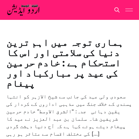
ہماری توجہ میں اہم ترین
دنیا کی سلامتی اور اس کا
استحکام ہے : خادم حرمین
کی عید پر مبارکباد اور
پیغام
سعودی ولی عہد کی جانب سے شیخ الازہر کو انتہا
پسندی کے خلاف جنگ میں مذہبی اداروں کے کردار کی
یقین دہانی جدہ: "الشرق الاوسط” خادم حرمین
شریفین شاہ سلمان بن عبد العزیز نے عید کا
پیغام دیتے ہوئے کہا ہے کہ آج دنیا دہشت گردی
کی مختلف اقسام سے متاثر ہو رہی […]