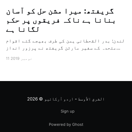
گریفتھ: میرا مشن حل کو آسان
بنانا ہے ناکہ فریقوں پر حکم
لگانا ہے
لندن: بدر القحطانی یمن کی طرف بھیجے گئے اقوام
متحدہ کے سفیر مارٹن گریفتھ نے پرزور انداز
میں کہا کہ وہ یمن میں جنگ کے خاتمہ کے لئے
11 نومبر 2019
ثالثی اور اس کشمکش کی حدبندی کرنے کے لئے ایک
وسیع معاہدہ کرنے کے سلسلہ میں مدد کرنے کا
کردار ادا کر رہے ہیں […]
الشرق الأوسط - اردو آرکائیو
© 2026
Sign up
Powered by Ghost