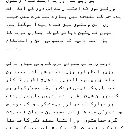
اورنمونوں کے اعتبار سے اس دور کی ایک آفت
ہے۔ جس کے نتیجے میں ہمارے معاشرے میں خیمہ
زن امن و سکون میں فساد پیدا ہوگیا ہے۔
انہوں نے یقین دہانی کی کہ ہماری توجہ کا
بڑا حصہ دنیا کا مجموعی امن و استحکام
ہے۔۔۔
دوسری جانب سعودی عرب کے ولی عہد، نائب
وزیر اعظم اور وزیر دفاع شہزادہ محمد بن
سلمان بن عبد العزیز نے شیخ الازہر ڈاکٹر
احمد طیب کا ٹیلی فونک رابطہ وصول کیا، جس
کے دوران شیخ الازہر نے انہیں ولی عہد بننے
پر مبارکباد دی اور بیعت کی۔ جبکہ دوسری
جانب ولی عہد شہزادہ محمد بن سلمان نے دہشت
گرد جماعتوں اور انتہا پسند فکر کا سامنا
کرنے کے لئے شیخ الازہر کی قیادت میں کی جانے