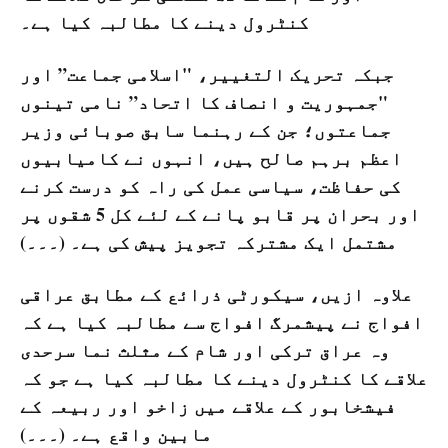
کنٹرول دینے کا مطالبہ کیا ہے۔
جبکہ تحریک التغییر، "اسلامی جماعت” اور
"جمہوریت و انصاف کا اتحاد” نامی تینوں
جماعتوں؛ جن کے رہنما سابق صوبائی وزیر
اعظم برہم صالح ہیں، انہوں نے کامیابیوں
کی حفاظت، سیاسی عمل کی راہ کو درست کرنے
اور بحران پر قابو پانے کے لئے کل 5 شقوں پر
مشتمل ایک مشترکہ تجویز پیش کی ہے۔ (۔۔۔)
علاوہ ازیں، سیکورٹی ذرائع کے مطابق عراقی
افواج نے پیشمرگ افواج سے مطالبہ کیا ہے کہ
وہ عراق ترکی اور شام کے مثلث نما سرحدی
علاقے کا کنٹرول دینے کا مطالبہ کیا ہے جو کہ
فیشخابور کے علاقے میں زاخو اور ربیعہ کے
مابین واقع ہے۔ (۔۔۔)