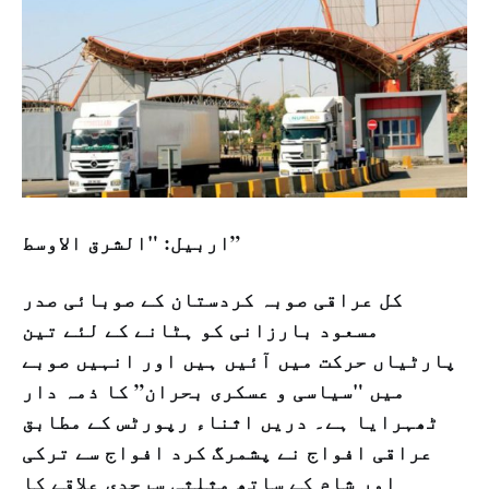
اربيل: "الشرق الاوسط”
کل عراقی صوبہ کردستان کے صوبائی صدر
مسعود بارزانی کو ہٹانے کے لئے تین
پارٹیاں حرکت میں آئیں ہیں اور انہیں صوبے
میں "سیاسی و عسکری بحران” کا ذمہ دار
ٹھہرایا ہے۔ دریں اثناء رپورٹس کے مطابق
عراقی افواج نے پشمرگ کرد افواج سے ترکی
اور شام کے ساتھ مثلثی سرحدی علاقے کا