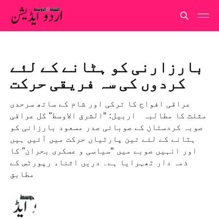
بارزارنی کو ہٹانے کے لئے
کردوں کی سہ فریقی حرکت
عراقی افواج کا ترکی اور شام کے ساتھ سرحدی
مثلث کا مطالبہ اربيل: "الشرق الاوسط” کل عراقی
صوبہ کردستان کے صوبائی صدر مسعود بارزانی کو
ہٹانے کے لئے تین پارٹیاں حرکت میں آئیں ہیں
اور انہیں صوبے میں "سیاسی و عسکری بحران” کا
ذمہ دار ٹھہرایا ہے۔ دریں اثناء رپورٹس کے
مطابق