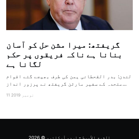
گریفتھ: میرا مشن حل کو آسان
بنانا ہے ناکہ فریقوں پر حکم
لگانا ہے
لندن: بدر القحطانی یمن کی طرف بھیجے گئے اقوام
متحدہ کے سفیر مارٹن گریفتھ نے پرزور انداز
میں کہا کہ وہ یمن میں جنگ کے خاتمہ کے لئے
11 نومبر 2019
ثالثی اور اس کشمکش کی حدبندی کرنے کے لئے ایک
وسیع معاہدہ کرنے کے سلسلہ میں مدد کرنے کا
کردار ادا کر رہے ہیں […]
الشرق الأوسط - اردو آرکائیو
© 2026