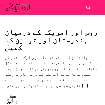
روس اور امریکہ کے درمیان
ہندوستان اور توازن کا
کھیل
واشنگٹن کے ساتھ تعلقات میں ایک بلندی کی
عکاسی ہے اور ماسکو کے ساتھ تعلقات ایک مشکل
حقیقت ہے نئی دہلی: پریکریتی گپتا ہر روز ایسا
نہیں ہوتا ہے کہ امریکہ کے وزیر خارجہ ریکس
ٹیلرسون سب کے سامنے ٹرمپ کی انتظامیہ کے
خارجی سیاسی پہلو کے خد وخال اور جنوب […]