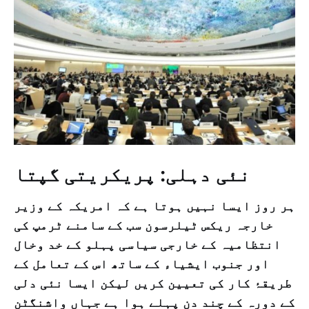
نئی دہلی: پریکریتی گپتا
ہر روز ایسا نہیں ہوتا ہے کہ امریکہ کے وزیر
خارجہ ریکس ٹیلرسون سب کے سامنے ٹرمپ کی
انتظامیہ کے خارجی سیاسی پہلو کے خد وخال
اور جنوب ایشیاء کے ساتھ اس کے تعامل کے
طریقۂ کار کی تعیین کریں لیکن ایسا نئی دلی
کے دورہ کے چند دن پہلے ہوا ہے جہاں واشنگٹن