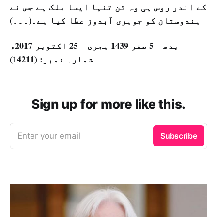
کے اندر روس ہی وہ تن تنہا ایسا ملک ہے جس نے
ہندوستان کو جوہری آبدوز عطا کیا ہے۔(۔۔۔)
بدھ – 5 صفر 1439 ہجری – 25 اكتوبر 2017ء
شمارہ نمبر: (14211)
Sign up for more like this.
Enter your email
Subscribe