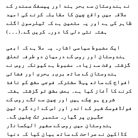
نے ہندوستان سے بحر ہند اور پیسفک سمندر کے
علاقہ میں واقع چین کا مقابلہ کرنے کی امید
ظاہر کی ہے اور یہ متعین ہے کہ ٹیلرسون اگلے
ہفتہ نئی دلی کا دورہ کریں گے۔(۔۔۔)
ایک مضبوط سیاسی اشارہ یہ ملا ہے کہ ابھی
ہندوستان اور روس کے درمیان دو طرفہ تعلق
گزشتہ وقت سے زیادہ مضبوط ہے کیونکہ روس نے
ہندوستان کے ساتھ بری، بحری اور فضائی
افواج کے ساتھ پہلا مشترکہ فوجی مشق کو نافذ
کرنے کا آغاز کیا ہے۔ بعض مشق تو گزشتہ ہفتہ
شروع ہو چکے ہیں اور چین سے لگے روس کے
فولڈفوسک شہر کے اندر اور اس کے ارد گرد تین
جگہوں پر گیارہ ستمبر تک چلیں گے۔
ہندوستان میں روس کے سفیر الیکسانڈر
کڈاکین نے صراحت کے ساتھ بیان کیا کہ دنیا