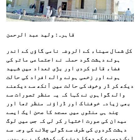
قاہرہ: ولید عبد الرحمن
کل شمال سیناء کے الروضہ نامی گاؤں کے اندر
ہوئے دہشت گرد حملہ نے اجتماعی ماتم کی
فضاء قائم کردی اور بڑی تعداد میں شہید
ہونے اور زخمی ہونے والے افراد کی حالت
دیکھ کر ڈر وخوف کی حالت میں آنکھ سے دیکھنے
والے گواہوں نے کہا کہ یہ منظر تصورات سے
بھی زیادہ خوفناک اور ڈراؤنہ منظر تھا اور
چند ہی منٹوں میں مسجد کا صحن ایک ایسے
میدان کی صورت اختیار کر لی کہ جس میں لوگ
دہشت گردوں کی طرف سے گولی چلانے کی وجہ سے
ایک دوسرے کو دھکا دینے کی کوشش کر رہے ہیں۔