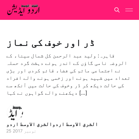
ڈر اور خوف کی نماز
قاہرہ: ولید عبد الرحمن کل شمال سیناء کے
الروضہ نامی گاؤں کے اندر ہوئے دہشت گرد حملہ
نے اجتماعی ماتم کی فضاء قائم کردی اور بڑی
تعداد میں شہید ہونے اور زخمی ہونے والے افراد
کی حالت دیکھ کر ڈر وخوف کی حالت میں آنکھ سے
دیکھنے والے گواہوں نے کہا […]
الشرق الاوسط اردوالشرق الاوسط اردو
25 نومبر 2017