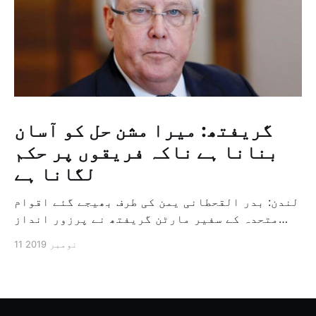
گریفتھ: میرا مشن حل کو آسان
بنانا ہے ناکہ فریقوں پر حکم
لگانا ہے
لندن: بدر القحطانی یمن کی طرف بھیجے گئے اقوام
متحدہ کے سفیر مارٹن گریفتھ نے پرزور انداز
میں کہا کہ وہ یمن میں جنگ کے خاتمہ کے لئے
11 نومبر 2019
ثالثی اور اس کشمکش کی حدبندی کرنے کے لئے ایک
وسیع معاہدہ کرنے کے سلسلہ میں مدد کرنے کا
کردار ادا کر رہے ہیں […]