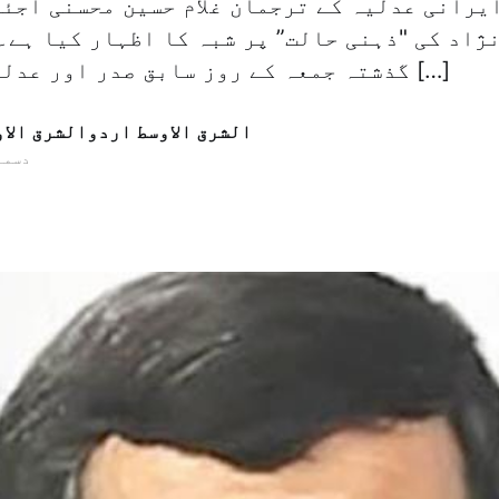
یرانی عدلیہ کے ترجمان غلام حسین محسنی اجئی
ژاد کی "ذہنی حالت” پر شبہ کا اظہار کیا ہے۔
گذشتہ جمعہ کے روز سابق صدر اور عدلیہ کے حکام کے […]
الشرق الاوسط اردوالشرق الا
25 دسمبر