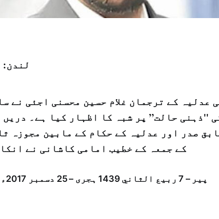
لندن: 
 عدلیہ کے ترجمان غلام حسین محسنی اجئی نے سا
ی "ذہنی حالت” پر شبہ کا اظہار کیا ہے۔ دریں 
ابق صدر اور عدلیہ کے حکام کے مابین مجوزہ ثا
کے جمعہ کے خطیب امامی کاشانی نے انکار
پیر – 7 ربيع الثاني 1439 ہجری – 25 دسمبر 2017ء شمارہ: [14272]