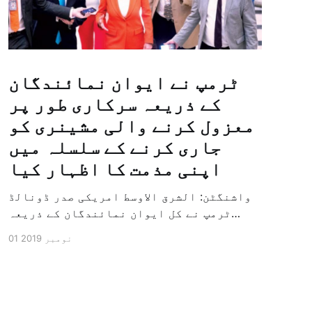
ٹرمپ نے ایوان نمائندگان
کے ذریعہ سرکاری طور پر
معزول کرنے والی مشینری کو
جاری کرنے کے سلسلہ میں
اپنی مذمت کا اظہار کیا
واشنگٹن: الشرق الاوسط امریکی صدر ڈونالڈ
ٹرمپ نے کل ایوان نمائندگان کے ذریعہ
سرکاری طور پر معزول کرنے والی مشینری کو
01 نومبر 2019
جاری کرنے کے سلسلہ میں اپنی مذمت کا
اظہار کیا ہے اور کہا ہے کہ امریکی تاریخ
کی سب سے بڑی سیاسی بائکاٹ کی مہم ہے۔
وائٹ ہاؤس […]