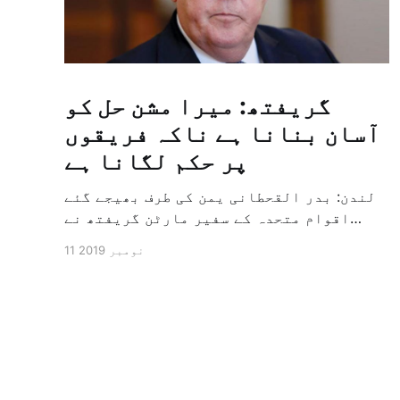
گریفتھ: میرا مشن حل کو
آسان بنانا ہے ناکہ فریقوں
پر حکم لگانا ہے
لندن: بدر القحطانی یمن کی طرف بھیجے گئے
اقوام متحدہ کے سفیر مارٹن گریفتھ نے
پرزور انداز میں کہا کہ وہ یمن میں جنگ کے
11 نومبر 2019
خاتمہ کے لئے ثالثی اور اس کشمکش کی
حدبندی کرنے کے لئے ایک وسیع معاہدہ کرنے
کے سلسلہ میں مدد کرنے کا کردار ادا کر
رہے ہیں […]