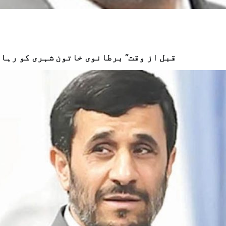
"قبل از وقت” برطانوی خاتون شہری کو رہا