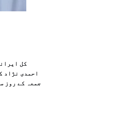
کل ایرانی
احمدی نژاد ک
جمعہ کے روز س