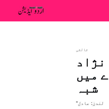
ثالثی
 نژاد
ے میں
شبہ
"قبل از وقت” برطانوی خاتون شہری کو رہا کرنے سے انکار لندن: عادل