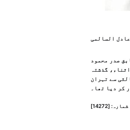
عادل السالمی
بق صدر محمود
اثناء، گذشتہ
لثی سے تہران
 کر دیا تھا۔