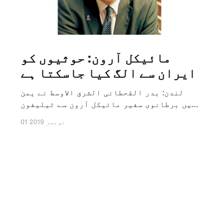
مائیکل آرون: حوثیوں کو
ایران سے الگ کیا جاسکتا ہے
لندن: بدر القحطانی الشرق الاوسط نے یمن
میں برطانوی سفیر مائیکل آرون سے ٹیلیفون
پر ہونے والے انٹرویو کے دوران سوال کیا
01 نومبر 2019
کہ کیا ایران کو حوثیوں سے الگ کیا جاسکتا
ہے؟ تو انہوں نے جواب کے طور پر کہا کہ ہاں
کیا جا سکتا ہے اور انہوں نے یہ بھی کہا
[…]