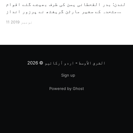
لندن: بدر القحطانی یمن کی طرف بھیجے گئے اقوام
متحدہ کے سفیر مارٹن گریفتھ نے پرزور انداز
میں کہا کہ وہ یمن میں جنگ کے خاتمہ کے لئے
11 نومبر 2019
ثالثی اور اس کشمکش کی حدبندی کرنے کے لئے ایک
وسیع معاہدہ کرنے کے سلسلہ میں مدد کرنے کا
کردار ادا کر رہے ہیں […]
الشرق الأوسط - اردو آرکائیو
© 2026
Sign up
Powered by Ghost