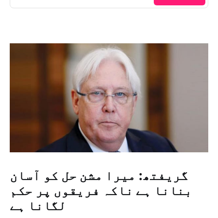
گریفتھ: میرا مشن حل کو آسان
بنانا ہے ناکہ فریقوں پر حکم
لگانا ہے