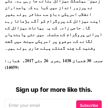
زمین” بیلسٹک میزائل بنانے جا رہی ہے۔ علی
نے پرزور انداز میں کہا ہے کہ پاسداران
انقلاب امریکی دباؤ سے متاثر ہوئے بغیر
اپنے میزائل کے پروگرام کو آگے بڑھاتا رہے
گا۔ حاجی زادہ کے یہ بیانات میزائل کے
ایرانی پروگرام کے سلسلہ میں نئی پابندیاں
لگانے کے موضوع پر امریکی سینٹ میں گفت
وشنید کے چند گھنٹے پہلے جاری ہوئے ہیں۔
جمعہ 30 شعبان 1438 ہجری ­ 26 مئی 2017ء شمارہ:
(14059)
Sign up for more like this.
Enter your email
Subscribe