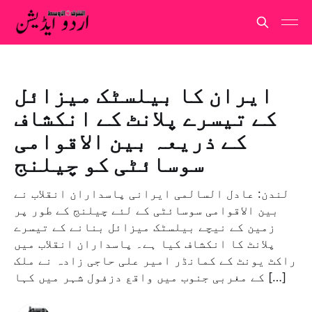
ایران کا بیلسٹک میزائل
کے تیسرے پلانٹ کے انکشاف
کے ذریعہ بین الاقوامی
سوسائٹی کو چیلنج
لندن: عادل السالمی ایرانی پاسداران انقلاب نے
بین الاقوامی سوسائٹی کے لئے چیلنج کے طور پر
زمین کے نیچے بیلسٹک میزائل بنانے کے تیسرے
پلانٹ کا انکشاف کیا ہے۔ پاسداران انقلاب میں
راکٹ یونٹ کے کمانڈر امیر علی حاجی زادہ نے ملک
کے مغربی جنوب میں واقع دزفول شہر میں کہا […]