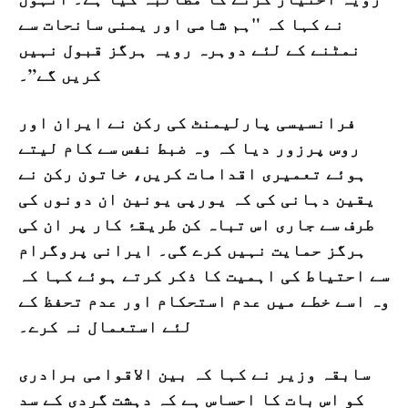
نے کہا کہ "ہم شامی اور یمنی سانحات سے
نمٹنے کے لئے دوہرہ رویہ ہرگز قبول نہیں
کریں گے”۔
فرانسیسی پارلیمنٹ کی رکن نے ایران اور
روس پرزور دیا کہ وہ ضبط نفس سے کام لیتے
ہوئے تعمیری اقدامات کریں، خاتون رکن نے
یقین دہانی کی کہ یورپی یونین ان دونوں کی
طرف سے جاری اس تباہ کن طریقۂ کار پر ان کی
ہرگز حمایت نہیں کرے گی۔ ایرانی پروگرام
سے احتیاط کی اہمیت کا ذکر کرتے ہوئے کہا کہ
وہ اسے خطے میں عدم استحکام اور عدم تحفظ کے
لئے استعمال نہ کرے۔
سابقہ وزیر نے کہا کہ بین الاقوامی برادری
کو اس بات کا احساس ہے کہ دہشت گردی کے سد