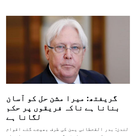
گریفتھ: میرا مشن حل کو آسان
بنانا ہے ناکہ فریقوں پر حکم
لگانا ہے
لندن: بدر القحطانی یمن کی طرف بھیجے گئے اقوام