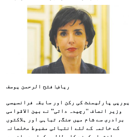
ریاض: فتح الرحمن یوسف
یورپی پارلیمنٹ کی رکن اور سابقہ فرانسیسی
وزیر انصاف "رچیدہ داتی” نے بین الاقوامی
برادری سے شام میں جنگ، تباہی اور ہلاکتوں
کے خاتمہ کے لئے انتہائی مضبوط مخلصانہ
رویہ اختیار کرنے کا مطالبہ کیا ہے۔ انہوں