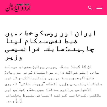
ایران اور روس کو خطے میں
ضبط نفس سے کام لینا
چاہیئے: سابقہ فرانسیسی
وزیر
ان کا کہنا ہے کہ یورپی یونین سعودی عرب کے
ساتھ اپنی شراکت داری پر اعتماد کرتی ہے ریاض:
فتح الرحمن یوسف یورپی پارلیمنٹ کی رکن اور
سابقہ فرانسیسی وزیر انصاف "رچیدہ داتی” نے بین
الاقوامی برادری سے شام میں جنگ، تباہی اور
ہلاکتوں کے خاتمہ کے لئے انتہائی مضبوط مخلصانہ
رویہ […]