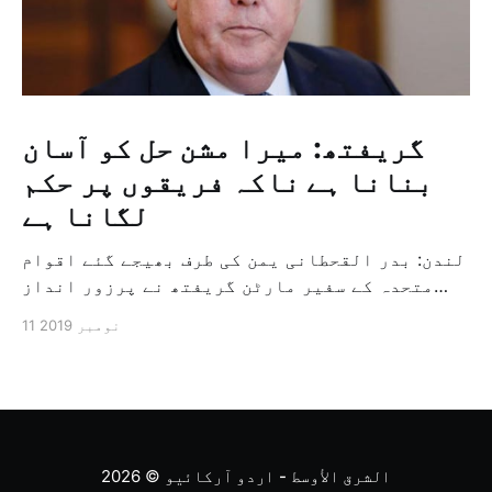
گریفتھ: میرا مشن حل کو آسان
بنانا ہے ناکہ فریقوں پر حکم
لگانا ہے
لندن: بدر القحطانی یمن کی طرف بھیجے گئے اقوام
متحدہ کے سفیر مارٹن گریفتھ نے پرزور انداز
میں کہا کہ وہ یمن میں جنگ کے خاتمہ کے لئے
11 نومبر 2019
ثالثی اور اس کشمکش کی حدبندی کرنے کے لئے ایک
وسیع معاہدہ کرنے کے سلسلہ میں مدد کرنے کا
کردار ادا کر رہے ہیں […]
الشرق الأوسط - اردو آرکائیو
© 2026