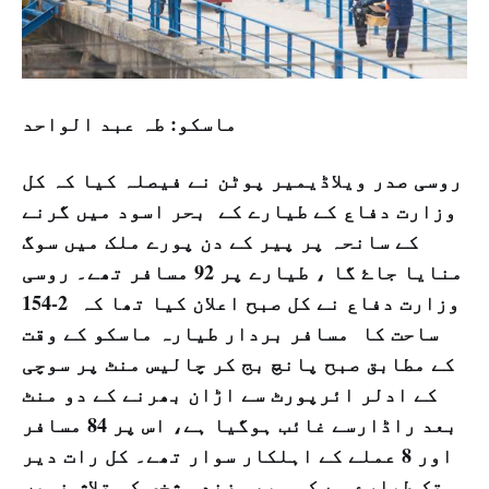
ماسکو: طہ عبد الواحد
روسی صدر ویلاڈیمیر پوٹن نے فیصلہ کیا کہ کل
وزارت دفاع کے طیارے کے بحر اسود میں گرنے
کے سانحہ پر پیر کے دن پورے ملک میں سوگ
منایا جاۓ گا ، طیارے پر 92 مسافر تھے۔ روسی
وزارت دفاع نے کل صبح اعلان کیا تھا کہ 2-154
ساحت کا مسافر بردار طیارہ ماسکو کے وقت
کے مطابق صبح پانچ بج کر چالیس منٹ پر سوچی
کے ادلر ائرپورٹ سے اڑان بھرنے کے دو منٹ
بعد راڈارسے غائب ہوگیا ہے، اس پر 84 مسافر
اور 8 عملے کے اہلکار سوار تھے۔ کل رات دیر
تک طیارے سے کسی بھی زندہ شخص کو تلاش نہیں