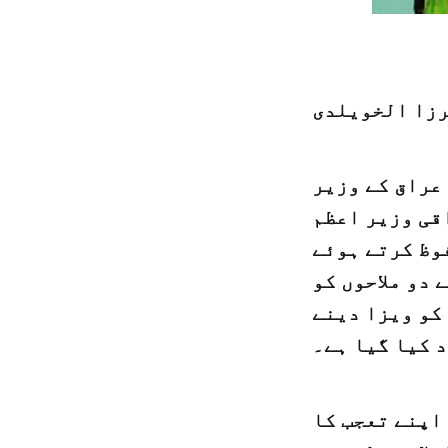
رزا الخویلدی
عراق کے وزیر
قی وزیر اعظم
فوظ کرتے ہوئے
 دو ملاحوں کو
 کو ویزا دینے
د کیا گیا ہے۔
 اپنے تعجب کا