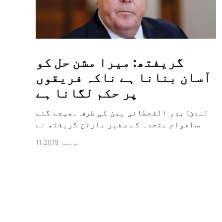
گریفتھ: میرا مشن حل کو
آسان بنانا ہے ناکہ فریقوں
پر حکم لگانا ہے
لندن: بدر القحطانی یمن کی طرف بھیجے گئے
اقوام متحدہ کے سفیر مارٹن گریفتھ نے
پرزور انداز میں کہا کہ وہ یمن میں جنگ کے
11 نومبر 2019
خاتمہ کے لئے ثالثی اور اس کشمکش کی
حدبندی کرنے کے لئے ایک وسیع معاہدہ کرنے
کے سلسلہ میں مدد کرنے کا کردار ادا کر
رہے ہیں […]