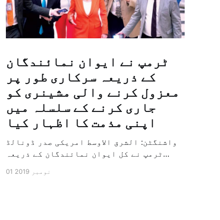
ٹرمپ نے ایوان نمائندگان
کے ذریعہ سرکاری طور پر
معزول کرنے والی مشینری کو
جاری کرنے کے سلسلہ میں
اپنی مذمت کا اظہار کیا
واشنگٹن: الشرق الاوسط امریکی صدر ڈونالڈ
ٹرمپ نے کل ایوان نمائندگان کے ذریعہ
سرکاری طور پر معزول کرنے والی مشینری کو
01 نومبر 2019
جاری کرنے کے سلسلہ میں اپنی مذمت کا
اظہار کیا ہے اور کہا ہے کہ امریکی تاریخ
کی سب سے بڑی سیاسی بائکاٹ کی مہم ہے۔
وائٹ ہاؤس […]