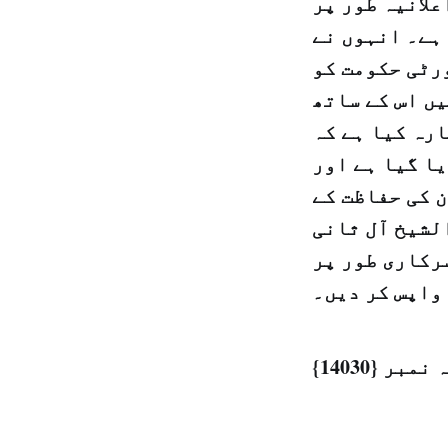
علانیہ طور پر
 ہے۔ انہوں نے
ورٹی حکومت کو
ں اس کے ساتھ
ارہ کیا ہے کہ
ا گیا ہے اور
 کی حفاظت کے
لشیخ آل ثانی
سرکاری طور پر
واپس کر دیں۔