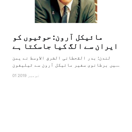
مائیکل آرون: حوثیوں کو
ایران سے الگ کیا جاسکتا ہے
لندن: بدر القحطانی الشرق الاوسط نے یمن
میں برطانوی سفیر مائیکل آرون سے ٹیلیفون
پر ہونے والے انٹرویو کے دوران سوال کیا
01 نومبر 2019
کہ کیا ایران کو حوثیوں سے الگ کیا جاسکتا
ہے؟ تو انہوں نے جواب کے طور پر کہا کہ ہاں
کیا جا سکتا ہے اور انہوں نے یہ بھی کہا
[…]