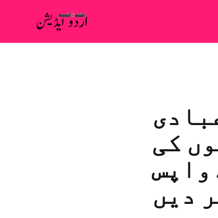
عبادی
وں کی
 واپس
ر دیں