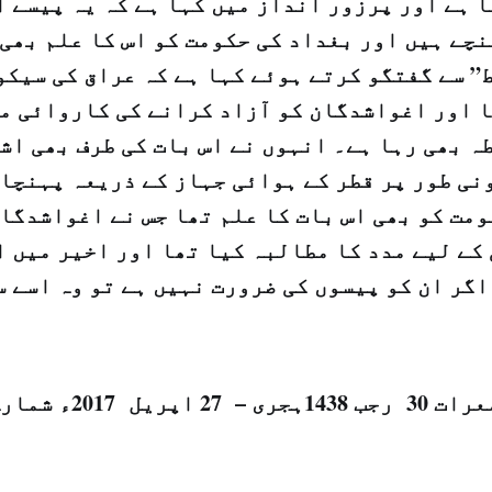
 ہے اور پرزور انداز میں کہا ہے کہ یہ پیسے ا
چے ہیں اور بغداد کی حکومت کو اس کا علم بھی
” سے گفتگو کرتے ہوئے کہا ہے کہ عراق کی سیک
ا اور اغواشدگان کو آزاد کرانے کی کاروائی می
ہ بھی رہا ہے۔ انہوں نے اس بات کی طرف بھی اش
نی طور پر قطر کے ہوائی جہاز کے ذریعہ پہنچای
مت کو بھی اس بات کا علم تھا جس نے اغواشدگان
کے لیے مدد کا مطالبہ کیا تھا اور اخیر میں ا
اگر ان کو پیسوں کی ضرورت نہیں ہے تو وہ اسے 
143ہجری – 27 اپریل 2017ء شمارہ نمبر {14030}