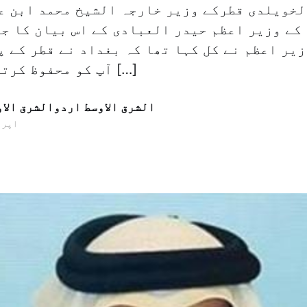
لخویلدی قطرکے وزیر خارجہ الشیخ محمد ابن ع
کے وزیر اعظم حیدر العبادی کے اس بیان کا جو
یر اعظم نے کل کہا تھا کہ بغداد نے قطر کے پ
آپ کو محفوظ کرتے ہوئے اسے ان […]
الشرق الاوسط اردوالشرق الا
27 اپریل