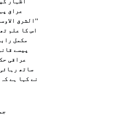
اظہار کیا
عراق پہن
"الشرق الاوسط
اس کا علم تھ
مکمل رابط
پیسے قانو
عراقی حکو
ساتھ رہائی 
نے کہا ہے کہ 
جمعرات 30 رجب 8