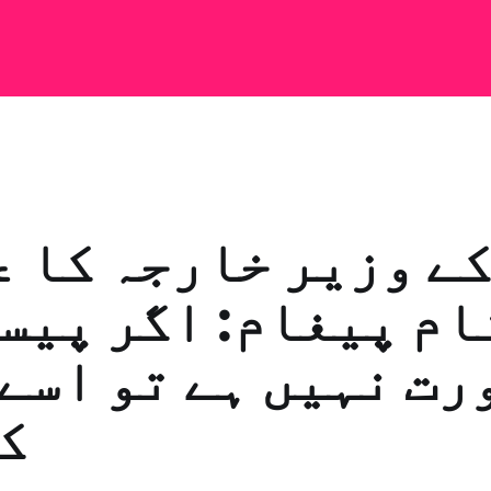
کے وزیر خارجہ کا 
ام پیغام: اگر پیس
رت نہیں ہے تو اسے
ک