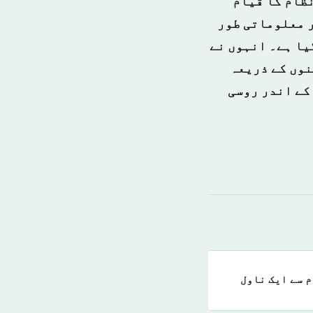
نظام کا قیام
ر معلوماتی طور
یا ہے۔ انہوں نے
نوں کے ذریعہ
کے اندر روسی
م سے ایک ناول