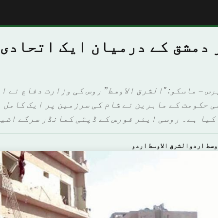
 دمشق کے درمیان ایک اتحادی
رس – ماسکو: "الشرق الاوسط” روس کی وزارت دفاع نے اع
ی حکومت کے ماہرین نے شام کی سرزمین پر ایک کامل 
کیا ہے۔ روسی ایئر فورس کے ڈپٹی کمانڈر سرگے اشی
وسط اردوالشرق الاوسط اردو