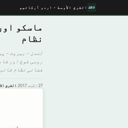
الشرق الأوسط - اردو آرکائیو
ماسکو اور
نظام
لندن – بیروت – پی
روسی فوج اور شام
فضائی نظام قائم 
27 اگست 2017
·
الشرق الا