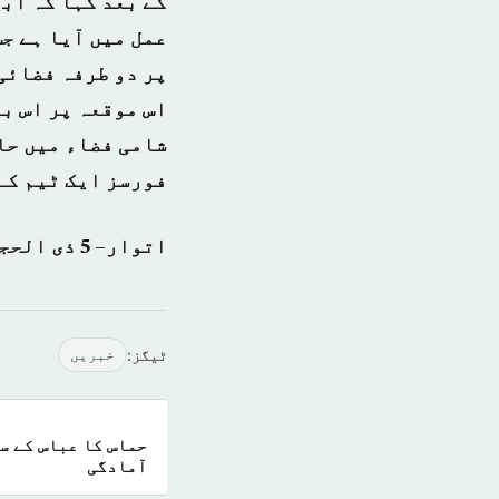
کے بعد کہا کہ اب
عمل میں آیا ہے ج
پر دو طرفہ فضائی
اس موقعہ پر اس ب
شامی فضاء میں حا
فورسز ایک ٹیم کے
اتوار– 5 ذی الحجة 1438 ہجری – 27 اگست 2017ء شمارہ نمبر: (14152)
ٹیگز:
خبريں
حماس کا عباس کے س
آمادگی