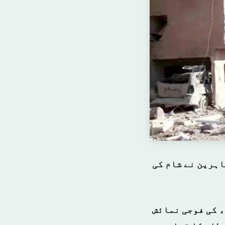
اہرین نے شام کی
روسی ایئر فورس کے ڈپٹی کمانڈر سرگے اشیریاکوو نے پرسوں سنہ 2017ء کی فوجی نمائش