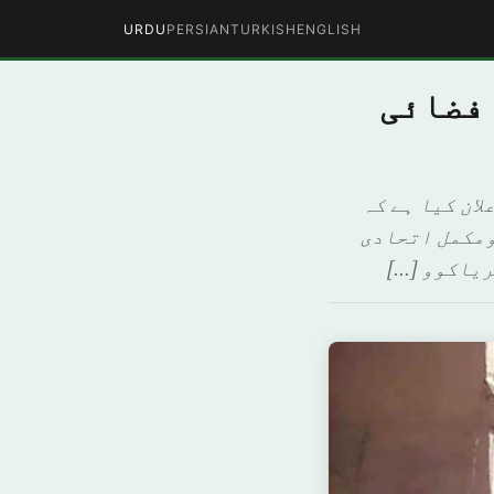
URDU
PERSIAN
TURKISH
ENGLISH
 فضائی
لان کیا ہے کہ
ومکمل اتحادی
ریاکوو […]