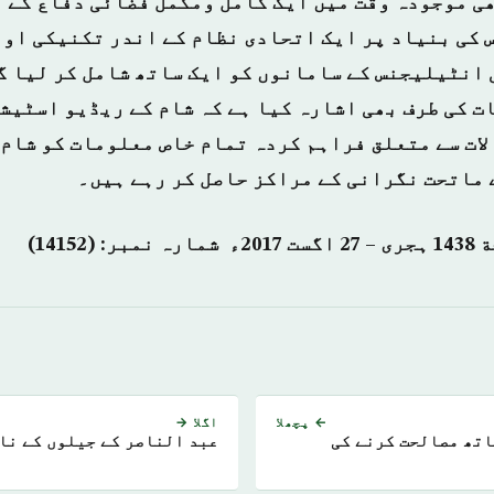
ھی موجودہ وقت میں ایک کامل ومکمل فضائی دفاع کے 
س کی بنیاد پر ایک اتحادی نظام کے اندر تکنیکی او
 انٹیلیجنس کے سامانوں کو ایک ساتھ شامل کر لیا گ
ات کی طرف بھی اشارہ کیا ہے کہ شام کے ریڈیو اسٹیش
لات سے متعلق فراہم کردہ تمام خاص معلومات کو شام 
 ماتحت نگرانی کے مراکز حاصل کر رہے ہیں۔
← پچھلا
اگلا →
اتھ مصالحت کرنے کی
عبد الناصر کے جیلوں کے نا