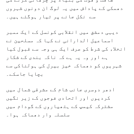
دھمکی کے پاداش میں یہ لوگ ان دونوں شہروں
سے نکل جانے پر تیار ہوگئے ہیں۔
دیہی دمشق میں انقلابی کونسل کے ایک ممبر
اسماعیل الدارانی نے کہا کہ مسلحین نے
انخلاء کی شرط کو صرف ایک ہی وجہ سے قبول کیا
ہے اور وہ یہ ہے کہ ناکہ بندی کے شکار
شہریوں کو دھماکہ خیز بیرل کی ہولناکی سے
بچایا جاسکے۔
ادھر دوسری جانب شام کے مشرقی شمال میں
کردیوں اور اتحادی فوجوں کے زیر نگیں
مشترکہ کیمپ کے ہتھیاروں کے گودام میں
سلسلہ وار دھماکہ ہوا۔