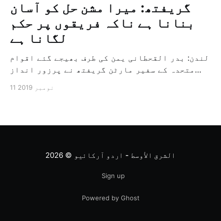
گریفتھ: میرا مشن حل کو آسان
بنانا ہے ناکہ فریقوں پر حکم
لگانا ہے
لندن: بدر القحطانی یمن کی طرف بھیجے گئے اقوام
متحدہ کے سفیر مارٹن گریفتھ نے پرزور انداز
میں کہا کہ وہ یمن میں جنگ کے خاتمہ کے لئے
11 نومبر 2019
ثالثی اور اس کشمکش کی حدبندی کرنے کے لئے ایک
وسیع معاہدہ کرنے کے سلسلہ میں مدد کرنے کا
کردار ادا کر رہے ہیں […]
الشرق الأوسط - اردو آرکائیو
© 2026
Sign up
Powered by Ghost