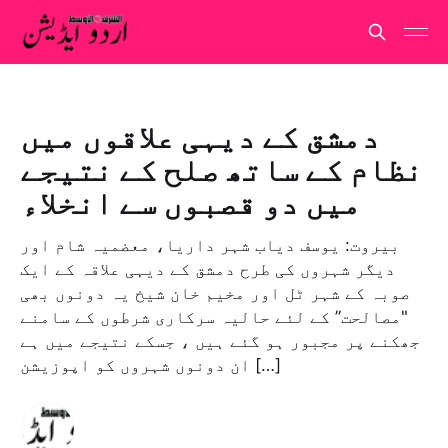
دمشق کے دیہی علاقوں میں
نظام کے ساتھ صلح کے نتیجے
میں دو قصبوں سے انخلاء
بیروت: یوسف دیاب شہر داریا، معضمیہ شام اور
دیگر شہروں کی طرح دمشق کے دیہی علاقہ کے ایک
صوبہ کے شہر ٹل اور مخیم خان شیخ یہ دونوں بھی
"مصالحت” کے لئے حالیہ سرکاری شرطوں کے سامنے
جھکنے پر مجبور ہو گئے ہیں ، جسکے نتیجے میں ہے
ان دونوں شہروں کو اپوزیشن […]