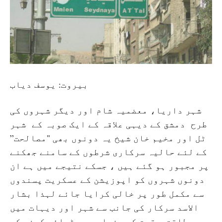
بیروت: یوسف دیاب
شہر داریا، معضمیہ شام اور دیگر شہروں کی
طرح دمشق کے دیہی علاقہ کے ایک صوبہ کے شہر
ٹل اور مخیم خان شیخ یہ دونوں بھی "مصالحت”
کے لئے حالیہ سرکاری شرطوں کے سامنے جھکنے
پر مجبور ہو گئے ہیں ، جسکے نتیجے میں ہے ان
دونوں شہروں کو اپوزیشن کے عسکریت پسندوں
سے مکمل طور پر خالی کرایا جائے لہذا بشار
الاسد سرکار کی جانب سے شہر اور دیہات میں
طاقت و قوت کی بنیاد پر چڑھائی کرنے کی