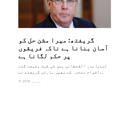
گریفتھ: میرا مشن حل کو
آسان بنانا ہے ناکہ فریقوں
پر حکم لگانا ہے
لندن: بدر القحطانی یمن کی طرف بھیجے گئے
اقوام متحدہ کے سفیر مارٹن گریفتھ نے
پرزور انداز میں کہا کہ وہ یمن میں جنگ کے
11 نومبر 2019
خاتمہ کے لئے ثالثی اور اس کشمکش کی
حدبندی کرنے کے لئے ایک وسیع معاہدہ کرنے
کے سلسلہ میں مدد کرنے کا کردار ادا کر
رہے ہیں […]