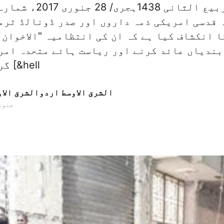
 قدسی امریکی ذمہ داروں اور صدر ڈونالڈ ٹرم
ا انکشاف کیا ہے کہ ان کی انتظامیہ "الاخوان 
ندیاں عائد کرنے اور ریاست ہائے متحدہ امر
گرد تنظیموں کی [&hell
الشرق الاوسط اردوالشرق الا
28 جنوری