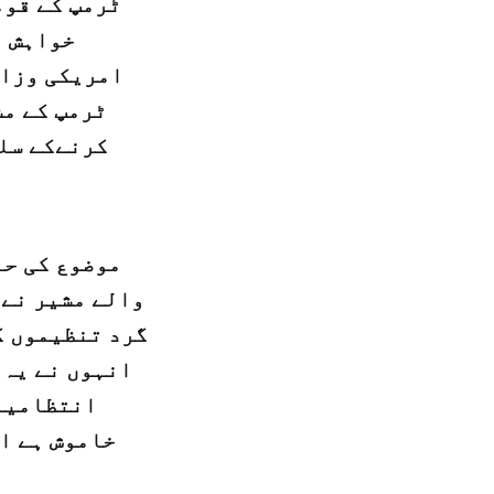
ٹرمپ کے قوم
خواہش ہ
امریکی وزار
ٹرمپ کے مش
کرنےکے سلس
موضوع کی حا
والے مشیر نے 
گرد تنظیموں ک
انہوں نے یہ 
انتظامیہ 
خاموش ہے ا