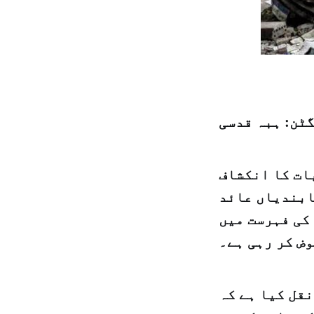
ٹن: ہبہ قدسی
ات کا انکشاف
ابندیاں عائد
کی فہرست میں
ض کر رہی ہے۔
قل کیا ہے کہ