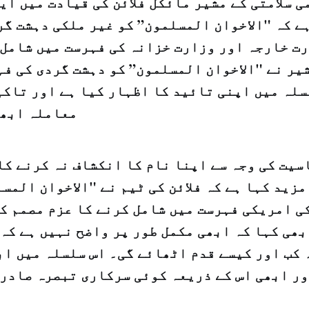
ی سلامتی کے مشیر مائکل فلائن کی قیادت میں ای
ے کہ "الاخوان المسلمون” کو غیر ملکی دہشت گر
ت خارجہ اور وزارت خزانہ کی فہرست میں شامل 
یر نے "الاخوان المسلمون” کو دہشت گردی کی فہ
لہ میں اپنی تائید کا اظہار کیا ہے اور تاکید
معاملہ ابھی
سیت کی وجہ سے اپنا نام کا انکشاف نہ کرنے کا
مزید کہا ہے کہ فلائن کی ٹیم نے "الاخوان المس
ی امریکی فہرست میں شامل کرنے کا عزم مصمم کر
بھی کہا کہ ابھی مکمل طور پر واضح نہیں ہے کہ
کب اور کیسے قدم اٹھائے گی۔ اس سلسلہ میں اب
ور ابھی اس کے ذریعہ کوئی سرکاری تبصرہ صادر 