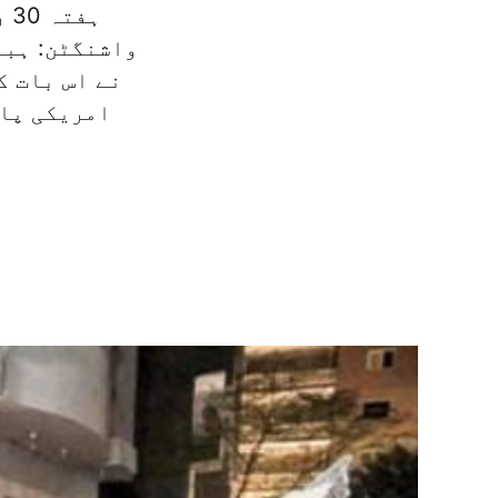
واشنگٹن: ہبہ
نے اس بات ک
امریکی پاب