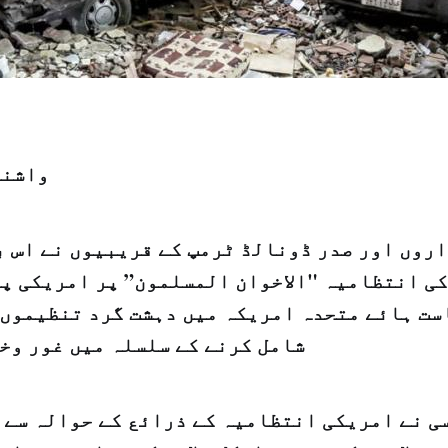
واشنگ
روں اور صدر ڈونالڈ ٹرمپ کے قریبیوں نے اس ب
کی انتظامیہ "الاخوان المسلمون” پر امریکی پ
ست ہائے متحدہ امریکہ میں دہشت گرد تنظیموں 
شامل کرنے کے سلسلہ میں غور وخو
 نے امریکی انتظامیہ کے ذرائع کے حوالہ سے ن