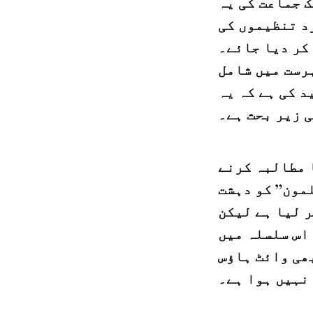
ک جماعت کی یہ
د تنظیموں کی
کر دیا جائے۔
رست میں شامل
 کی ہے کہ یہ
 زیر بحث ہے۔
 مطالبہ کرنے
لمون” کو دہشت
 لیا ہے لیکن
 اس سلسلہ میں
ھی وائٹ ہاؤس
نہیں ہوا ہے۔