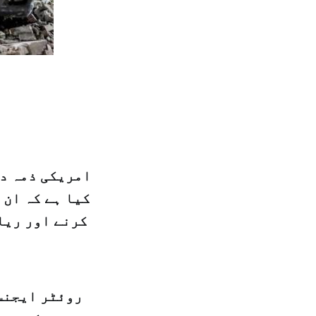
امریکی ذمہ دا
کیا ہے کہ ان 
کرنے اور ریا
روئٹر ایجنسی