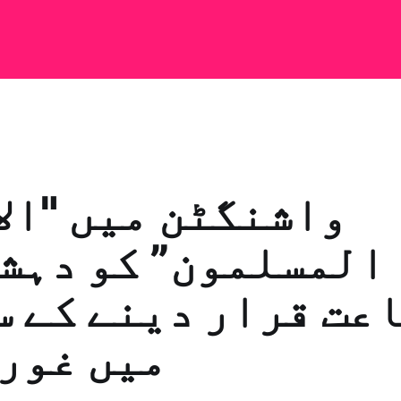
واشنگٹن میں "ال
المسلمون” کو دہش
عت قرار دینے کے 
میں غور