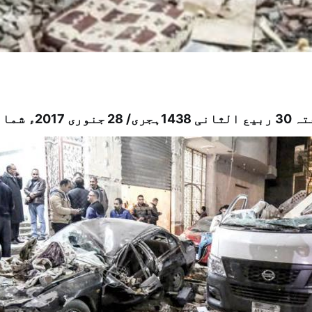
ہجری/ 28 جنوری 2017ء شمارہ نمبر {13941}