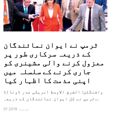
ٹرمپ نے ایوان نمائندگان
کے ذریعہ سرکاری طور پر
معزول کرنے والی مشینری کو
جاری کرنے کے سلسلہ میں
اپنی مذمت کا اظہار کیا
واشنگٹن: الشرق الاوسط امریکی صدر ڈونالڈ
ٹرمپ نے کل ایوان نمائندگان کے ذریعہ
سرکاری طور پر معزول کرنے والی مشینری کو
01 نومبر 2019
جاری کرنے کے سلسلہ میں اپنی مذمت کا
اظہار کیا ہے اور کہا ہے کہ امریکی تاریخ
کی سب سے بڑی سیاسی بائکاٹ کی مہم ہے۔