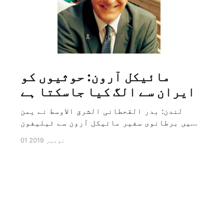
مائیکل آرون: حوثیوں کو
ایران سے الگ کیا جاسکتا ہے
لندن: بدر القحطانی الشرق الاوسط نے یمن
میں برطانوی سفیر مائیکل آرون سے ٹیلیفون
پر ہونے والے انٹرویو کے دوران سوال کیا
01 نومبر 2019
کہ کیا ایران کو حوثیوں سے الگ کیا جاسکتا
ہے؟ تو انہوں نے جواب کے طور پر کہا کہ ہاں
کیا جا سکتا ہے اور انہوں نے یہ بھی کہا
[…]