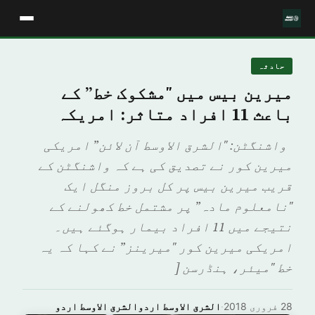
حادثہ
میرین بیس میں "مشکوک خط” کے
باعث 11 افراد متاثر: امریکہ
واشنگٹن: "الشرق الاوسط آن لائن” امریکی
میرین کور نے تصدیق کی ہے کہ واشنگٹن کے
قریب میرین بیس پر کل بروز منگل ایک
"نامعلوم مادہ” پر مشتمل خط کھولنے کے
نتیجے میں 11 افراد بیمار ہوگئے ہیں۔
امریکی میرین کور "میرینز” نے کہا کہ یہ
خط "میئر، ہنڈرسن [
28 فروری 2018
·
الشرق الاوسط اردوالشرق الاوسط اردو