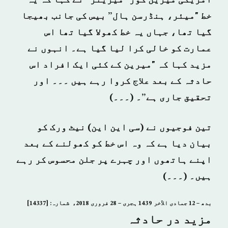
امریکی میرین کور "میرینز” نے کہا کہ یہ
خط "میئر، ہنڈرسن ہال” بیس کی جانب بھیجا
گیا تھا، جہاں یہ خط کھولا گیا تھا اس
عمارت کو خالی کرا لیا گیا ہے۔ انہوں نے
مزید کہا کہ "میرین کے کئی ایک افراد اس
حادثہ کے بعد علاج کروا رہے ہیں ۔۔۔ اور
تحقیق جاری ہے”۔ (۔۔۔)
تین فوجیوں نے (سی این این) نیٹ ورک کو
بیان دیا ہے کہ وہ اس خط کو کھولنے کے بعد
اپنے ہاتھوں اور چہرے پر جلن محسوس کر رہے
ہیں۔ (۔۔۔)
بدھ – 12 جمادى الآخر 1439 ہجری – 28 فروری 2018ء شمارہ: [14337]
مزید در حادثہ