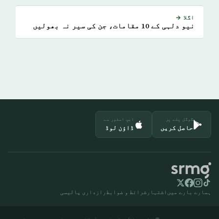
اگلا →
نیو دلہی کے 10 مقامات، جن کی سیر نہ بھولیں
گوگل پلے پر
ایپ اسٹور سے
حاصل کریں
ڈاؤن لوڈ
ہمارے بارے میں
اشتہار
شرائط و ضوابط
رازداری پالیسی