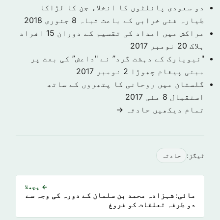
دو سعودی پائلٹوں کا انخلاء جن کا لڑاکا
طیارہ فنی خرابی کے باعث تباہ
8 جنوری 2018
مراکش میں امداد کی تقسیم کے دوران 15 افراد
ہلاک
20 نومبر 2017
"نیویارک کے دہشت گرد” نے "داعش” کی بعت پر
مبنی پیغام چھوڑا
2 نومبر 2017
گلستان میں روحانی کا پتھروں کے ساتھ
استقبال
8 مئی 2017
تمام دیکھیں حادثہ →
ٹیگز:
حادثہ
← پچھلا
مائی: شہزادہ محمد بن سلمان کے دورہ کی وجہ سے
دو طرفہ تعلقات کو فروغ