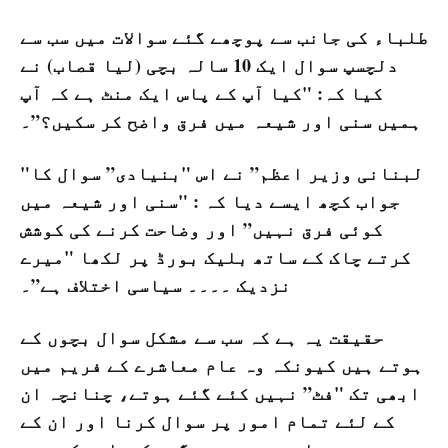
طلباء کی جانب سے پوچھے گئے سوالات میں سب سے
دلچسپ سوال ایک 10 سالہ بچی (لیا قصاب) نے
کیا کہ: "کیا آپ کے پاس ایک منٹ ہے کہ آپ
ہمیں سنی اور شیعہ میں فرق واضح کر سکیں؟”۔
"لبنانی وزیر اعظم” نے اس "بنیادی” سوال کا
جواب کچھ ایسے دیا کہ : "سنی اور شیعہ میں
کوئی فرق نہیں” اور وضاحت کرنے کی کوشش
کرتے چاک کے ساتھ بلیک بورڈ پر لکھا "میرے
نزدیک ۔۔۔۔ سیاسی اختلاف ہے”۔
حقیقت یہ ہے کہ سب سے مشکل سوال بچوں کے
ہوتے ہیں کیونکہ وہ عام معاشرے کے فریم میں
ابھی تک "فٹ” نہیں کئے گئے ہوتے، چنانچہ ان
کے لئے تمام امور پر سوال کرنا اور ان کے