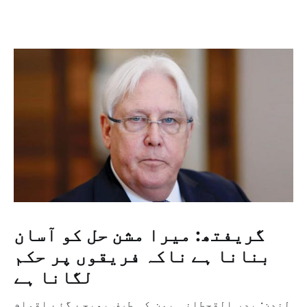
گریفتھ: میرا مشن حل کو آسان
بنانا ہے ناکہ فریقوں پر حکم
لگانا ہے
لندن: بدر القحطانی یمن کی طرف بھیجے گئے اقوام