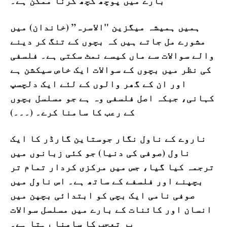
بارے میں پوچھ گچھ کرنا ممکن ہے۔
ہمیں ہمیشہ میگزین "الاسرہ” (خاندان) میں
مشورے مل جاتے ہیں کہ بچوں کے تنگ کر دینے
والے سوالات سے ماں کیسے نمٹ سکتی ہے۔ فلسفی
کی نظر میں بچوں کے سوالات ایک خاص سیکشن ہے
اور ان کے گھر والوں کے لئے ایک دلچسپ
کہانی، جبکہ اصل فلسفی وہ ہے جو مسلسل بچوں
کے رعب کا سامنا کرے۔ (۔۔۔)
ناروے کے ناول نگار جوستاین گارڈر کا ایک
ناول (صوفی کی دنیا) جو کئی زبانوں میں
ترجمہ کیا گیا، جس میں مرکزی کردار تمام تر
بچپنے اور فلسفے کے ساتھ ہے۔ اس ناول میں
صوفی نامی ایک بچی کو ابتدائی بچپن میں
انسان اور کائنات کے بارے میں مسلسل سوالات
پر تعجب کا سامنا رہتا ہے۔