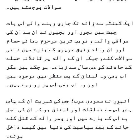
سوالات پوچھتے ہیں۔
ایک گھنٹہ سے زائد تک جاری رہنے والی اس بات
چیت میں بچوں اور بچیوں نے ان سے ان کی
عراقی والدہ، قریب ترین مرحوم بھائی حسام
اور ان والد رفیق حریری کے بارے میں ذاتی
سوالات کئے، جبکہ ان کے والد پر قاتلانہ حملے
کے حادثے کو دس سال سے زیادہ ہو چکے ہیں مگر
اب بھی وہ لبنان کے پس منظر میں موجود ہیں
اور وہ اب بھی اس پر رو رہے ہیں۔
انہوں نے سعودی عرب؛ جس کی شہریت ان کے پاس
ہے، اس سے تعلقات اور لبنان جو کہ ان کی اصل
ہے اس کے بارے میں اور پھر والد کے قتل کئے
جانے کے بعد سیاسیت کی دنیا میں کیسے داخل
ہوئے۔