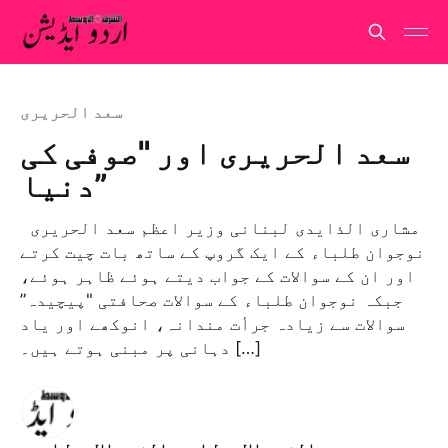
سعد الحریری
سعد الحریری اور "صوفی کی
دنیا”
مشاری الذایدی لبنانی وزیر اعظم سعد الحریری
نوجوان طلباء کے ایک گروپ کے ساتھ بات چیت کرتے
اور ان کے سوالات کے جواب دیتے ہوئے ظاہر ہوئے،
جبکہ نوجوان طلباء کے سوالات صحافتی "پیچیدہ”
سوالات سے زیادہ جرأت مندانہ، انوکھے اور یاد
دہانی پر مبنی ہوتے ہیں۔ […]