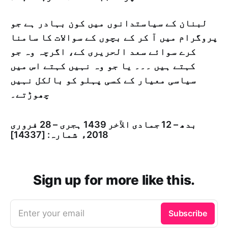
لبنان کے سیاستدانوں میں کون بہادر ہے جو
پروگرام میں آ کر کے بچوں کے سوالات کا سامنا
کرے سوائے سعد الحریری کے، اگرچہ وہ جو
کہتے ہیں ۔۔۔ یا جو وہ نہیں کہتے اس میں
سیاسی معیار کے کسی پہلو کو بالکل نہیں
چھوڑتے۔
بدھ – 12 جمادى الآخر 1439 ہجری – 28 فروری
2018ء شمارہ: [14337]
Sign up for more like this.
Enter your email
Subscribe