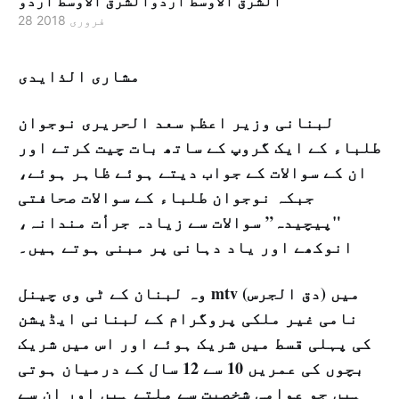
الشرق الاوسط اردوالشرق الاوسط اردو
28 فروری 2018
مشاری الذایدی
لبنانی وزیر اعظم سعد الحریری نوجوان
طلباء کے ایک گروپ کے ساتھ بات چیت کرتے اور
ان کے سوالات کے جواب دیتے ہوئے ظاہر ہوئے،
جبکہ نوجوان طلباء کے سوالات صحافتی
"پیچیدہ” سوالات سے زیادہ جرأت مندانہ،
انوکھے اور یاد دہانی پر مبنی ہوتے ہیں۔
وہ لبنان کے ٹی وی چینل mtv میں (دق الجرس)
نامی غیر ملکی پروگرام کے لبنانی ایڈیشن
کی پہلی قسط میں شریک ہوئے اور اس میں شریک
بچوں کی عمریں 10 سے 12 سال کے درمیان ہوتی
ہیں جو عوامی شخصیت سے ملتے ہیں اور ان سے