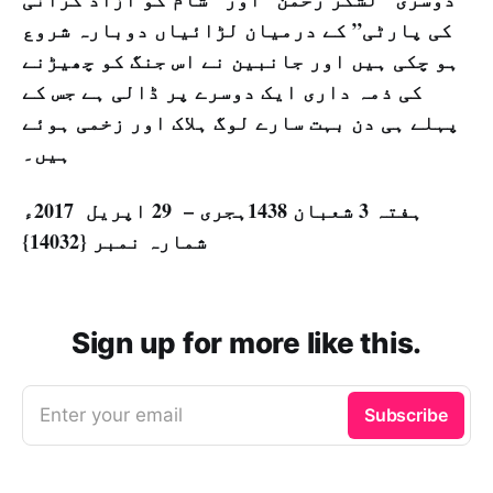
کی پارٹی” کے درمیان لڑائیاں دوبارہ شروع
ہو چکی ہیں اور جانبین نے اس جنگ کو چھیڑنے
کی ذمہ داری ایک دوسرے پر ڈالی ہے جس کے
پہلے ہی دن بہت سارے لوگ ہلاک اور زخمی ہوئے
ہیں۔
ہفتہ 3 شعبان 1438ہجری – 29 اپریل 2017ء
شمارہ نمبر {14032}
Sign up for more like this.
Enter your email
Subscribe