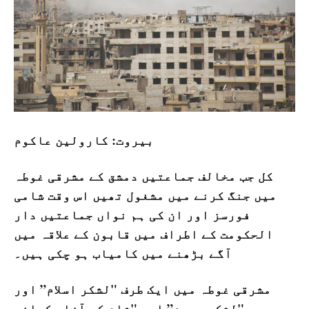
بیروت: کارولین عاکوم
کل جب مخالف جماعتیں دمشق کے مشرقی غوطہ
میں جنگ کرنے میں مشغول تھیں اس وقت شامی
فورسز اور ان کی ہم نواں جماعتیں دار
الحکومت کے اطراف میں قابون کے علاقہ میں
آگے بڑھنے میں کامیاب ہو چکی ہیں۔
مشرقی غوطہ میں ایک طرف "لشکر اسلام” اور
دوسری "لشکر رحمن” اور "شام کو آزاد کرانی