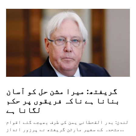
گریفتھ: میرا مشن حل کو آسان
بنانا ہے ناکہ فریقوں پر حکم
لگانا ہے
لندن: بدر القحطانی یمن کی طرف بھیجے گئے اقوام
متحدہ کے سفیر مارٹن گریفتھ نے پرزور انداز