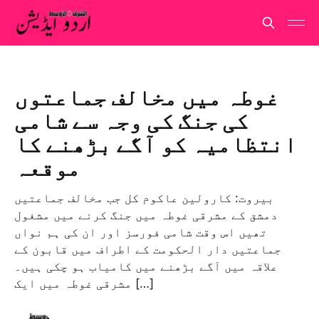
غوطہ میں مخالف جماعتوں
کی جنگ کی وجہ سے شامی
انتظامیہ کو آگے بڑھنے کا
موقعہ
بیروت: کارولین عاکوم کل جب مخالف جماعتیں
دمشق کے مشرقی غوطہ میں جنگ کرنے میں مشغول
تھیں اس وقت شامی فورسز اور ان کی ہم نواں
جماعتیں دار الحکومت کے اطراف میں قابون کے
علاقہ میں آگے بڑھنے میں کامیاب ہو چکی ہیں۔
مشرقی غوطہ میں ایک […]