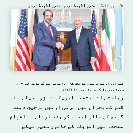
29 جون 2017
·
الشرق الاوسط اردوالشرق الاوسط اردو
قطر اور اس کے حامیوں کے خلاف کارروائی کو تیز کرنے کی لہر – اور
سلامتی کونسل کے سامنے مصر کا الزام
ریاست ہائے متحدہ امریکہ نے زور دیا ہے کہ
قطر کے بحران میں اس کی اولیں ترجیح دہشت
گردی کی مالی امداد کو بند کرنا ہے۔ اقوام
متحدہ میں امریکہ کی خاتون سفیر نیکی