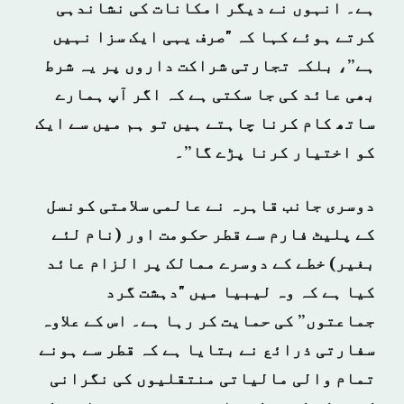
ہے۔ انہوں نے دیگر امکانات کی نشاندہی
کرتے ہوئے کہا کہ "صرف یہی ایک سزا نہیں
ہے”، بلکہ تجارتی شراکت داروں پر یہ شرط
بھی عائد کی جا سکتی ہے کہ اگر آپ ہمارے
ساتھ کام کرنا چاہتے ہیں تو ہم میں سے ایک
کو اختیار کرنا پڑے گا”۔
دوسری جانب قاہرہ نے عالمی سلامتی کونسل
کے پلیٹ فارم سے قطر حکومت اور (نام لئے
بغیر) خطے کے دوسرے ممالک پر الزام عائد
کیا ہے کہ وہ لیبیا میں "دہشت گرد
جماعتوں” کی حمایت کر رہا ہے۔ اس کے علاوہ
سفارتی ذرائع نے بتایا ہے کہ قطر سے ہونے
تمام والی مالیاتی منتقلیوں کی نگرانی