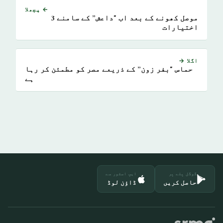
← پچھلا
موصل کھونے کے بعد اب "داعش” کے سامنے 3
اختیارات
اگلا →
حماس "بفر زون” کے ذریعے مصر کو مطمئن کر رہا
ہے
گوگل پلے پر
ایپ اسٹور سے
حاصل کریں
ڈاؤن لوڈ