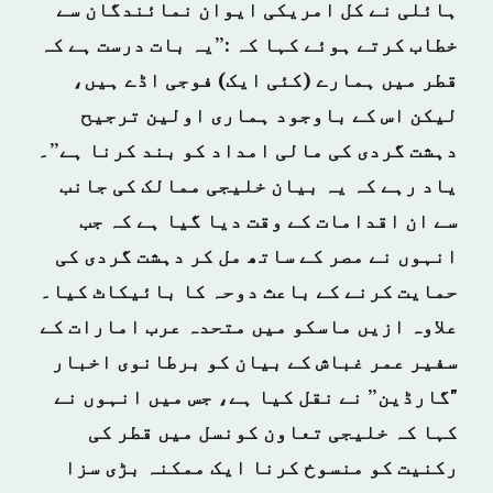
ہائلی نے کل امریکی ایوان نمائندگان سے
خطاب کرتے ہوئے کہا کہ :”یہ بات درست ہے کہ
قطر میں ہمارے (کئی ایک) فوجی اڈے ہیں،
لیکن اس کے باوجود ہماری اولین ترجیح
دہشت گردی کی مالی امداد کو بند کرنا ہے”۔
یاد رہے کہ یہ بیان خلیجی ممالک کی جانب
سے ان اقدامات کے وقت دیا گیا ہے کہ جب
انہوں نے مصر کے ساتھ مل کر دہشت گردی کی
حمایت کرنے کے باعث دوحہ کا بائیکاٹ کیا۔
علاوہ ازیں ماسکو میں متحدہ عرب امارات کے
سفیر عمر غباش کے بیان کو برطانوی اخبار
"گارڈین” نے نقل کیا ہے، جس میں انہوں نے
کہا کہ خلیجی تعاون کونسل میں قطر کی
رکنیت کو منسوخ کرنا ایک ممکنہ بڑی سزا