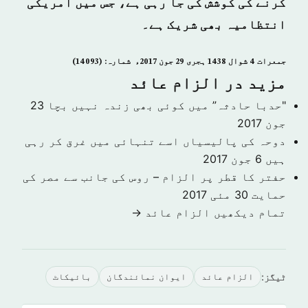
کرنے کی کوشش کی جا رہی ہے، جس میں امریکی
انتظامیہ بھی شریک ہے۔
جمعرات 4 شوال 1438 ہجری­ 29 جون 2017ء شمارہ: (14093)
مزید در الزام عائد
"حدبا حادثہ” میں کوئی بھی زندہ نہیں بچا
23
جون 2017
دوحہ کی پالیسیاں اسے تنہائی میں غرق کر رہی
ہیں
6 جون 2017
حفتر کا قطر پر الزام – روس کی جانب سے مصر کی
حمایت
30 مئی 2017
تمام دیکھیں الزام عائد →
ٹیگز:
الزام عائد
ایوان نمائندگان
بائیکاٹ