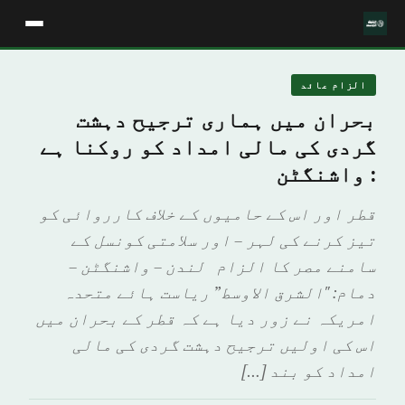
الزام عائد
بحران میں ہماری ترجیح دہشت
گردی کی مالی امداد کو روکنا ہے
: واشنگٹن
قطر اور اس کے حامیوں کے خلاف کارروائی کو
تیز کرنے کی لہر – اور سلامتی کونسل کے
سامنے مصر کا الزام لندن – واشنگٹن –
دمام: "الشرق الاوسط” ریاست ہائے متحدہ
امریکہ نے زور دیا ہے کہ قطر کے بحران میں
اس کی اولیں ترجیح دہشت گردی کی مالی
امداد کو بند […]