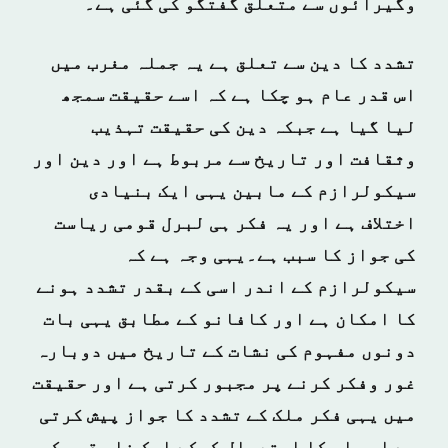
وگیرائوں سے متعلق گفتگو کی گئی ہے۔
تشدد کا دین سے تعلق ہے یہ جملہ مغرب میں
اس قدر عام ہو چکا ہے کہ اسے حقیقت سمجھ
لیا گیا ہے جبکہ دین کی حقیقت تہذیب
وثقافت اور تاریخ سے مربوط ہے اور دین اور
سیکولرازم کے مابین یہی ایک بنیادی
اختلاف ہے اور یہ فکر ہی لبرل قومی ریاست
کی جواز کا سبب ہے۔یہی وجہ ہے کہ
سیکولرازم کے اندر اسی کے بقدر تشدد ہونے
کا امکان ہے اور کافانو کے مطابق یہی بات
دونوں مفہوم کی نشات کے تاریخ میں دوبارہ
غور وفکر کرنے پر مجبور کرتی ہے اور حقیقت
میں یہی فکر ملک کے تشدد کا جواز پیش کرتی