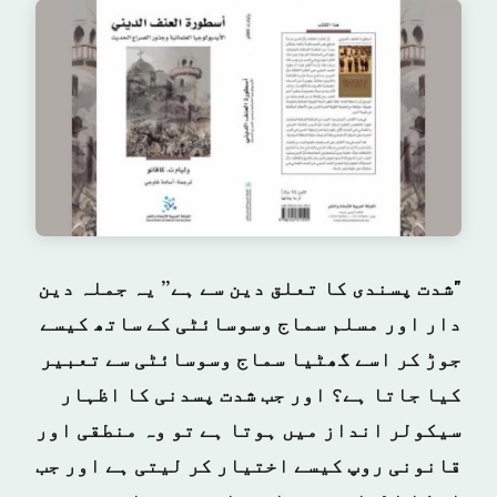
"شدت پسندی کا تعلق دین سے ہے” یہ جملہ دین
دار اور مسلم سماج وسوسائٹی کے ساتھ کیسے
جوڑ کر اسے گھٹیا سماج وسوسائٹی سے تعبیر
کیا جاتا ہے؟ اور جب شدت پسدنی کا اظہار
سیکولر انداز میں ہوتا ہے تو وہ منطقی اور
قانونی روپ کیسے اختیار کر لیتی ہے اور جب