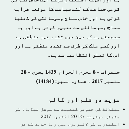
ہے اور اس کا استعمال کرکے ایک خاص قسم کی
قومی جماعت کے لئے سیاست کا موقعہ فراہم
کرتی ہے اور خاص سماج وسوسائٹی کو گھٹیا
سماج وسوسائٹی سے تعبیر کرتی ہے اور یہ
سمجھتی ہے کہ دین میں تشدد غیر منطقی ہے
اور کسی ملک کی طرف سے تشدد منطقی ہے اور
اس کا تعلق انتظامیہ سے ہے۔
جمعرات – 8 محرم الحرام 1439 ہجری – 28
ستمبر 2017 ء شمارہ نمبر: (14184)
مزید در قلم اور كالم
سیٹلائٹ کی جنونی کیفیئت سے سوشل میڈیاء کی
جنونی کیفیئت تک!
20 اکتوبر 2017
اسکندریہ کی لائبریری میں زہا حدید کے فن