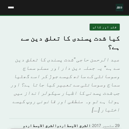
قلم اور كالم
کیا شدت پسندی کا تعلق دین سے
ہے؟
عبد الرحمن حاجی "شدت پسندی کا تعلق دین
سے ہے” یہ جملہ دین دار اور مسلم سماج
وسوسائٹی کے ساتھ کیسے جوڑ کر اسے گھٹیا
سماج وسوسائٹی سے تعبیر کیا جاتا ہے؟ اور
جب شدت پسدنی کا اظہار سیکولر انداز میں
ہوتا ہے تو وہ منطقی اور قانونی روپ کیسے
اختیار […]
29 ستمبر 2017
·
الشرق الاوسط اردوالشرق الاوسط اردو