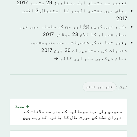
تعمیر سے متعلق ایک دستاویز
29 ستمبر 2017
ریاض میں مقتدی الصدر کا استقبال
3 اگست
2017
مکہ، نبی کریم ﷺ اور حج کے سلسلہ میں غیر
مسلم شعراء کا کلام
23 جولائی 2017
بغیر تعارف کی شخصیات۔۔معروف ومشہور
شخصیات کی دستاویزات
30 جون 2017
تمام دیکھیں قلم اور كالم →
ٹیگز:
قلم اور كالم
← پچھلا
سعودی ولی عہد صومالیہ کے صدر سے ملاقات کے
دوران خطے کی صورت حال کا جائزہ لے رہے ہیں