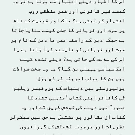
اس کا اظہار دینی اعتبار سے ہوتا ہے تو وہ
کیسے غیر قانونی اور غیر منطقی روپ
اختیار کر لیتی ہے؟ ملک اور قومیت کے نام
پر موت اور قربانی کا جشن کیسے منایاجاتا
ہے جبکہ دین کے راستہ میں یا دین کے نام پر
موت اور قربانی کو ناپسند کیا جاتا ہے یا
اس کی مذمت کی جاتی ہے؟ دینی تشدد کیسے
ایک سیاسی پہیلی بن گیا؟ یہ وہ سخت سوالات
ہیں جن کا جواب امریکہ کی ڈی بول
یونیورسٹی میں دینیات کے پروفیسر ویلیم
ٹی کافانو اپنی کتاب "مذہبی تشدد کا
تصور” میں دینے کی کوشش کریں گے اور یہ
کتاب ان مقالوں پر مشتمل ہے جن میں سیکولر
نظریات اور موجودہ کشمکش کی گہرائیوں