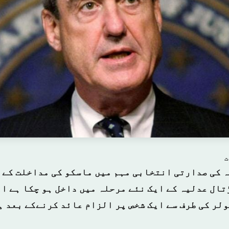
ت
 کی صدارتی انتخابی مہم میں ماسکو کی مداخلت کے 
تال عدلیہ کے ایک نئے مرحلہ میں داخل ہو چکا ہے ا
لر کی طرف سے ایک شخص پر الزام عائد کرنےکے بعد ہ