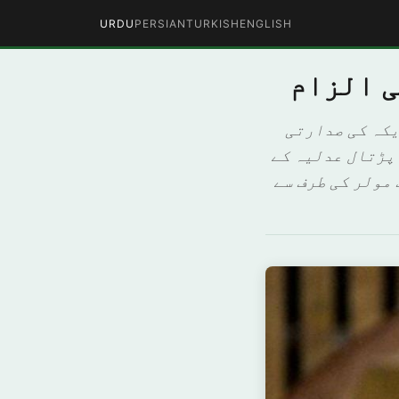
URDU
PERSIAN
TURKISH
ENGLISH
ی الزام
یکہ کی صدارتی
 پڑتال عدلیہ کے
مولر کی طرف سے