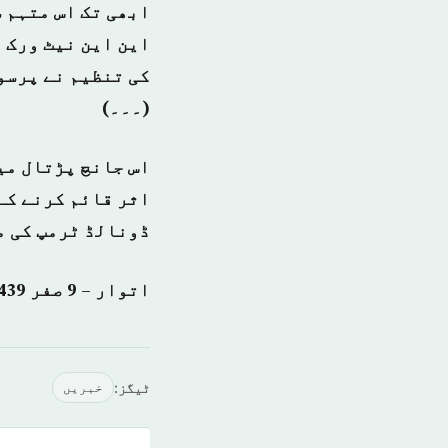
ابھی تک اس متہم 
این این نیٹ ورک 
کی تنظیم نے پرسو
(۔۔۔)
اس جانچ پڑتال می
اثر قائم کرنے کے
ڈونالڈ ٹرمپ کی م
اتوار – 9 صفر 1439 ہجری – 29 اكتوبر 2017ء شمارہ نمبر: (14215)
ٹیگز:
خبريں