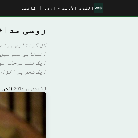
الشرق الأوسط - اردو آرکائیو
روسی مداخ
کل گرفتاری ہونے 
انتخابی مہم میں 
ایک نئے مرحلہ می
ایک شخص پر الزام 
29 اکتوبر 2017
·
الشرق 