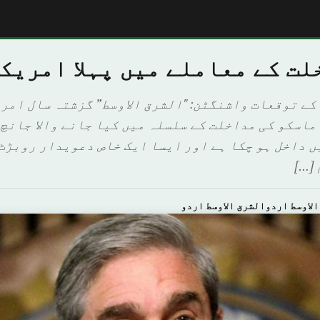
لت کے معاملے میں پہلا امریک
کے توقعات واشنگٹن: "الشرق الاوسط” گزشتہ سال امر
ماسکو کی مداخلت کے سلسلہ میں کیا جانے والا جانچ
ں داخل ہو چکا ہے اور ایسا ایک خاص دعویدار روبڑٹ 
[…]
الاوسط اردوالشرق الاوسط اردو