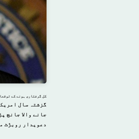
کل گرفتاری ہونے کے توقعا
گزشتہ سال امریکہ
جانے والا جانچ پڑ
دعویدار روبڑٹ مو