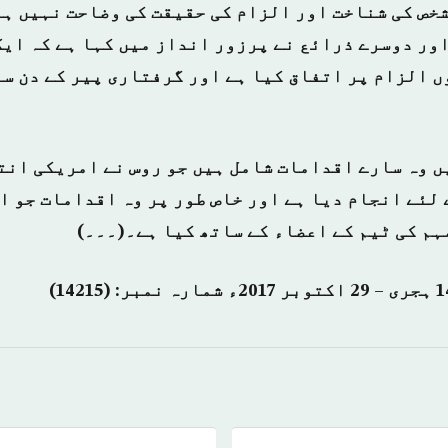
شخص کی شناخت اور الزام کی حقیقت کی وضاحت نہیں ہو
اور دوسرے ذرائع نے پرزور انداز میں کہا ہے کہ ای
ں الزام پر اتفاق کیا ہے اور گرفتاری پیر کے دن س
ں وہ سارے اقدامات شامل ہیں جو روس نے امریکی انت
 لئے انجام دیا ہے اور خاص طور پر وہ اقدامات جو ا
ہم کی ٹیم کے اعضاء کے ساتھ کیا ہے۔(۔۔۔)