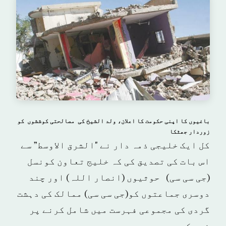
باغیوں کا اپنی حکومت کا اعلان، ولد الشیخ کی مصالحتی کوششوں کو
زوردار جھٹکا
کل ایک خلیجی ذمہ دار نے "الشرق الاوسط” سے
اس بات کی تصدیق کی کہ خلیج تعاون کونسل
(جی سی سی) حوثیوں (انصار اللہ) اور چند
دوسری جماعتوں کو(جی سی سی) ممالک کی دہشت
گردی کی مجموعی فہرست میں شامل کرنے پر