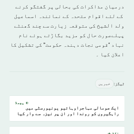
درمیان مذاکرات کی بحالی پر گفتگو کرنے
کے لئے اقوام متحدہ کے نمائندہ اسماعیل
ولد الشیخ کی متوقعہ زیارت سے چند گھنٹے
پہلےصورت حال کو مزید بگاڑتے ہوئے نام
نہاد "قومی نجات دہندہ حکومت” کی تشکیل کا
اعلان کیا ۔
ٹیگز:
خبريں
← پچھلا
ایک صومالی مہاجراوہائیو یونیورسٹی میں
راہگیروں کو روندا اور ان پر نیزہ سے وار کیا
اگلا →