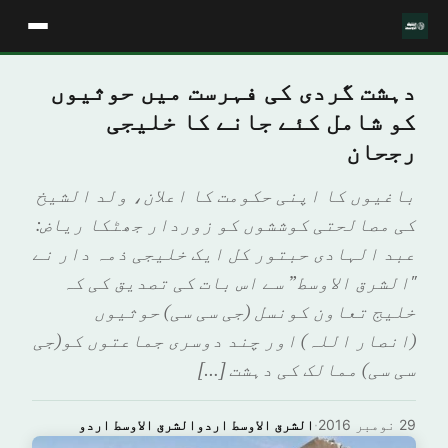
دہشت گردی کی فہرست میں حوثیوں
کو شامل کئے جانے کا خلیجی
رجحان
باغیوں کا اپنی حکومت کا اعلان، ولد الشیخ
کی مصالحتی کوششوں کو زوردار جھٹکا ریاض:
عبد الہادی حبتور کل ایک خلیجی ذمہ دار نے
"الشرق الاوسط” سے اس بات کی تصدیق کی کہ
خلیج تعاون کونسل (جی سی سی) حوثیوں
(انصار اللہ) اور چند دوسری جماعتوں کو(جی
سی سی) ممالک کی دہشت […]
29 نومبر 2016
·
الشرق الاوسط اردوالشرق الاوسط اردو