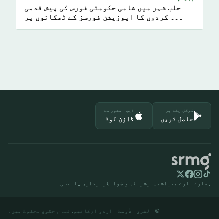
حلب شہر میں شامی حکومتی فورس کی پیش قدمی
۔۔۔ کردوں کا اپوزیشن فورسز کے ٹھکانوں پر
قبضہ
گوگل پلے پر
ایپ اسٹور سے
حاصل کریں
ڈاؤن لوڈ
ہمارے بارے میں
اشتہار
شرائط و ضوابط
رازداری پالیسی
© الشرق الأوسط - اردو آرکائیو. تمام حقوق محفوظ ہیں۔