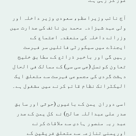
غور کر رہی ہے.
آج نائب وزیراعظم، سعودی وزیر داخلہ اور
ولی عہد شہزادہ محمد بن نائف کی صدارت میں
وزرائے داخلہ کی منعقدہ اجتماع کے
ایجنڈے میں سیکورٹی فائلیں سر فہرست
رہیں گی اور باخبر ذرائع کے مطابق خلیج
تعاون کونسل (جی سی سی) کے ممالک فی الحال
دہشت گردی کی مجموعی فہرست سے متعلق ایک
الیکٹرانک نظام قائم کرنے میں مشغول ہے۔
اسی دوران یمن کے باغیوں (حوثی اور سابق
صدر علی عبداللہ صالح) نے کل یمن کے صدر
عبد ربہ منصور ہادی سے ملاقات کرنے
اوریمنی تنازعہ سے متعلق فریقین کے