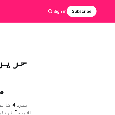
Sign in
Subscribe
حریری
ک
م
پیرس4
الاوسط” لبنا