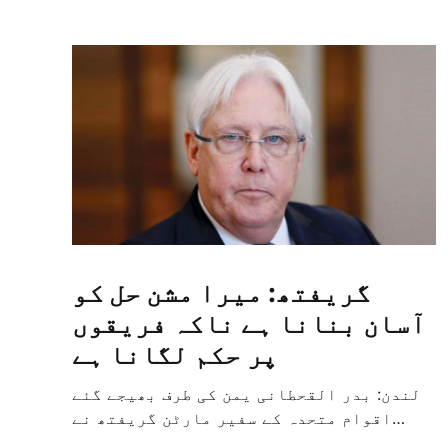
گریفتھ: میرا مشن حل کو
آسان بنانا ہے ناکہ فریقوں
پر حکم لگانا ہے
لندن: بدر القحطانی یمن کی طرف بھیجے گئے
اقوام متحدہ کے سفیر مارٹن گریفتھ نے
پرزور انداز میں کہا کہ وہ یمن میں جنگ کے