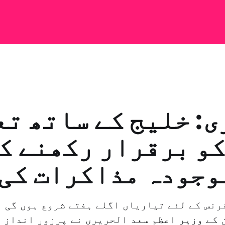
: خلیج کے ساتھ ت
و برقرار رکھنے ک
وجودہ مذاکرات کی 
 کانفرنس کے لئے تیاریاں اگلے ہفتے شروع ہوں گی 
ن کے وزیر اعظم سعد الحریری نے پرزور انداز م