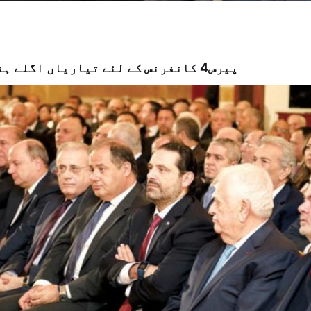
پیرس4 کانفرنس کے لئے تیاریاں اگلے ہفتے شروع ہوں گی