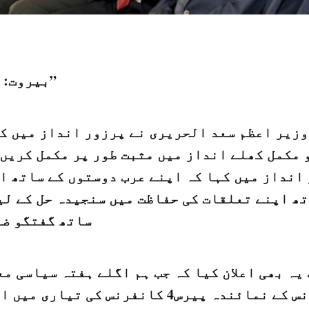
بیروت: "الشرق الاوسط”
وزیر اعظم سعد الحریری نے پرزور انداز میں کہ
 مکمل کھلے انداز میں مثبت طور پر مکمل کریں 
انداز میں کہا کہ اپنے عرب دوستوں کے ساتھ او
تھ اپنے تعلقات کی حفاظت میں سنجیدہ حل کے لی
ساتھ گفتگو ضر
یہ بھی اعلان کیا کہ جب ہم اگلے ہفتہ سیاسی م
ہوں گے تو فرانس کے نمائندہ پیرس4 کانفرنس کی