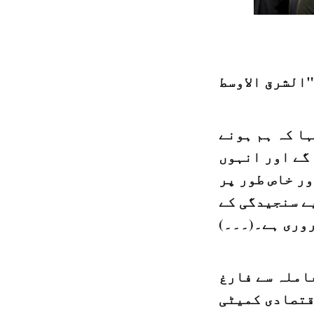
ا کہ ہم ہونے
گے اور انہوں
ر خاص طور پر
ے سنجیدگی کے
وری ہے۔(۔۔۔)
عاملہ سے فارغ
 تیاری میں اقتصادی کمیٹی