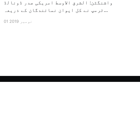
واشنگٹن: الشرق الاوسط امریکی صدر ڈونالڈ
ٹرمپ نے کل ایوان نمائندگان کے ذریعہ
سرکاری طور پر معزول کرنے والی مشینری کو
01 نومبر 2019
جاری کرنے کے سلسلہ میں اپنی مذمت کا
اظہار کیا ہے اور کہا ہے کہ امریکی تاریخ
کی سب سے بڑی سیاسی بائکاٹ کی مہم ہے۔
وائٹ ہاؤس […]
Powered by Ghost