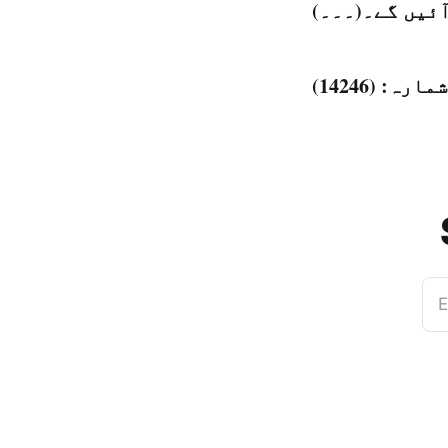
ئیں گے۔(۔۔۔)
E