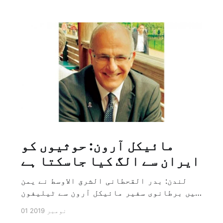
مائیکل آرون: حوثیوں کو
ایران سے الگ کیا جاسکتا ہے
لندن: بدر القحطانی الشرق الاوسط نے یمن
میں برطانوی سفیر مائیکل آرون سے ٹیلیفون
پر ہونے والے انٹرویو کے دوران سوال کیا
01 نومبر 2019
کہ کیا ایران کو حوثیوں سے الگ کیا جاسکتا