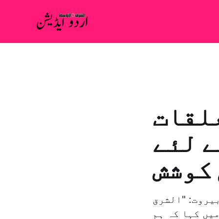
علقات
ے لئے
کوشش
بیروت: "الشرق
یں کہا کہ ہم