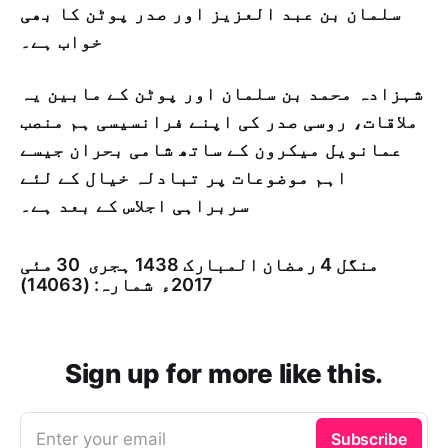
سلمان بن عبد العزیز اور صدر پوٹن کا بھی
خواب ہے۔
شہزادہ محمد بن سلمان اور پوٹن کے مابین یہ
ملاقات، روسی صدر کی اپنے فرانسیسی ہم منصب
عمانویل میکرون کے ساتھ شامی بحران جیسے
اہم موضوعات پر تبادلہ خیال کے لئے
سربراہی اجلاس کے بعد ہے۔
منگل 4 رمضان المبارک 1438 ہجری ­ 30 مئی
2017ء شمارہ: (14063)
Sign up for more like this.
Enter your email
Subscribe