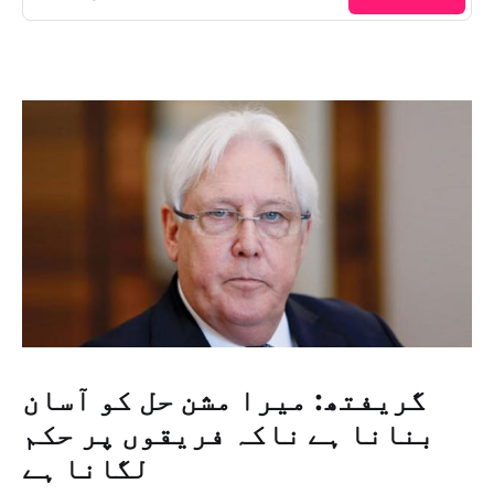
گریفتھ: میرا مشن حل کو آسان
بنانا ہے ناکہ فریقوں پر حکم
لگانا ہے