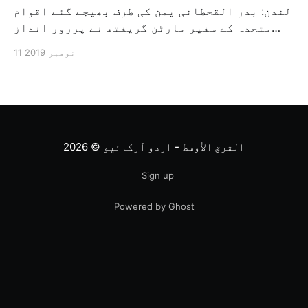
لندن: بدر القحطانی یمن کی طرف بھیجے گئے اقوام
متحدہ کے سفیر مارٹن گریفتھ نے پرزور انداز
میں کہا کہ وہ یمن میں جنگ کے خاتمہ کے لئے
11 نومبر 2019
ثالثی اور اس کشمکش کی حدبندی کرنے کے لئے ایک
وسیع معاہدہ کرنے کے سلسلہ میں مدد کرنے کا
کردار ادا کر رہے ہیں […]
الشرق الأوسط - اردو آرکائیو
© 2026
Sign up
Powered by Ghost