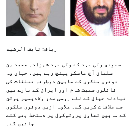
رياض: نايف الرشيد
سعودی ولی عہد کے ولی عہد شہزادہ محمد بن
سلمان آج ماسکو پہنچ رہے ہیں، جہاں وہ
دونوں ملکوں کے مابین دوطرفہ تعلقات کی
فائلوں سمیت شام اور ایران کے بارے میں
تبادلۂ خیال کے لئے روسی صدر ولادیمیر پوٹن
سے ملاقات کریں گے۔ علاوہ ازیں دونوں ملکوں
کے مابین تعاون پروٹوکول پر دستخط بھی کئے
جائیں گے۔