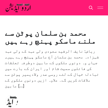
محمد بن سلمان پوٹن سے
ملنے ماسکو پہنچ رہے ہیں
رياض: نايف الرشيد سعودی ولی عہد کے ولی عہد
شہزادہ محمد بن سلمان آج ماسکو پہنچ رہے ہیں،
جہاں وہ دونوں ملکوں کے مابین دوطرفہ تعلقات
کی فائلوں سمیت شام اور ایران کے بارے میں
تبادلۂ خیال کے لئے روسی صدر ولادیمیر پوٹن سے
ملاقات کریں گے۔ علاوہ ازیں دونوں ملکوں کے
مابین […]