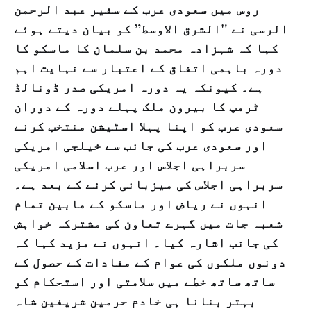
روس میں سعودی عرب کے سفیر عبد الرحمن
الرسی نے "الشرق الاوسط” کو بیان دیتے ہوئے
کہا کہ شہزادہ محمد بن سلمان کا ماسکو کا
دورہ باہمی اتفاق کے اعتبار سے نہایت اہم
ہے۔ کیونکہ یہ دورہ امریکی صدر ڈونالڈ
ٹرمپ کا بیرون ملک پہلے دورہ کے دوران
سعودی عرب کو اپنا پہلا اسٹیشن منتخب کرنے
اور سعودی عرب کی جانب سے خیلجی امریکی
سربراہی اجلاس اور عرب اسلامی امریکی
سربراہی اجلاس کی میزبانی کرنے کے بعد ہے۔
انہوں نے ریاض اور ماسکو کے مابین تمام
شعبہ جات میں گہرے تعاون کی مشترکہ خواہش
کی جانب اشارہ کیا۔ انہوں نے مزید کہا کہ
دونوں ملکوں کی عوام کے مفادات کے حصول کے
ساتھ ساتھ خطے میں سلامتی اور استحکام کو
بہتر بنانا ہی خادم حرمین شریفین شاہ