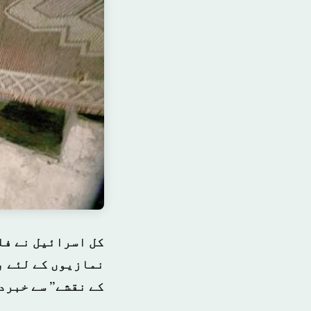
کل اسرائیل نے فل
نمازیوں کے لئے ب
کے نقشے” سے خبردا