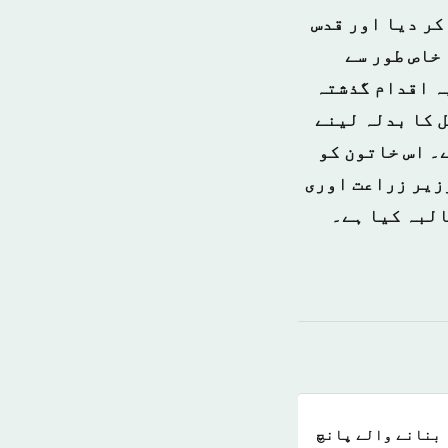
کر دیا اور قدس
خاص طور سے
ہ اقدام گذشتہ
ل کا بدلہ لینے
۔ اس خاتون کو
وزیر زراعت اوری
البہ کیا ہے۔
 بنانے والے پانچ