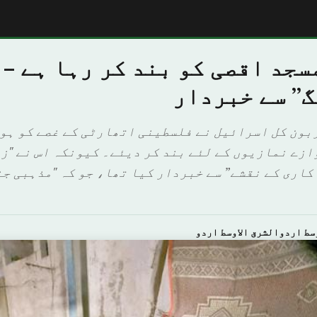
جد اقصی کو بند کر رہا ہے – 
گ” سے خبردار
بون کل اسرائیل نے فلسطینی اتھارٹی کے غصے کو ہوا
ازے نمازیوں کے لئے بند کر دیئے۔ کیونکہ اس نے "زم
کاری کے نقشے” سے خبردار کیا تھا، جو کہ "مذہبی جن
سط اردوالشرق الاوسط اردو