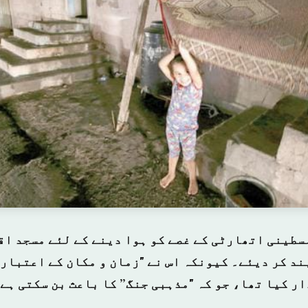
سطینی اتھارٹی کے غصے کو ہوا دینے کے لئے مسجد اق
ند کر دیئے۔ کیونکہ اس نے "زمان و مکان کے اعتبار
ر کیا تھا، جو کہ "مذہبی جنگ” کا باعث بن سکتی ہے