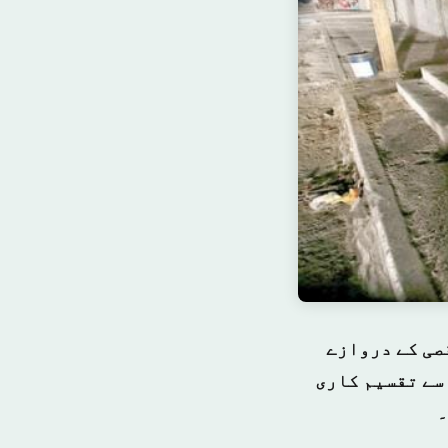
صی کے دروازے
 سے تقسیم کاری
۔