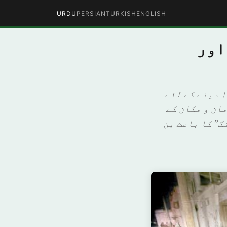
URDU
PERSIAN
TURKISH
ENGLISH
اور
 دینے کے لئے
ان و مکان کے
گ” کا باعث بن