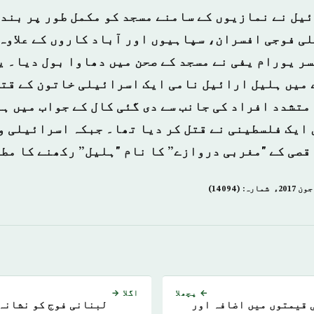
یل نے نمازیوں کے سامنے مسجد کو مکمل طور پر بند 
ی فوجی افسران، سپاہیوں اور آباد کاروں کے علاوہ 
ر یورام یفی نے مسجد کے صحن میں دھاوا بول دیا۔ ی
ے میں ہلیل ارائیل نامی ایک اسرائیلی خاتون کے قت
متشدد افراد کی جانب سے دی گئی کال کے جواب میں ہے
ں ایک فلسطینی نے قتل کر دیا تھا۔ جبکہ اسرائیلی 
قصی کے "مغربی دروازے” کا نام "ہلیل” رکھنے کا مط
← پچھلا
اگلا →
 قیمتوں میں اضافہ اور
لبنانی فوج کو نشانہ