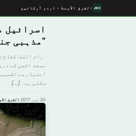
الشرق الأوسط - اردو آرکائیو
اسرائیل مس
"مذہبی جن
رام الله: كفاح ز
مسجد اقصی کے درو
اعتبار سے تقسیم 
سکتی ہے۔ […]
30 جون 2017
·
الشرق الاو