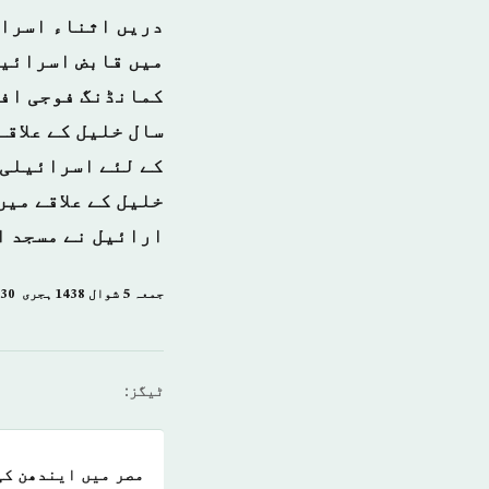
دریں اثناء اسرائ
میں قابض اسرائیل
کمانڈنگ فوجی افس
سال خلیل کے علاق
کے لئے اسرائیلی 
خلیل کے علاقے می
ارائیل نے مسجد ا
جمعہ 5 شوال 1438 ہجری ­ 30 جون 2017ء شمارہ: (14094)
ٹیگز:
مصر میں ایندھن کی