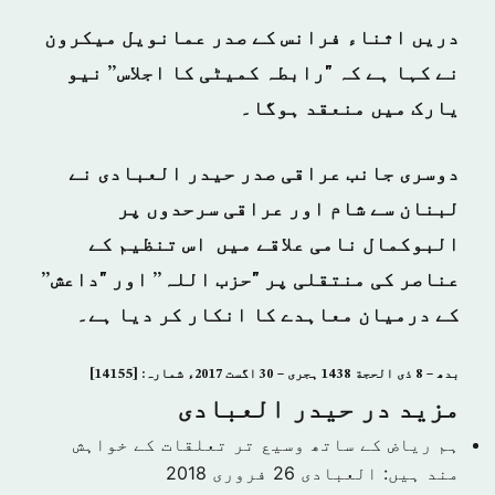
دریں اثناء فرانس کے صدر عمانویل میکرون
نے کہا ہے کہ "رابطہ کمیٹی کا اجلاس” نیو
یارک میں منعقد ہوگا۔
دوسری جانب عراقی صدر حیدر العبادی نے
لبنان سے شام اور عراقی سرحدوں پر
البوکمال نامی علاقے میں اس تنظیم کے
عناصر کی منتقلی پر "حزب اللہ” اور "داعش”
کے درمیان معاہدے کا انکار کر دیا ہے۔
بدھ – 8 ذی الحجة 1438 ہجری – 30 اگست 2017ء شمارہ: [14155]
مزید در حیدر العبادی
ہم ریاض کے ساتھ وسیع تر تعلقات کے خواہش
مند ہیں: العبادی
26 فروری 2018