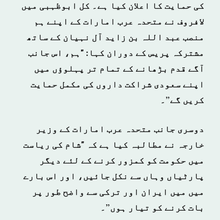
کی حمایت کا اعلان کیا ہے۔ کل ابوظہبی میں
لافروف نے متحدہ عرب امارات کے اپنے ہم
منصب عبد اللہ بن زاید آل نہیان کے ساتھ
مشترکہ پریس کے دوران کہا: "ہم، اس جانب
آگے قدم بڑھانے کے تمام تر پہلوؤں میں
اپنے سعودی شراکت داروں کی مکمل حمایت
کریں گے”۔
دوسری جانب متحدہ عرب امارات کے وزیر
خارجہ نے مطالبہ کیا ہے کہ "شام کی ریاست
میں حکومت کو کمزور کرنے کے لئے دیگر
پارٹیاں وہاں سے نکل جائیں، اور اس بارے
میں میں ایران اور ترکی سے واضح طور پر
بات کرنے کو تیار ہوں”۔