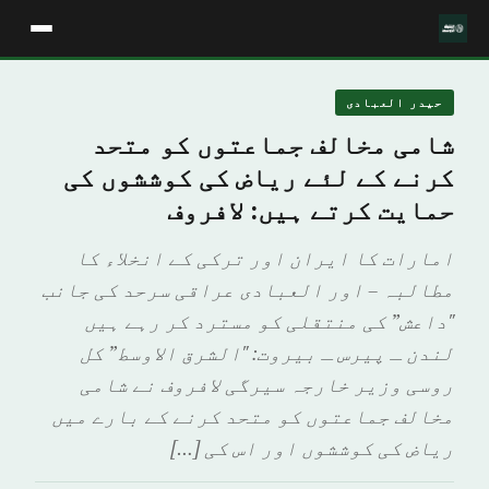
حیدر العبادی
شامی مخالف جماعتوں کو متحد
کرنے کے لئے ریاض کی کوششوں کی
حمایت کرتے ہیں: لافروف
امارات کا ایران اور ترکی کے انخلاء کا
مطالبہ – اور العبادی عراقی سرحد کی جانب
"داعش” کی منتقلی کو مسترد کر رہے ہیں
لندن ـ پیرس ـ بيروت: "الشرق الاوسط” کل
روسی وزیر خارجہ سیرگی لافروف نے شامی
مخالف جماعتوں کو متحد کرنے کے بارے میں
ریاض کی کوششوں اور اس کی […]