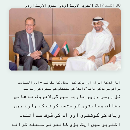
30 اگست 2017
·
الشرق الاوسط اردوالشرق الاوسط اردو
امارات کا ایران اور ترکی کے انخلاء کا مطالبہ – اور العبادی
عراقی سرحد کی جانب "داعش” کی منتقلی کو مسترد کر رہے ہیں
کل روسی وزیر خارجہ سیرگی لافروف نے شامی
مخالف جماعتوں کو متحد کرنے کے بارے میں
ریاض کی کوششوں اور اس کی طرف سے آئندہ
اکتوبر میں ایک بڑی کانفرنس منعقد کرانے