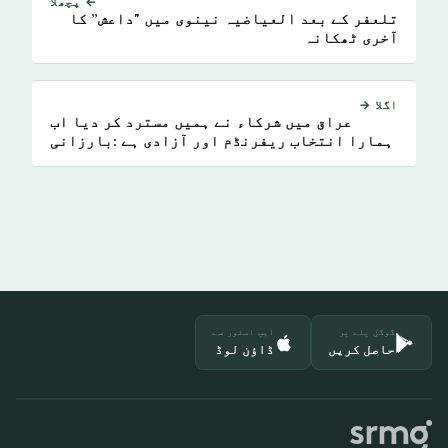
← پچھلا
تلعفر کے بعد العیاضیہ نینوی میں "داعش” کا
آخری ٹھکانہ
اگلا →
عراق میں شرکاء نے ہمیں مسترد کر دیا اب
ہمارا انتخاب ریفرنڈم اور آزادی ہے :بارزانی
"الشرق الاوسط” سے
گوگل پلے پر
ایپ اسٹور سے
حاصل کریں
ڈاؤن لوڈ