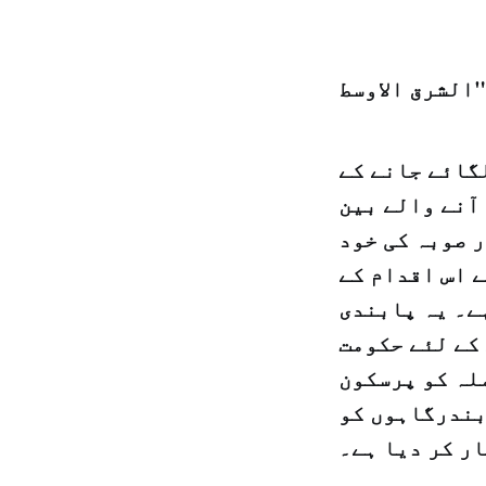
گائے جانے کے
آنے والے بین
ر صوبہ کی خود
 اس اقدام کے
ے۔ یہ پابندی
 کے لئے حکومت
لہ کو پرسکون
بندرگاہوں کو
ر کر دیا ہے۔