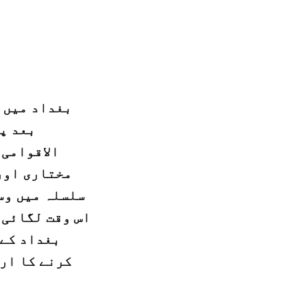
بغداد میں 
بعد پ
الاقوامی 
مختاری اور
سلسلہ میں وس
اس وقت لگائی 
بغداد کے 
کرنے کا ار