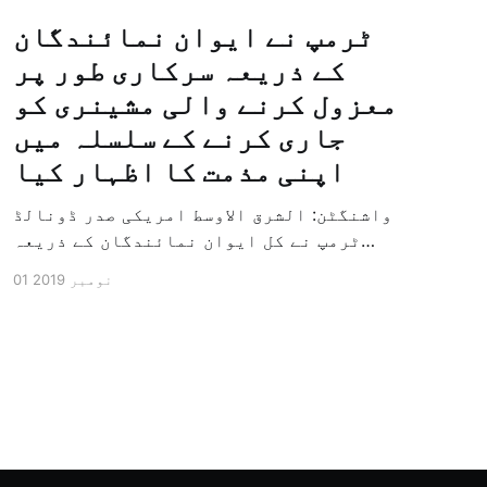
ٹرمپ نے ایوان نمائندگان
کے ذریعہ سرکاری طور پر
معزول کرنے والی مشینری کو
جاری کرنے کے سلسلہ میں
اپنی مذمت کا اظہار کیا
واشنگٹن: الشرق الاوسط امریکی صدر ڈونالڈ
ٹرمپ نے کل ایوان نمائندگان کے ذریعہ
سرکاری طور پر معزول کرنے والی مشینری کو
01 نومبر 2019
جاری کرنے کے سلسلہ میں اپنی مذمت کا
اظہار کیا ہے اور کہا ہے کہ امریکی تاریخ
کی سب سے بڑی سیاسی بائکاٹ کی مہم ہے۔
وائٹ ہاؤس […]