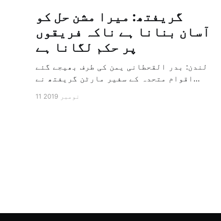
گریفتھ: میرا مشن حل کو
آسان بنانا ہے ناکہ فریقوں
پر حکم لگانا ہے
لندن: بدر القحطانی یمن کی طرف بھیجے گئے
اقوام متحدہ کے سفیر مارٹن گریفتھ نے
پرزور انداز میں کہا کہ وہ یمن میں جنگ کے
11 نومبر 2019
خاتمہ کے لئے ثالثی اور اس کشمکش کی
حدبندی کرنے کے لئے ایک وسیع معاہدہ کرنے
کے سلسلہ میں مدد کرنے کا کردار ادا کر
رہے ہیں […]