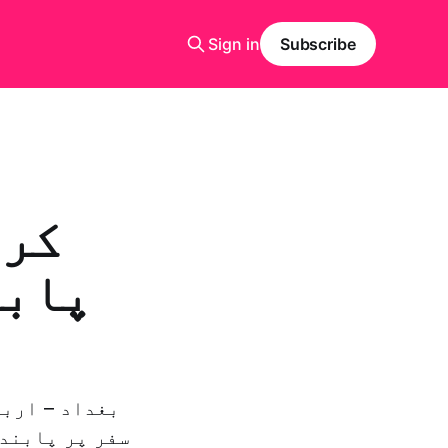
Sign in
Subscribe
کرد
پابن
بغداد – اربی
سفر پر پابندی