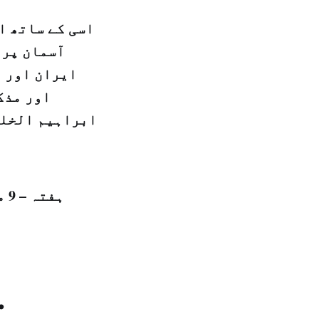
اسی کے ساتھ ا
آسمان پر 
ایران اور ت
اور مذک
ابراہیم الخلی
ہفتہ – 9 محرم الحرام 1439 ہجری – 30 ستمبر 2017 ء شمارہ نمبر: (14186)
.