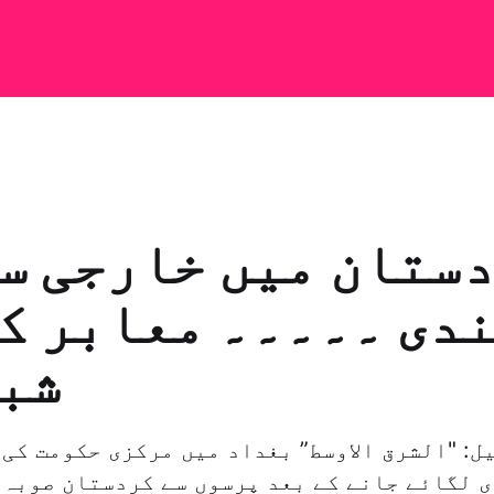
ستان میں خارجی س
دی ۔۔۔۔۔ معابر ک
شبا
ل: "الشرق الاوسط” بغداد میں مرکزی حکومت کی 
 لگائے جانے کے بعد پرسوں سے کردستان صوبہ 