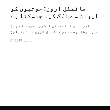
مائیکل آرون: حوثیوں کو
ایران سے الگ کیا جاسکتا ہے
لندن: بدر القحطانی الشرق الاوسط نے یمن
میں برطانوی سفیر مائیکل آرون سے ٹیلیفون
پر ہونے والے انٹرویو کے دوران سوال کیا
01 نومبر 2019
کہ کیا ایران کو حوثیوں سے الگ کیا جاسکتا
ہے؟ تو انہوں نے جواب کے طور پر کہا کہ ہاں
کیا جا سکتا ہے اور انہوں نے یہ بھی کہا
[…]