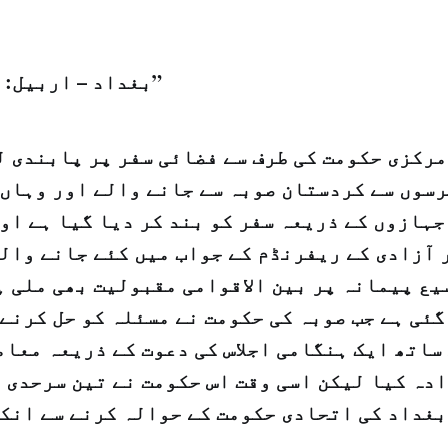
بغداد – اربیل: "الشرق الاوسط”
مرکزی حکومت کی طرف سے فضائی سفر پر پابندی ل
رسوں سے کردستان صوبہ سے جانے والے اور وہاں 
جہازوں کے ذریعہ سفر کو بند کر دیا گیا ہے او
 آزادی کے ریفرنڈم کے جواب میں کئے جانے والے
یع پیمانہ پر بین الاقوامی مقبولیت بھی ملی ہ
گئی ہے جب صوبہ کی حکومت نے مسئلہ کو حل کرنے
ساتھ ایک ہنگامی اجلاس کی دعوت کے ذریعہ معام
ادہ کیا لیکن اسی وقت اس حکومت نے تین سرحدی 
بغداد کی اتحادی حکومت کے حوالہ کرنے سے انکا