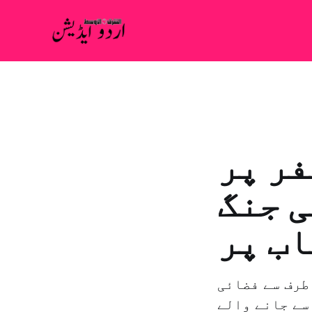
فر پر
ی جنگ
ب پر
طرف سے فضائی
سے جانے والے